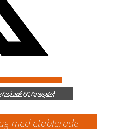
McLeod och FC Rosengård
slag med etablerade