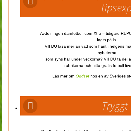
tipsex
Avdelningen damfotboll.com Xtra – tidigare REPOR
lagts på is.
Vill DU läsa mer än vad som hänt i helgens m
nyheterna
som syns här under veckorna? Vill DU ta del 
rubrikerna och hitta gratis fotboll li
Läs mer om
Oddset
hos en av Sveriges stö
Tryggt