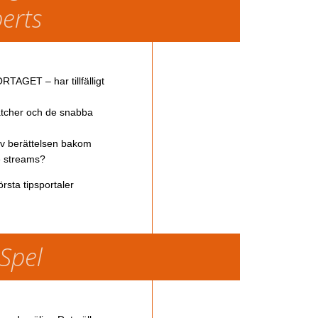
perts
TAGET – har tillfälligt
atcher och de snabba
av berättelsen bakom
ve streams?
rsta tipsportaler
 Spel