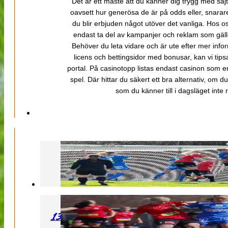
Det är ett måste att du känner dig trygg med sajt
oavsett hur generösa de är på odds eller, snarare b
du blir erbjuden något utöver det vanliga. Hos o
endast ta del av kampanjer och reklam som gäller
Behöver du leta vidare och är ute efter mer inf
licens och bettingsidor med bonusar, kan vi tips
portal. På casinotopp listas endast casinon som er
spel. Där hittar du säkert ett bra alternativ, om d
som du känner till i dagsläget inte rä
130427 LB 07 – QBIK