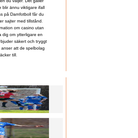
en du väljer. Det gäller
lir ännu viktigare ifall
ss på Damfotboll får du
 sajter med tillstånd.
ormation om casino utan
a dig om ytterligare en
bjuder säkert och tryggt
u anser att de spelbolag
cker till.