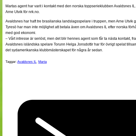
NÄTverket
Martas agent har varit i kontakt med den norska toppserieklubben Avaldsnes IL
Split vision
Arne Utvik för nrk.no.
Avaldsnes har haft tre brasilanska landslagsspelare i truppen, men Arne Utvik gör 
Tyresö har man inte möjlighet att betala även om Avaldsnes IL efter norska förh
Nyheter
med god ekonomi.
Bloggar
– Vårt intresse är seriöst, men det blir hennes agent som får ta nästa kontakt, fr
Lagen
Avaldsnes isländska spelare Torunn Helga Jonsdottir har för övrigt spelat til
Webb-TV
det sydamerikanska klubbmästerskapet för några år sedan.
Cuper
Medlemmar
Medlemsbilder
Taggar:
Avaldsnes IL
,
Marta
Till klubbkassan
Om oss
NÄTverket
Split vision