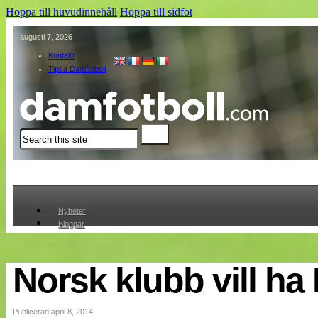
Hoppa till huvudinnehåll
Hoppa till sidfot
augusti 7, 2026
Kontakt
Tipsa Damfotboll
Sök
Nyheter
Bloggar
Lagen
Webb-TV
Cuper
Norsk klubb vill ha
Medlemmar
Medlemsbilder
Till klubbkassan
Publicerad april 8, 2014
Om oss