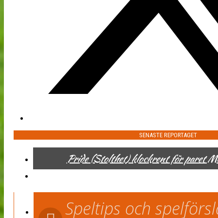
SENASTE REPORTAGET
Pride (Stolthet) klockrent för paret 
Speltips och spelför