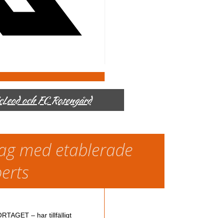
McLeod och FC Rosengård
slag med etablerade
perts
TAGET – har tillfälligt