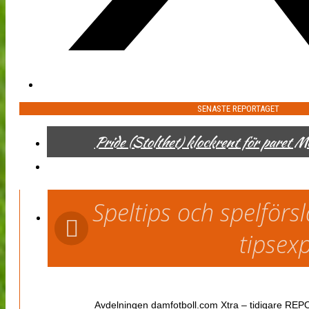
SENASTE REPORTAGET
Pride (Stolthet) klockrent för paret 
Speltips och spelför
tipsex
Avdelningen damfotboll.com Xtra – tidigare REPOR