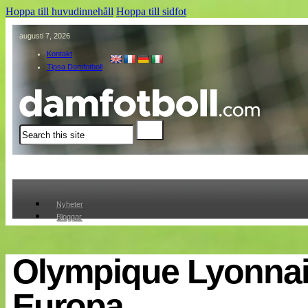
Hoppa till huvudinnehåll
Hoppa till sidfot
augusti 7, 2026
Kontakt
Tipsa Damfotboll
Sök
Nyheter
Bloggar
Lagen
Webb-TV
Cuper
Olympique Lyonnais
Medlemmar
Medlemsbilder
Europa
Till klubbkassan
Om oss