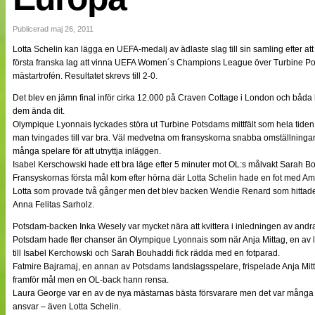
NÄTverket
Split vision
Publicerad maj 26, 2011
Lotta Schelin kan lägga en UEFA-medalj av ädlaste slag till sin samling efter 
första franska lag att vinna UEFA Women´s Champions League över Turbine Pot
Nyheter
mästartrofén. Resultatet skrevs till 2-0.
Bloggar
Lagen
Det blev en jämn final inför cirka 12.000 på Craven Cottage i London och båda 
Webb-TV
dem ända dit.
Cuper
Olympique Lyonnais lyckades störa ut Turbine Potsdams mittfält som hela tiden
Medlemmar
man tvingades till var bra. Väl medvetna om fransyskorna snabba omställningar to
Medlemsbilder
många spelare för att utnyttja inläggen.
Till klubbkassan
Isabel Kerschowski hade ett bra läge efter 5 minuter mot OL:s målvakt Sarah 
Om oss
Fransyskornas första mål kom efter hörna där Lotta Schelin hade en fot med Am
NÄTverket
Lotta som provade två gånger men det blev backen Wendie Renard som hitta
Split vision
Anna Felitas Sarholz.
Potsdam-backen Inka Wesely var mycket nära att kvittera i inledningen av andra ha
Potsdam hade fler chanser än Olympique Lyonnais som när Anja Mittag, en av la
till Isabel Kerchowski och Sarah Bouhaddi fick rädda med en fotparad.
Fatmire Bajramaj, en annan av Potsdams landslagsspelare, frispelade Anja Mitta
framför mål men en OL-back hann rensa.
Laura George var en av de nya mästarnas bästa försvarare men det var många h
ansvar – även Lotta Schelin.