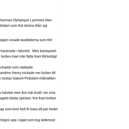
att hennes Oympique Lyonnais blev
sdam som fick lämna ifrån sig
lagen visade kvaliteterna som fört
 hamnade i tidsnöd . Men kantspelet
rdes man inte flytta fram tillräckligt
Bouhaddi som räddade.
andine Henry nickade ner bollen till
de luckan bakom Potsdam-målvakten
lvlek men fick inte kraft i sin nick.
gets bästa spelare, fick fram bollen
g som kom helt fri bara ett par meter
ögre upp i laget som tog defensivt