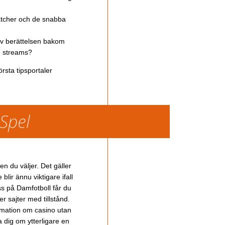
atcher och de snabba
av berättelsen bakom
ve streams?
rsta tipsportaler
 Spel
en du väljer. Det gäller
lir ännu viktigare ifall
ss på Damfotboll får du
 sajter med tillstånd.
ormation om casino utan
a dig om ytterligare en