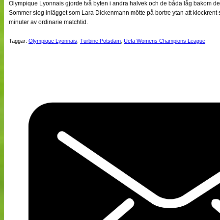
Olympique Lyonnais gjorde två byten i andra halvek och de båda låg bakom de
Sommer slog inlägget som Lara Dickenmann mötte på bortre ytan att klockrent s
minuter av ordinarie matchtid.
Taggar:
Olympique Lyonnais
,
Turbine Potsdam
,
Uefa Womens Champions League