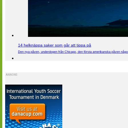
14 helknäppa saker som går att tippa på
Den nya påven, underdogen från Chicago, den första amerikanska påven någons
ANNONS