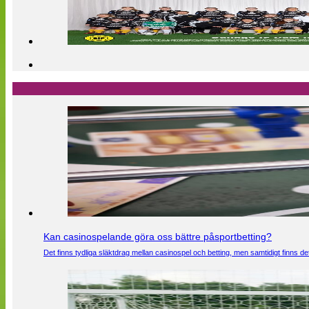
Kan casinospelande göra oss bättre påsportbetting?
Det finns tydliga släktdrag mellan casinospel och betting, men samtidigt finns