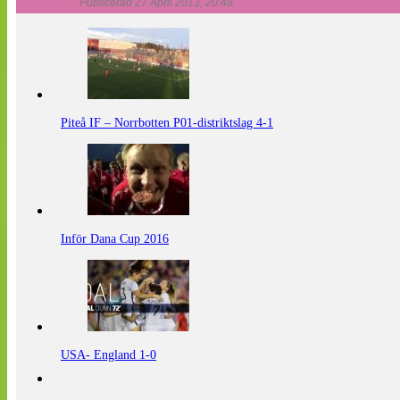
Publicerad 27 April 2013, 20:48
Piteå IF – Norrbotten P01-distriktslag 4-1
Inför Dana Cup 2016
USA- England 1-0