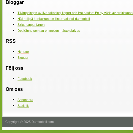
Bloggar
Tillämpningen av live-teknologi i sport och live casino: En ny värld av realtidsund
Håll koll på konkurrensen i internationell damfotboll
Sirius tappat farten
Det känns som att en motion måste skrivas
RSS
Nyheter
Bloggar
Följ oss
Facebook
Om oss
Annonsera
Statistik
Copyright © 2025 Damfotboll.com