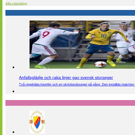
Alla videoklipp
Anfallsglädje och raka linjer gav svensk storseger
Två regelrätta triumfer och en skrivbordsseger på gång. Den inställda matchen 