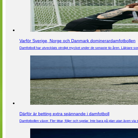
Varför Sverige, Norge och Danmark dominerardamfotbollen
Damfotboll har utvecklats otroligt mycket under de senaste tio åren. Läktare som
Därför är betting extra spännande i damfotboll
Damfotbollen växer. Fler tittar, följer och spelar. Inte bara på plan utan även 