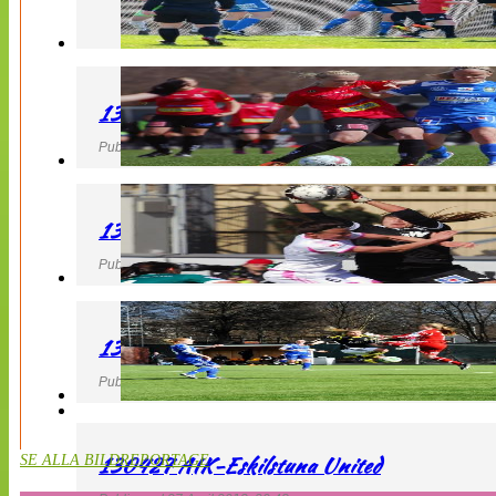
130427 LB 07 – QBIK
Publicerad 27 April 2013, 22:40
130427 IF Limhamn Bunkeflo – QBIK
Publicerad 27 April 2013, 21:10
130427 LdB FC Malmö – Mallbackens IF
Publicerad 27 April 2013, 20:54
130427 AIK-Eskilstuna United
SE ALLA BILDREPORTAGE