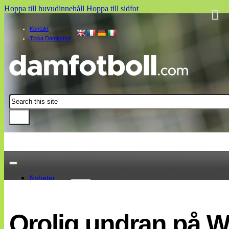
Hoppa till huvudinnehåll
Hoppa till sidfot
Kontakt
Tipsa Damfotboll
Sök
Nyheter
Damallsvenskan
Elitettan
Orolig undran på W
Landslaget
EM 2013