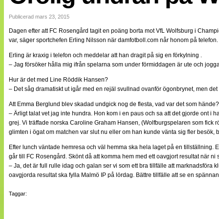
Internationellt
Bildreportage
Publicerad mars 23, 2015
Arkiv
Dagen efter att FC Rosengård tagit en poäng borta mot VfL Wolfsburg i Champio
Bloggar
var, säger sportchefen Erling Nilsson när damfotboll.com når honom på telefon.
Lagen
Webb-TV
Erling är kraxig i telefon och meddelar att han dragit på sig en förkylning .
Cuper
– Jag försöker hålla mig ifrån spelarna som under förmiddagen är ute och joggar,
Medlemsbilder
Till klubbkassan
Hur är det med Line Röddik Hansen?
NÄTverket
– Det såg dramatiskt ut igår med en rejäl svullnad ovanför ögonbrynet, men det ska
Split vision
Om oss
Att Emma Berglund blev skadad undgick nog de flesta, vad var det som hände?
– Ärligt talat vet jag inte hundra. Hon kom i en paus och sa att det gjorde ont i
Annonsera
grej. Vi träffade norska Caroline Graham Hansen, (Wolfburgspelaren som fick rö
Statistik
glimten i ögat om matchen var slut nu eller om han kunde vänta sig fler besök, be
Tipsa Damfotboll
Efter lunch väntade hemresa och väl hemma ska hela laget på en tillställning. 
Kontakt
går till FC Rosengård. Skönt då att komma hem med ett oavgjort resultat när n
– Ja, det är full rulle idag och galan ser vi som ett bra tillfälle att marknadsföra 
oavgjorda resultat ska fylla Malmö IP på lördag. Bättre tillfälle att se en spänna
Taggar: