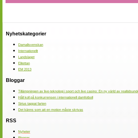
Nyhetskategorier
Damallsvenskan
Internationellt
Landslaget
Elitettan
EM 2013
Bloggar
Tillämpningen av live-teknologi i sport och live casino: En ny värld av realtidsund
Håll koll på konkurrensen i internationell damfotboll
Sirius tappat farten
Det känns som att en motion måste skrivas
RSS
Nyheter
Bloggar