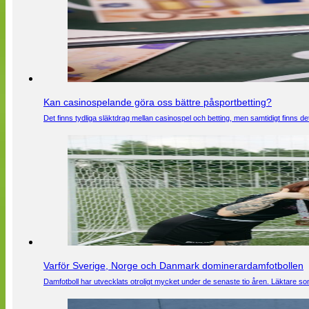
Kan casinospelande göra oss bättre påsportbetting?
Det finns tydliga släktdrag mellan casinospel och betting, men samtidigt finns
Varför Sverige, Norge och Danmark dominerardamfotbollen
Damfotboll har utvecklats otroligt mycket under de senaste tio åren. Läktare som