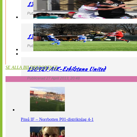
130427 IF Limhamn Bunkeflo – QBIK
Publicerad 27 April 2013, 21:10
130427 LdB FC Malmö – Mallbackens IF
Publicerad 27 April 2013, 20:54
130427 AIK-Eskilstuna United
SE ALLA BILDREPORTAGE
Publicerad 27 April 2013, 20:48
Piteå IF – Norrbotten P01-distriktslag 4-1