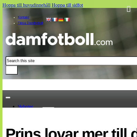
Hoppa till huvudinnehåll
Hoppa till sidfot
Kontakt
Tipsa Damfotboll
Sök
Nyheter
Damallsvenskan
Elitettan
Prins lovar mer till
Landslaget
EM 2013