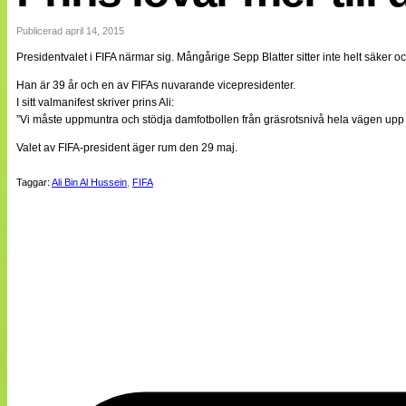
Internationellt
Bildreportage
Publicerad april 14, 2015
Arkiv
Presidentvalet i FIFA närmar sig. Mångårige Sepp Blatter sitter inte helt säker o
Bloggar
Lagen
Han är 39 år och en av FIFAs nuvarande vicepresidenter.
Webb-TV
I sitt valmanifest skriver prins Ali:
Cuper
”Vi måste uppmuntra och stödja damfotbollen från gräsrotsnivå hela vägen upp me
Medlemsbilder
Till klubbkassan
Valet av FIFA-president äger rum den 29 maj.
NÄTverket
Split vision
Taggar:
Ali Bin Al Hussein
,
FIFA
Om oss
Annonsera
Statistik
Tipsa Damfotboll
Kontakt