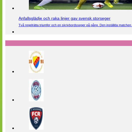
Anfallsglädje och raka linjer gav svensk storseger
Två regelrätta triumfer och en skrivbordsseger på gång. Den inställda matchen 