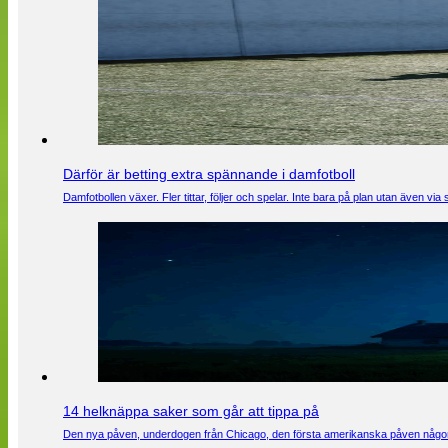
Därför är betting extra spännande i damfotboll
Damfotbollen växer. Fler tittar, följer och spelar. Inte bara på plan utan även 
14 helknäppa saker som går att tippa på
Den nya påven, underdogen från Chicago, den första amerikanska påven någons