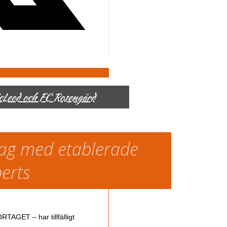
McLeod och FC Rosengård
slag med etablerade
perts
TAGET – har tillfälligt