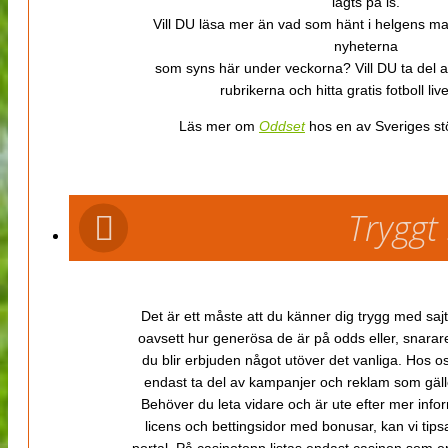
lagts på is.
Vill DU läsa mer än vad som hänt i helgens m
nyheterna
som syns här under veckorna? Vill DU ta del 
rubrikerna och hitta gratis fotboll li
Läs mer om
Oddset
hos en av Sveriges stö
Tryggt
Det är ett måste att du känner dig trygg med sajt
oavsett hur generösa de är på odds eller, snarare b
du blir erbjuden något utöver det vanliga. Hos o
endast ta del av kampanjer och reklam som gäller
Behöver du leta vidare och är ute efter mer inf
licens och bettingsidor med bonusar, kan vi tips
portal. På casinotopp listas endast casinon som er