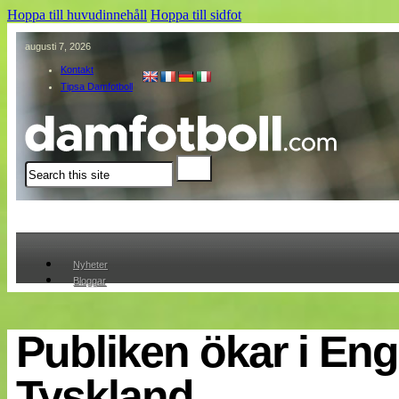
Hoppa till huvudinnehåll
Hoppa till sidfot
augusti 7, 2026
Kontakt
Tipsa Damfotboll
Sök
Nyheter
Bloggar
Lagen
Webb-TV
Cuper
Publiken ökar i En
Medlemmar
Medlemsbilder
Tyskland
Till klubbkassan
Om oss