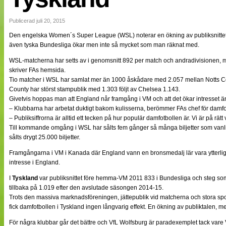
NÄTverket
Split vision
Publicerad juli 20, 2015
Den engelska Women´s Super League (WSL) noterar en ökning av publiksnittet
även tyska Bundesliga ökar men inte så mycket som man räknat med.
Nyheter
Bloggar
WSL-matcherna har setts av i genomsnitt 892 per match och andradivisionen, mo
Lagen
skriver FAs hemsida.
Webb-TV
Tio matcher i WSL har samlat mer än 1000 åskådare med 2.057 mellan Notts Co
Cuper
County har störst stampublik med 1.303 följt av Chelsea 1.143.
Medlemmar
Givetvis hoppas man att England når framgång i VM och att det ökar intresset ä
Medlemsbilder
– Klubbarna har arbetat duktigt bakom kulisserna, berömmer FAs chef för damf
Till klubbkassan
– Publiksiffrorna är alltid ett tecken på hur populär damfotbollen är. Vi är på rätt 
Om oss
Till kommande omgång i WSL har sålts fem gånger så många biljetter som vanlig
NÄTverket
sålts drygt 25.000 biljetter.
Split vision
Framgångarna i VM i Kanada där England vann en bronsmedalj lär vara ytterligar
intresse i England.
I
Tyskland
var publiksnittet före hemma-VM 2011 833 i Bundesliga och steg som 
tillbaka på 1.019 efter den avslutade säsongen 2014-15.
Trots den massiva marknadsföreningen, jättepublik vid matcherna och stora 
fick damfotbollen i Tyskland ingen långvarig effekt. En ökning av publiktalen, m
För några klubbar går det bättre och VfL Wolfsburg är paradexemplet tack v