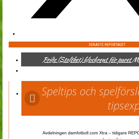
SENASTE REPORTAGET
Pride (Stolthet) klockrent för paret 
Speltips och spelför
tipsex
Avdelningen damfotboll.com Xtra – tidigare REPOR