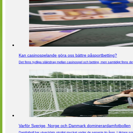
Kan casinospelande göra oss bättre påsportbetting?
Det finns tydliga släktdrag mellan casinospel och betting, men samtidigt finns
Varför Sverige, Norge och Danmark dominerardamfotbollen
Damfotboll har utvecklats otroligt mycket under de senaste tio åren. Läktare som