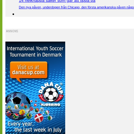
14 helknäppa saker som går att tippa på
Den nya påven, underdogen från Chicago, den första amerikanska påven någons
ANNONS