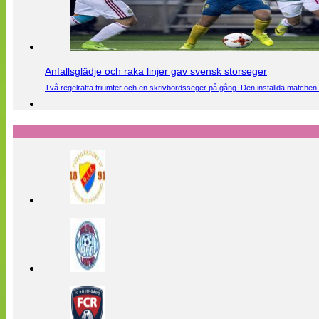
Anfallsglädje och raka linjer gav svensk storseger
Två regelrätta triumfer och en skrivbordsseger på gång. Den inställda matchen 