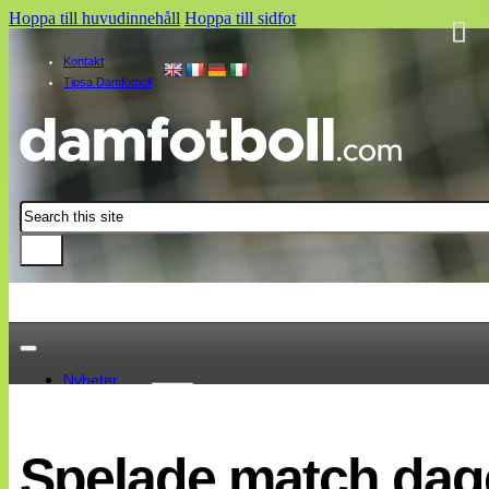
Hoppa till huvudinnehåll
Hoppa till sidfot
Kontakt
Tipsa Damfotboll
Sök
Nyheter
Damallsvenskan
Elitettan
Spelade match dage
Landslaget
EM 2013