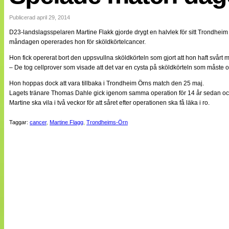
Internationellt
Bildreportage
Publicerad april 29, 2014
Arkiv
D23-landslagsspelaren Martine Flakk gjorde drygt en halvlek för sitt Trondhei
Bloggar
måndagen opererades hon för sköldkörtelcancer.
Lagen
Webb-TV
Hon fick opererat bort den uppsvullna sköldkörteln som gjort att hon haft svårt
Cuper
– De tog cellprover som visade att det var en cysta på sköldkörteln som måste op
Medlemsbilder
Till klubbkassan
Hon hoppas dock att vara tillbaka i Trondheim Örns match den 25 maj.
NÄTverket
Lagets tränare Thomas Dahle gick igenom samma operation för 14 år sedan och han
Split vision
Martine ska vila i två veckor för att såret efter operationen ska få läka i ro.
Om oss
Taggar:
cancer
,
Martine Flagg
,
Trondheims-Örn
Annonsera
Statistik
Tipsa Damfotboll
Kontakt