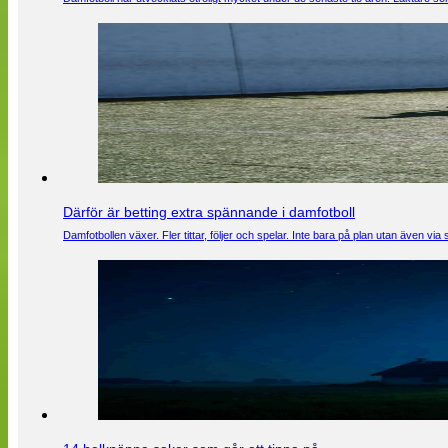
Därför är betting extra spännande i damfotboll
Damfotbollen växer. Fler tittar, följer och spelar. Inte bara på plan utan även 