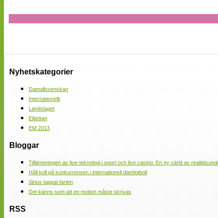
Nyhetskategorier
Damallsvenskan
Internationellt
Landslaget
Elitettan
EM 2013
Bloggar
Tillämpningen av live-teknologi i sport och live casino: En ny värld av realtidsund
Håll koll på konkurrensen i internationell damfotboll
Sirius tappat farten
Det känns som att en motion måste skrivas
RSS