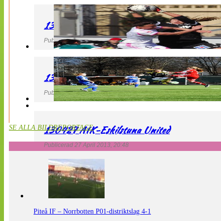
130427 IF Limhamn Bunkeflo – QBIK
Publicerad 27 April 2013, 21:10
130427 LdB FC Malmö – Mallbackens IF
Publicerad 27 April 2013, 20:54
130427 AIK-Eskilstuna United
SE ALLA BILDREPORTAGE
Publicerad 27 April 2013, 20:48
Piteå IF – Norrbotten P01-distriktslag 4-1