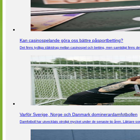
Kan casinospelande göra oss bättre påsportbetting?
Det finns tydliga släktdrag mellan casinospel och betting, men samtidigt finns
Varför Sverige, Norge och Danmark dominerardamfotbollen
Damfotboll har utvecklats otroligt mycket under de senaste tio åren. Läktare som