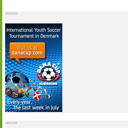
ANNONS
ANNONS