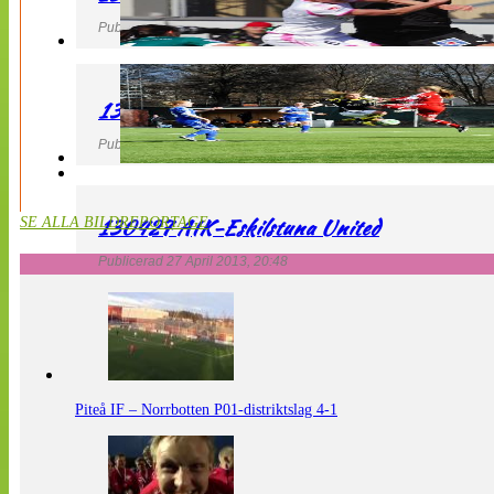
Publicerad 27 April 2013, 21:10
130427 LdB FC Malmö – Mallbackens IF
Publicerad 27 April 2013, 20:54
130427 AIK-Eskilstuna United
SE ALLA BILDREPORTAGE
Publicerad 27 April 2013, 20:48
Piteå IF – Norrbotten P01-distriktslag 4-1