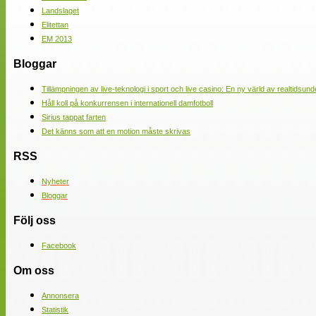
Landslaget
Elitettan
EM 2013
Bloggar
Tillämpningen av live-teknologi i sport och live casino: En ny värld av realtidsund
Håll koll på konkurrensen i internationell damfotboll
Sirius tappat farten
Det känns som att en motion måste skrivas
RSS
Nyheter
Bloggar
Följ oss
Facebook
Om oss
Annonsera
Statistik