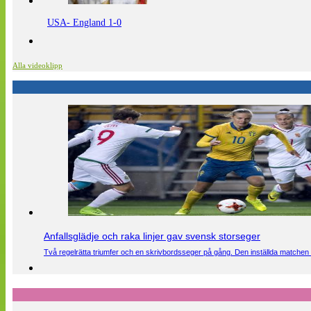
USA- England 1-0
Alla videoklipp
Anfallsglädje och raka linjer gav svensk storseger
Två regelrätta triumfer och en skrivbordsseger på gång. Den inställda matchen 