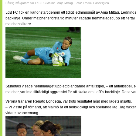
Pålitlig målgörare för LdB FC Malmö, Anja Mittag. Foto: Fredrik Hasselgren
LdB FC fick en kanonstart genom ett tidigt ledningsmål av Anja Mittag. Lednin
backlinje. Under matchens första tio minuter, radade hemmalaget upp ett flertal 
matchens lirare.
Stundtals visade hemmalaget upp ett bländande anfallsspel, – ett anfallsspel, so
matcher, var inte tillräckligt aggressivt för att skaka om LdB´s backlinje. Detta 
Verona tränaren Renato Longega, var trots resultatet nöjd med lagets insatts.
– Vi visste på förhand, att Malmö är ett bollskickligt och spelande lag. Jag tycker
vidare avancemang.