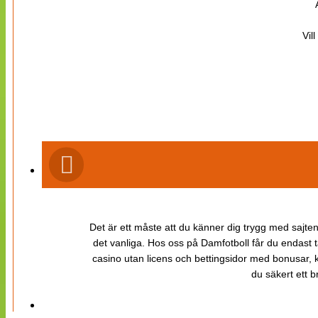
Vil
Det är ett måste att du känner dig trygg med sajten 
det vanliga. Hos oss på Damfotboll får du endast t
casino utan licens och bettingsidor med bonusar, ka
du säkert ett b