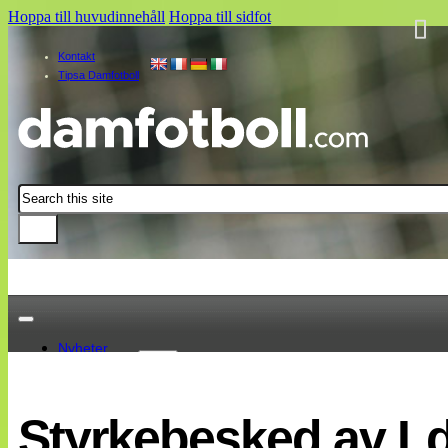
Hoppa till huvudinnehåll
Hoppa till sidfot
Kontakt
Tipsa Damfotboll
Sök
Nyheter
Damallsvenskan
Elitettan
Styrkebesked av L
Landslaget
EM 2013