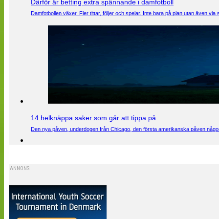
Därför är betting extra spännande i damfotboll
Damfotbollen växer. Fler tittar, följer och spelar. Inte bara på plan utan även 
14 helknäppa saker som går att tippa på
Den nya påven, underdogen från Chicago, den första amerikanska påven någons
ANNONS