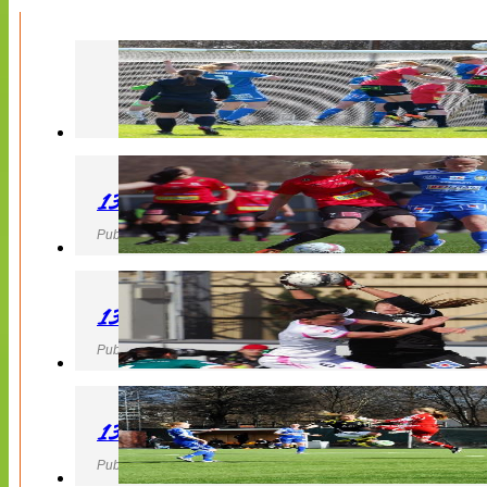
130427 LB 07 – QBIK
Publicerad 27 April 2013, 22:40
130427 IF Limhamn Bunkeflo – QBIK
Publicerad 27 April 2013, 21:10
130427 LdB FC Malmö – Mallbackens IF
Publicerad 27 April 2013, 20:54