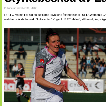
Internationellt
Bildreportage
Publicerad oktober 31, 2012
Arkiv
LdB FC Malmö fick sig en tuff kamp i kvällens åttondelsfinal i UEFA Women’s 
Bloggar
matchens första halvlek. Slutresultat 1-0 ger LdB FC Malmö, ett bra utgångslä
Lagen
Webb-TV
Cuper
Medlemsbilder
Till klubbkassan
NÄTverket
Split vision
Om oss
Annonsera
Statistik
Tipsa Damfotboll
Kontakt