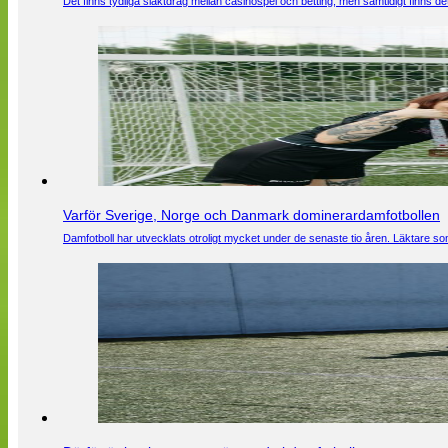
Det finns tydliga släktdrag mellan casinospel och betting, men samtidigt finns
Varför Sverige, Norge och Danmark dominerardamfotbollen
Damfotboll har utvecklats otroligt mycket under de senaste tio åren. Läktare som