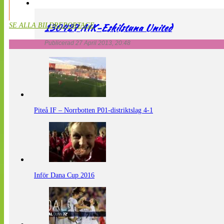
130427 AIK-Eskilstuna United
SE ALLA BILDREPORTAGE
Publicerad 27 April 2013, 20:48
Piteå IF – Norrbotten P01-distriktslag 4-1
Inför Dana Cup 2016