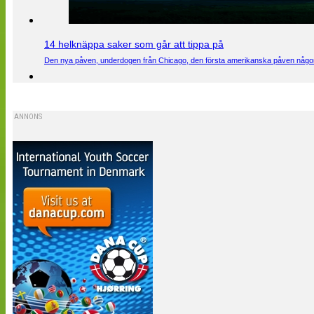
14 helknäppa saker som går att tippa på
Den nya påven, underdogen från Chicago, den första amerikanska påven någons
ANNONS