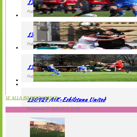
130427 LB 07 – QBIK
Publicerad 27 April 2013, 22:40
130427 IF Limhamn Bunkeflo – QBIK
Publicerad 27 April 2013, 21:10
130427 LdB FC Malmö – Mallbackens IF
Publicerad 27 April 2013, 20:54
130427 AIK-Eskilstuna United
SE ALLA BILDREPORTAGE
Publicerad 27 April 2013, 20:48