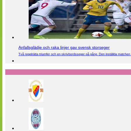
Anfallsglädje och raka linjer gav svensk storseger
Två regelrätta triumfer och en skrivbordsseger på gång. Den inställda matchen 