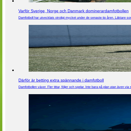
Varför Sverige, Norge och Danmark dominerardamfotbollen
Damfotboll har utvecklats otroligt mycket under de senaste tio åren. Läktare som
Därför är betting extra spännande i damfotboll
Damfotbollen växer. Fler tittar, följer och spelar. Inte bara på plan utan även 