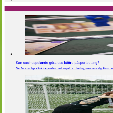
Kan casinospelande göra oss bättre påsportbetting?
Det finns tydliga släktdrag mellan casinospel och betting, men samtidigt finns