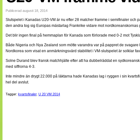
Internationellt
Bildreportage
Publicerad augusti 18, 2014
Arkiv
Slutspelet i Kanadas U20-VM är nu efter 28 matcher framme i semifinaler och på v
Bloggar
den andra tog sig Europas mästarlag Frankrike vidare mot nordkoreanskornas g
Lagen
Webb-TV
Det blir ingen final på hemmaplan för Kanada som förlorade med 0-2 mot Tyskland,
Cuper
Medlemsbilder
Både Nigeria och Nya Zealand som mötte varandra var på pappret de svagare la
Till klubbkassan
Nordkorea som visat en anmärkningsvärd stabilitet i VM-slutspelet är solklar favo
NÄTverket
Split vision
Solne Durand blev fransk matchhjälte efter att ha dubbelräddat en sydkoreansk 
Om oss
med siffrorna 4-3.
Inte mindre än drygt 22.000 på läktarna hade Kanadas lag i ryggen i sin kvart
Annonsera
hel del avslut.
Statistik
Tipsa Damfotboll
Taggar:
kvartsfinaler
,
U 20 VM 2014
Kontakt