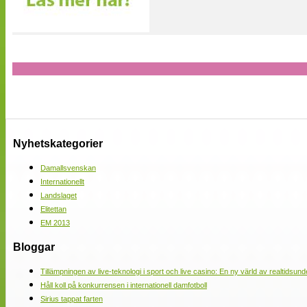
Nyhetskategorier
Damallsvenskan
Internationellt
Landslaget
Elitettan
EM 2013
Bloggar
Tillämpningen av live-teknologi i sport och live casino: En ny värld av realtidsund
Håll koll på konkurrensen i internationell damfotboll
Sirius tappat farten