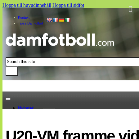
Hoppa till huvudinnehåll
Hoppa till sidfot
Kontakt
Tipsa Damfotboll
Sök
Nyheter
Damallsvenskan
Elitettan
U20-VM framme vid 
Landslaget
EM 2013