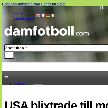
Hoppa till huvudinnehåll
Hoppa till sidfot
Kontakt
Tipsa Damfotboll
Sök
Nyheter
Damallsvenskan
Elitettan
USA blixtrade till m
Landslaget
EM 2013