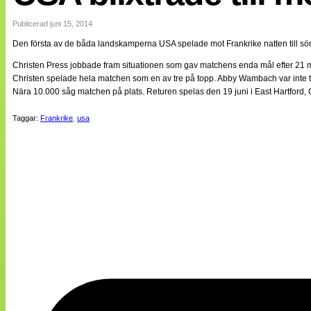
Internationellt
Bildreportage
Publicerad juni 15, 2014
Arkiv
Den första av de båda landskamperna USA spelade mot Frankrike natten till sö
Bloggar
Lagen
Christen Press jobbade fram situationen som gav matchens enda mål efter 21 mi
Webb-TV
Christen spelade hela matchen som en av tre på topp. Abby Wambach var inte till
Cuper
Nära 10.000 såg matchen på plats. Returen spelas den 19 juni i East Hartford, 
Medlemsbilder
Till klubbkassan
Taggar:
Frankrike
,
usa
NÄTverket
Split vision
Om oss
Annonsera
Statistik
Tipsa Damfotboll
Kontakt