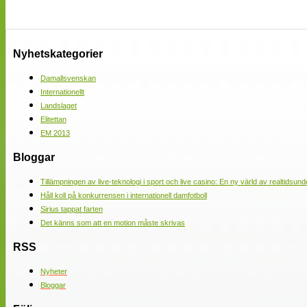
Nyhetskategorier
Damallsvenskan
Internationellt
Landslaget
Elitettan
EM 2013
Bloggar
Tillämpningen av live-teknologi i sport och live casino: En ny värld av realtidsund
Håll koll på konkurrensen i internationell damfotboll
Sirius tappat farten
Det känns som att en motion måste skrivas
RSS
Nyheter
Bloggar