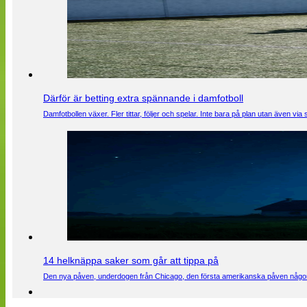
Därför är betting extra spännande i damfotboll
Damfotbollen växer. Fler tittar, följer och spelar. Inte bara på plan utan även 
14 helknäppa saker som går att tippa på
Den nya påven, underdogen från Chicago, den första amerikanska påven någons