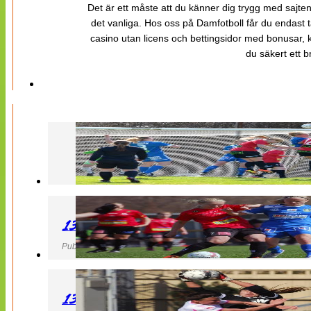
Det är ett måste att du känner dig trygg med sajten 
det vanliga. Hos oss på Damfotboll får du endast t
casino utan licens och bettingsidor med bonusar, ka
du säkert ett b
130427 LB 07 – QBIK
Publicerad 27 April 2013, 22:40
130427 IF Limhamn Bunkeflo – QBIK