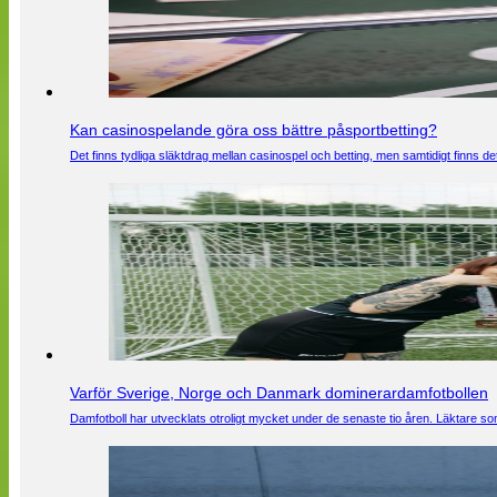
Kan casinospelande göra oss bättre påsportbetting?
Det finns tydliga släktdrag mellan casinospel och betting, men samtidigt finns
Varför Sverige, Norge och Danmark dominerardamfotbollen
Damfotboll har utvecklats otroligt mycket under de senaste tio åren. Läktare som