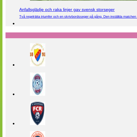
Anfallsglädje och raka linjer gav svensk storseger
Två regelrätta triumfer och en skrivbordsseger på gång. Den inställda matchen 