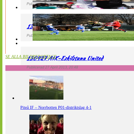
Publicerad 27 April 2013, 21:10
130427 LdB FC Malmö – Mallbackens IF
Publicerad 27 April 2013, 20:54
130427 AIK-Eskilstuna United
SE ALLA BILDREPORTAGE
Publicerad 27 April 2013, 20:48
Piteå IF – Norrbotten P01-distriktslag 4-1