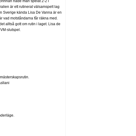
förinnan hade man spelat 2-2 i
ralien är ett rutinerat välsamspelt lag
från Sverige kända Lisa De Vanna är en
t är vad motståndarna får räkna med.
 alltså gott om rutin i laget. Lisa de
 VM-slutspel.
, mästerskapsrutin.
sllani
nderläge.