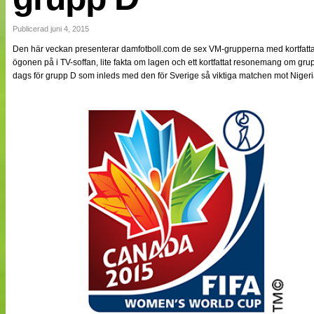
NÄTverket
Split vision
Publicerad juni 4, 2015
Den här veckan presenterar damfotboll.com de sex VM-grupperna med kortfattad
ögonen på i TV-soffan, lite fakta om lagen och ett kortfattat resonemang om grup
Nyheter
dags för grupp D som inleds med den för Sverige så viktiga matchen mot Nigeri
Bloggar
Lagen
Webb-TV
Cuper
Medlemmar
Medlemsbilder
Till klubbkassan
Om oss
NÄTverket
Split vision