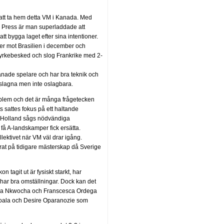
 att ta hem detta VM i Kanada. Med
 Press är man superladdade att
att bygga laget efter sina intentioner.
ster mot Brasilien i december och
styrkebesked och slog Frankrike med 2-
ltränade spelare och har bra teknik och
rslagna men inte oslagbara.
blem och det är många frågetecken
 sattes fokus på ett haltande
ot Holland sågs nödvändiga
 få A-landskamper fick ersätta.
lektivet när VM väl drar igång.
rat på tidigare mästerskap då Sverige
 tagit ut är fysiskt starkt, har
 har bra omställningar. Dock kan det
rpetua Nkwocha och Franscesca Ordega
Oshoala och Desire Oparanozie som