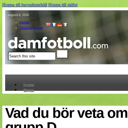
Hoppa till huvudinnehåll
Hoppa till sidfot
augusti 6, 2026
Kontakt
Tipsa Damfotboll
Sök
Nyheter
Bloggar
Lagen
Webb-TV
Cuper
Vad du bör veta o
Medlemmar
Medlemsbilder
grupp D
Till klubbkassan
Om oss