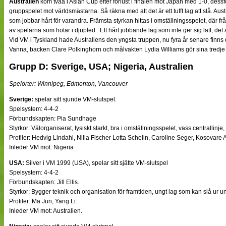
Australien
kom tvåa i Asian Cup efter förlust i finalen mot Japan med 1-0, dess
gruppspelet mot världsmästarna. Så räkna med att det är ett tufft lag att slå. Aust
som jobbar hårt för varandra. Främsta styrkan hittas i omställningsspelet, där 
av spelarna som hotar i djupled . Ett hårt jobbande lag som inte ger sig lätt, de
Vid VM i Tyskland hade Australiens den yngsta truppen, nu fyra år senare finns det
Vanna, backen Clare Polkinghorn och målvakten Lydia Williams gör sina tredje
Grupp D: Sverige, USA; Nigeria, Australien
Spelorter: Winnipeg, Edmonton, Vancouver
Sverige:
spelar sitt sjunde VM-slutspel.
Spelsystem: 4-4-2
Förbundskapten: Pia Sundhage
Styrkor: Välorganiserat, fysiskt starkt, bra i omställningsspelet, vass centrallinje
Profiler: Hedvig Lindahl, Nilla Fischer Lotta Schelin, Caroline Seger, Kosovare A
Inleder VM mot: Nigeria
USA:
Silver i VM 1999 (USA), spelar sitt sjätte VM-slutspel
Spelsystem: 4-4-2
Förbundskapten: Jill Ellis.
Styrkor: Bygger teknik och organisation för framtiden, ungt lag som kan slå ur u
Profiler: Ma Jun, Yang Li.
Inleder VM mot: Australien.