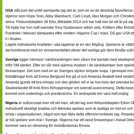
USA
står,som det unikt samspelta lag det är, som en av de absoluta favoriterna
stjärnor som Hope Solo, Abby Wambach, Carli Lloyd, Alex Morgan och Christen
vinna. Förbundskapten Jill Ellis, tillträdde 2014 och har haft mer än ett år på sig 
Till hjälp har hon haft svenske Tony Gustavsson vidsin sida. Kritiken efter förlu
Frankrike i februari dämpades efter vinsten i Algarve Cup i mars. Då gav USA 
0 i finalen.
Lagets individuella kvaliteter i alla lagdelar är en stor tillgång. Spelarna är vä
det kombinerat med en vinnarmentalitet utöver det vanliga gör dem förstås svå
Sverige
ligger närmast i världsrankingen men våren har kantats med skadepro
inför VM-starten. Efter en vår med ojämna insatser i de landskamper som spelats
försvarsspel. Det som varit en av Sveriges styrkor började svaja. I genrepet m
förbättringar trots att Emma Berglund fick gå ut och Amanda Ilestedt med relativt
Amanda gjorde ett bra inhopp och den glöden vill vi se hos hela det svenska kol
Skadeeländet till trots finns förhoppningar om svenskt avancemang. Detta base
kommit som underdogs och presterat bra. En andraplats bör vara helt möjlig.
Nigeria
är svårscoutat men ett vet man, att det lag som förbundskapten Edvin Okon
individuellt skickligt snabba och tekniska spelare som är duktiga en mot en och
brista i organisationen, något som kan fälla detta offensivt inriktade lag. Pe
är två spelare som lirar i Sverige. Nigerna har ett vasst forwardspar i Asisat 
kommer vara en utmaning för motståndarnas försvar.