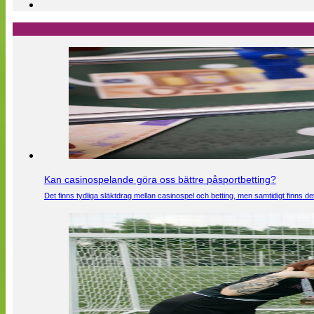
Kan casinospelande göra oss bättre påsportbetting?
Det finns tydliga släktdrag mellan casinospel och betting, men samtidigt finns