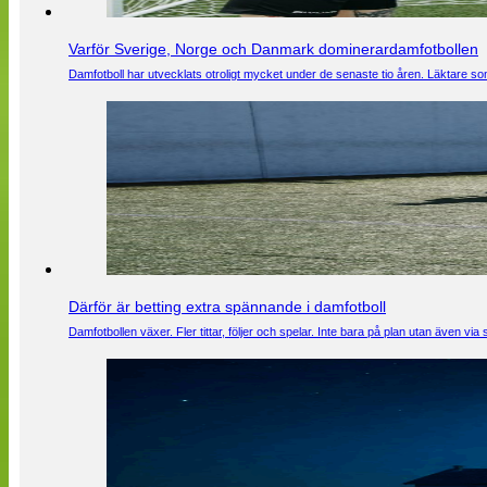
Varför Sverige, Norge och Danmark dominerardamfotbollen
Damfotboll har utvecklats otroligt mycket under de senaste tio åren. Läktare som
Därför är betting extra spännande i damfotboll
Damfotbollen växer. Fler tittar, följer och spelar. Inte bara på plan utan även 