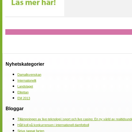
Nyhetskategorier
Damallsvenskan
Internationellt
Landslaget
Elitettan
EM 2013
Bloggar
Tillämpningen av live-teknologi i sport och live casino: En ny värld av realtidsund
Håll koll på konkurrensen i internationell damfotboll
Sirius tappat farten