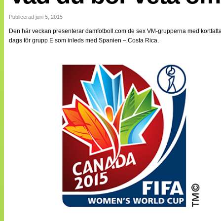
Internationellt
Bildreportage
Publicerad juni 5, 2015
Arkiv
Den här veckan presenterar damfotboll.com de sex VM-grupperna med kortfattad i
Bloggar
dags för grupp E som inleds med Spanien – Costa Rica.
Lagen
Webb-TV
Cuper
Medlemsbilder
Till klubbkassan
NÄTverket
Split vision
Om oss
Annonsera
Statistik
Tipsa Damfotboll
Kontakt