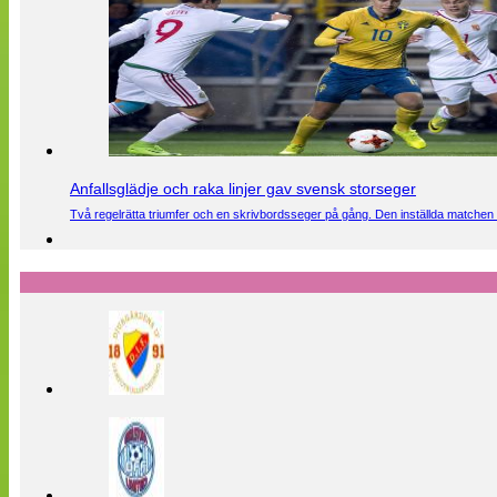
Anfallsglädje och raka linjer gav svensk storseger
Två regelrätta triumfer och en skrivbordsseger på gång. Den inställda matchen 