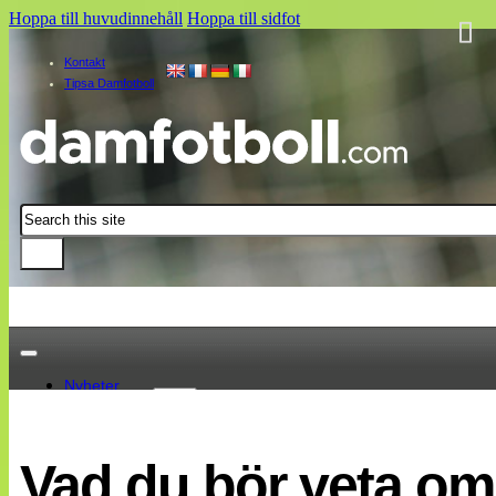
Hoppa till huvudinnehåll
Hoppa till sidfot
Kontakt
Tipsa Damfotboll
Sök
Nyheter
Damallsvenskan
Elitettan
Vad du bör veta o
Landslaget
EM 2013