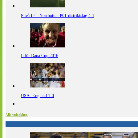
Piteå IF – Norrbotten P01-distriktslag 4-1
Inför Dana Cup 2016
USA- England 1-0
Alla videoklipp