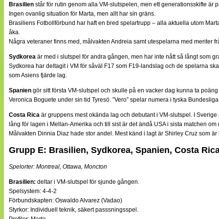
Brasilien
står för rutin genom alla VM-slutspelen, men ett generationsskifte är 
Ingen ovanlig situation för Marta, men allt har sin gräns.
Brasiliens Fotbollförbund har haft en bred spelartrupp – alla aktuella utom Ma
åka.
Några veteraner finns med, målvakten Andreia samt utespelarna med meriter fr
Sydkorea
är med i slutspel för andra gången, men har inte nått så långt som gra
Sydkorea har deltagit i VM för såväl F17 som F19-landslag och de spelarna ska f
som Asiens fjärde lag.
Spanien
gör sitt första VM-slutspel och skulle på en vacker dag kunna ta poäng 
Veronica Boguete under sin tid Tyresö. ”Vero” spelar numera i tyska Bundesliga
Costa Rica
är gruppens mest okända lag och debutant i VM-slutspel. I Sverige ä
lång för lagen i Mellan-Amerika och till sist är det ändå USA i sista matchen o
Målvakten Dinnia Diaz hade stor andel. Mest känd i lagt är Shirley Cruz som ä
Grupp E: Brasilien, Sydkorea, Spanien, Costa Ric
Spelorter: Montreal, Ottawa, Moncton
Brasilien:
deltar i VM-slutspel för sjunde gången.
Spelsystem: 4-4-2
Förbundskapten: Oswaldo Alvarez (Vadao)
Styrkor: Individuell teknik, säkert passsningsspel.