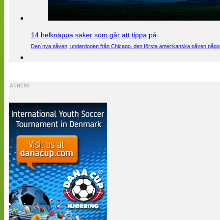
14 helknäppa saker som går att tippa på
Den nya påven, underdogen från Chicago, den första amerikanska påven någons
ANNONS