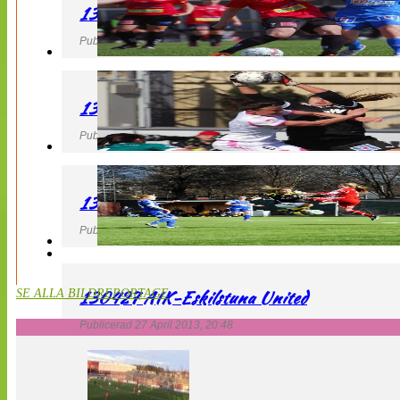
130427 LB 07 – QBIK
Publicerad 27 April 2013, 22:40
130427 IF Limhamn Bunkeflo – QBIK
Publicerad 27 April 2013, 21:10
130427 LdB FC Malmö – Mallbackens IF
Publicerad 27 April 2013, 20:54
130427 AIK-Eskilstuna United
SE ALLA BILDREPORTAGE
Publicerad 27 April 2013, 20:48