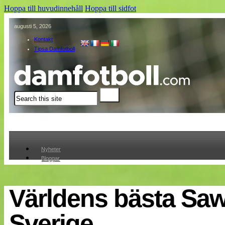
Hoppa till huvudinnehåll
Hoppa till sidfot
augusti 5, 2026
Kontakt
Tipsa Damfotboll
Sök
Nyheter
Bloggar
Lagen
Webb-TV
Cuper
Världens bästa Sawa
Medlemmar
Medlemsbilder
Sverige
Till klubbkassan
Om oss