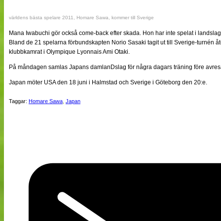
världens bästa spelare 2011, Homare Sawa, kommer till Sverige
Mana Iwabuchi gör också come-back efter skada. Hon har inte spelat i landsla
Bland de 21 spelarna förbundskapten Norio Sasaki tagit ut till Sverige-turnén å
klubbkamrat i Olympique Lyonnais Ami Otaki.
På måndagen samlas Japans damlanDslag för några dagars träning före avresan
Japan möter USA den 18 juni i Halmstad och Sverige i Göteborg den 20:e.
Taggar:
Homare Sawa
,
Japan