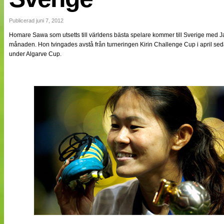
NÄTverket
Split vision
Publicerad juni 7, 2012
Homare Sawa som utsetts till världens bästa spelare kommer till Sverige med
månaden. Hon tvingades avstå från turneringen Kirin Challenge Cup i april sed
Nyheter
under Algarve Cup.
Bloggar
Lagen
Webb-TV
Cuper
Medlemmar
Medlemsbilder
Till klubbkassan
Om oss
NÄTverket
Split vision