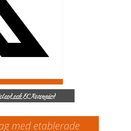
McLeod och FC Rosengård
slag med etablerade