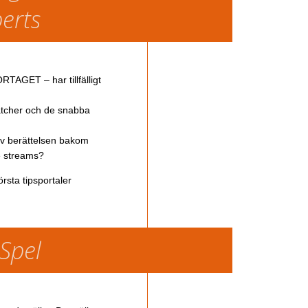
perts
TAGET – har tillfälligt
atcher och de snabba
av berättelsen bakom
ve streams?
rsta tipsportaler
 Spel