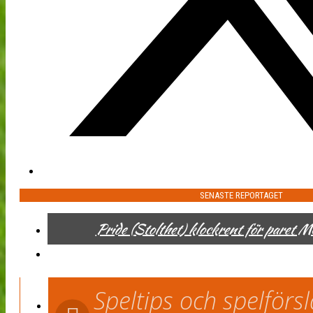
SENASTE REPORTAGET
Pride (Stolthet) klockrent för paret 
Speltips och spelför