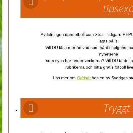
tipsex
Avdelningen damfotboll.com Xtra – tidigare REPOR
lagts på is.
Vill DU läsa mer än vad som hänt i helgens m
nyheterna
som syns här under veckorna? Vill DU ta del 
rubrikerna och hitta gratis fotboll li
Läs mer om
Oddset
hos en av Sveriges stö
Tryggt