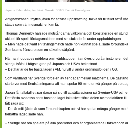
Japans förbundskapten Norio Sasaki. FOTO: Fredrik Hasselgren.
Artighetsfraser utbyttes, även för att visa uppskattning, tacka för tillfället att f
status som träningsmatcher kan få.
Thomas Dennerby hälsade motståndarna välkomna och konstaterade en stund s
aktuell för spel i lördagsmatchen med sin stukade fot under uppladdningen.
– Men hade det varit en tävlingsmatch hade hon kunnat spela, sade förbundsk
Sembrants frånvaro som en säkerhetsåtgärd.
När han hoppades möblera om i världstoppen framöver, drog åtminstone en del
sker ju isåfall i högsta grad på Japans och USAs bekostnad.
– Det här är de tre bästa lagen i VM, nu vill vi ändra ordningsföljden i OS.
Som värdland har Sverige fördelen av fler dagar mellan matcherna. De gästand
startelvor med förutsättningarna att man spelar 90 minuter två gånger på tre dag
Japan får iallafall ett par dagar på sig till att sätta spioner på Sverige-USA och 
Det första av dessa pass hastade laget inklusive större delen av mediakåren till
fått säga sitt.
– Det är mitt fjärde år som förbundskapten och vi har spelat många gånger mot 
förbättra laget, sade han.
– Sverige har bra spelare på alla positioner och är organiserade i försvar och an