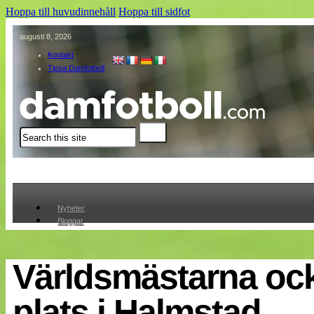
Hoppa till huvudinnehåll
Hoppa till sidfot
augusti 8, 2026
Kontakt
Tipsa Damfotboll
Sök
Nyheter
Bloggar
Lagen
Webb-TV
Cuper
Världsmästarna oc
Medlemmar
Medlemsbilder
plats i Halmstad
Till klubbkassan
Om oss