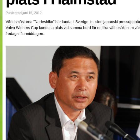
NÄTverket
Split vision
Publicerad juni 15, 2012
Världsmästarna ”Nadeshiko” har landat i Sverige, ett stort japanskt pressuppbåd
Volvo Winners Cup kunde ta plats vid samma bord för en lika välbesökt som vänli
Nyheter
fredagseftermiddagen.
Bloggar
Lagen
Webb-TV
Cuper
Medlemmar
Medlemsbilder
Till klubbkassan
Om oss
NÄTverket
Split vision