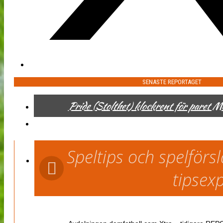
SENASTE REPORTAGET
Pride (Stolthet) klockrent för paret 
Speltips och spelför
tipsex