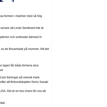
å vässa formen i matcher med så hög
enare att Linda Sembrant inte är
aptenen och sorterade därmed in
 av de församlade på munnen. Allt det
e lagen får båda formera sina
ar.
ett par träningar på svensk mark.
 efter att förbundskapten Norio Sasaki
USA. Det är en bra chans för oss att
fall.