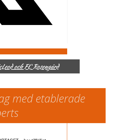
McLeod och FC Rosengård
slag med etablerade
perts