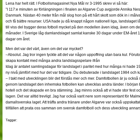
Lena har helt rätt. I Fotbollsmagasinet Nya Mål nr 3-1995 skrev vi så här:
”I 117:e minuten av förlängningen i finalen av Algarve Cup avgjorde Annika N
Danmark. Nästan 40 meter från mål slog hon på ett hårt skott som dök in i målva
och få bättre resurser. USA hade ju då knappt någon nationell liga, landslaget l
till viss del bygger deras fotboll mycket på den modellen även idag, även om d
månader. I Sverige låg damlandslaget samlat kanske 30 dagar under EM-året 
dagar om året.
Men det var det värt, även om det var mycket?
–Absolut. Jag tror ingen tyckte att det var någon uppoffring utan bara kul. Föru
skapa kontakt med många andra landslagsspelare ifrån
Idag är antalet samlingsdagar för landslaget i paritet med hur många ni hade 
ny nivå jämfört med hur det var tidigare. Du debuterade i landslaget 1984 och k
– I takt med utvecklingen blir det förstås mer och mer. Damfotbollen är ju också
genom landslaget den inhemska fotbollen kan utvecklas andra länder. I börja
hotell och det skapade en bra stämning. Jag minns också att vi hade stor fest o
lagen. Det var alltid trevligt. Jag har också varit nere som representant för Mal
damallsvenska laget. Att träffa andra tränare under Algarve var också uppskatta
tillfällen att prata oss samman om svensk damfotboll och dess utveckling annar
Taggar: