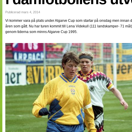
NÄTverket
Split vision
Publicerad mars 4, 2014
Vi kommer vara på plats under Algarve Cup som startar på onsdag men innan des
åren som gått. Nu har turen kommit till Lena Videkull (111 landskamper- 71 må
Nyheter
genom tiderna som minns Algarve Cup 1995.
Bloggar
Lagen
Webb-TV
Cuper
Medlemmar
Medlemsbilder
Till klubbkassan
Om oss
NÄTverket
Split vision