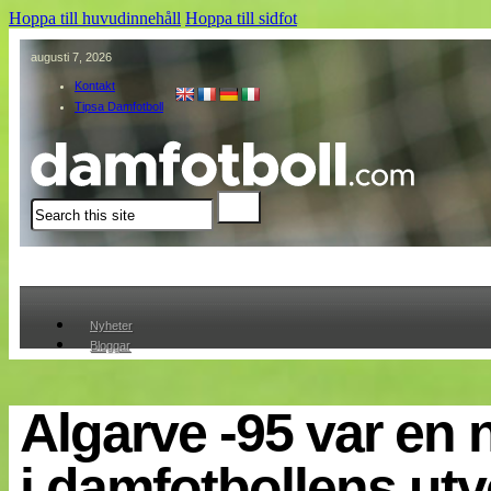
Hoppa till huvudinnehåll
Hoppa till sidfot
augusti 7, 2026
Kontakt
Tipsa Damfotboll
Sök
Nyheter
Bloggar
Lagen
Webb-TV
Cuper
Algarve -95 var en 
Medlemmar
Medlemsbilder
i damfotbollens utv
Till klubbkassan
Om oss