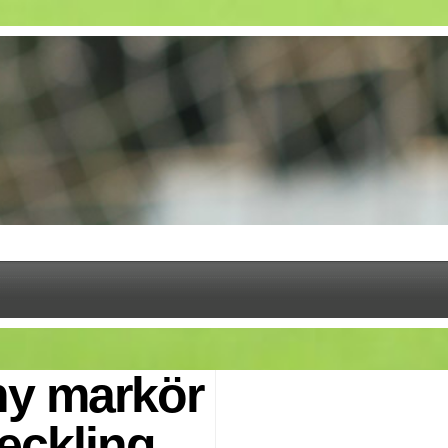
ny markör
eckling