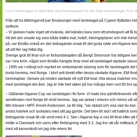
Lena Videkull jagas av Silvia Neid, idag förbundskapten för det Tyska damlandslaget. Foto: B
Från att ha tillbringat ett par försäsonger med landslaget på Cypern flyttades he
sydkust.
– Vi spelare hade inget att invända, det kändes bara som ett privilegium att få 
Att det sen visade sig vara både bättre mat, hotell, träningsplaner och inte mins
på, var förstås också en stor bidragande orsak till det goda rykte om Algarve-
att allt fler lag hittat dig.
Sverige gick till final och er förbundskapten då Bengt Simonson har tidigare berätt
var i bra form, något som förstås hängde ihop med att landslaget startade säson
– 1995 var i mångt och mycket en omtumlande säsong som för landslagets del b
borta-hemma, mot Norge. I stort sett direkt efter dessa väntade Algarve, EM-f
hemmaplan. Senare på hösten startade ett nytt EM-kval. Alla dessa matcher inn
med landslaget det året. Jag är inte helt säker på hur många men runt 80 tror jag 
– Gällande Algarve Cup var landslaget i fin form. Vi hade bra självförtroende eft
semifinalen mot Norge till vinst hemma. Jag var petad i returen och minns väl att 
Min tränare i MFF, Anneli Andersson, sa till mig. ”var skärpt och visa vad du kan
andra halvlek och lyckades med allt jag gjorde. Det blev till slut l ett hattrick s
bidragande orsak till vår vinst med 4-1. Sen i Algarve tog vi oss till final efter att
mötte vi Danmark och vann efter förlängning med 3-2. Jag tror att vår mittback
med ett kanonskott om jag inte minns fel.