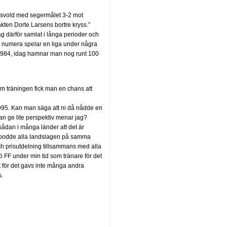
essvold med segermålet 3-2 mot
kten Dorte Larsens bortre kryss.”
åg därför samlat i långa perioder och
e numera spelar en liga under några
1984, idag hamnar man nog runt 100
tom träningen fick man en chans att
1995. Kan man säga att ni då nådde en
an ge lite perspektiv menar jag?
 sådan i många länder att det är
n bodde alla landslagen på samma
ch prisutdelning tillsammans med alla
mö FF under min tid som tränare för det
t för det gavs inte många andra
s.