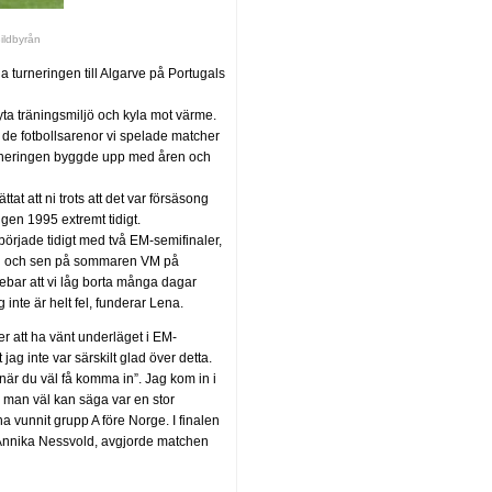
ildbyrån
la turneringen till Algarve på Portugals
byta träningsmiljö och kyla mot värme.
t de fotbollsarenor vi spelade matcher
turneringen byggde upp med åren och
at att ni trots att det var försäsong
gen 1995 extremt tidigt.
örjade tidigt med två EM-semifinaler,
inal och sen på sommaren VM på
ebar att vi låg borta många dagar
inte är helt fel, funderar Lena.
er att ha vänt underläget i EM-
jag inte var särskilt glad över detta.
 när du väl få komma in”. Jag kom in i
om man väl kan säga var en stor
 ha vunnit grupp A före Norge. I finalen
, Annika Nessvold, avgjorde matchen