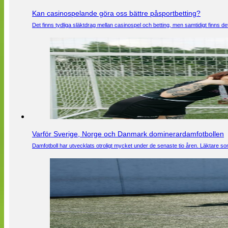
Kan casinospelande göra oss bättre påsportbetting?
Det finns tydliga släktdrag mellan casinospel och betting, men samtidigt finns
Varför Sverige, Norge och Danmark dominerardamfotbollen
Damfotboll har utvecklats otroligt mycket under de senaste tio åren. Läktare som