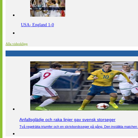
USA- England 1-0
Alla videoklipp
Anfallsglädje och raka linjer gav svensk storseger
Två regelrätta triumfer och en skrivbordsseger på gång. Den inställda matchen 