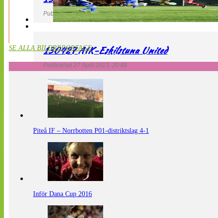
Publicerad 27 April 2013, 20:54
130427 AIK-Eskilstuna United
SE ALLA BILDREPORTAGE
Publicerad 27 April 2013, 20:48
Piteå IF – Norrbotten P01-distriktslag 4-1
Inför Dana Cup 2016