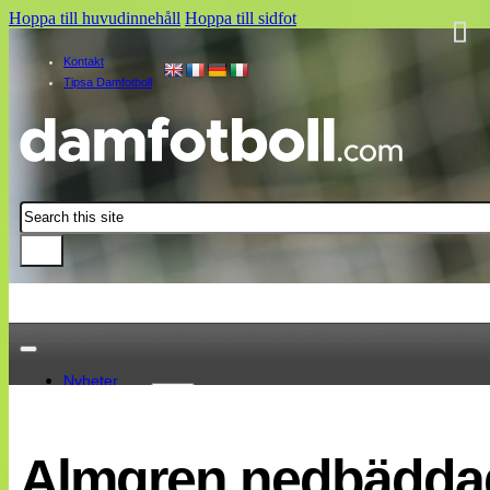
Hoppa till huvudinnehåll
Hoppa till sidfot
Kontakt
Tipsa Damfotboll
Sök
Nyheter
Damallsvenskan
Elitettan
Almgren nedbädda
Landslaget
EM 2013