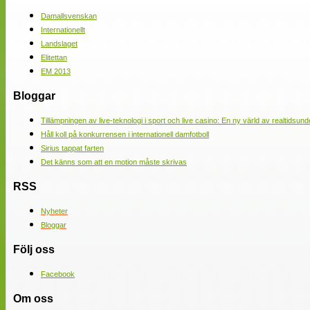
Damallsvenskan
Internationellt
Landslaget
Elitettan
EM 2013
Bloggar
Tillämpningen av live-teknologi i sport och live casino: En ny värld av realtidsund
Håll koll på konkurrensen i internationell damfotboll
Sirius tappat farten
Det känns som att en motion måste skrivas
RSS
Nyheter
Bloggar
Följ oss
Facebook
Om oss