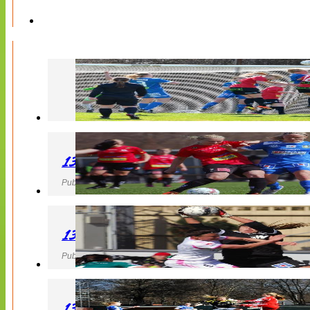
130427 LB 07 – QBIK
Publicerad 27 April 2013, 22:40
130427 IF Limhamn Bunkeflo – QBIK
Publicerad 27 April 2013, 21:10
130427 LdB FC Malmö – Mallbackens IF