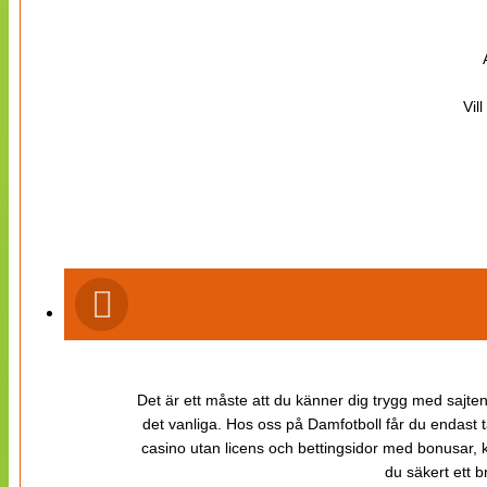
Vil
Det är ett måste att du känner dig trygg med sajten 
det vanliga. Hos oss på Damfotboll får du endast t
casino utan licens och bettingsidor med bonusar, ka
du säkert ett b