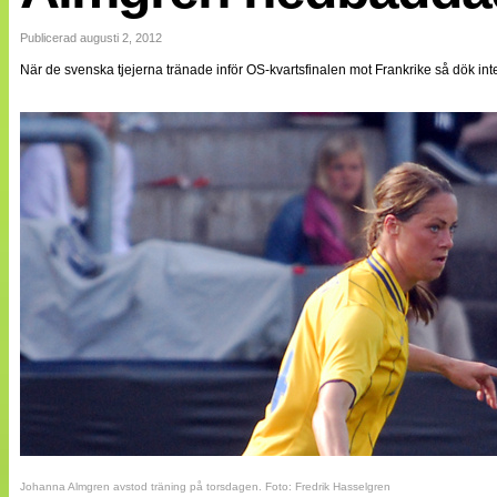
Internationellt
Bildreportage
Publicerad augusti 2, 2012
Arkiv
När de svenska tjejerna tränade inför OS-kvartsfinalen mot Frankrike så dök i
Bloggar
Lagen
Webb-TV
Cuper
Medlemsbilder
Till klubbkassan
NÄTverket
Split vision
Om oss
Annonsera
Statistik
Tipsa Damfotboll
Kontakt
Johanna Almgren avstod träning på torsdagen. Foto: Fredrik Hasselgren