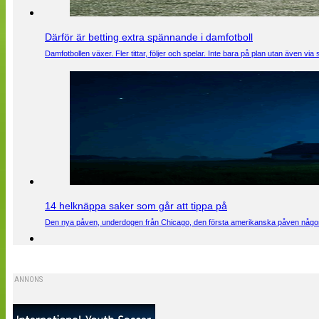
Därför är betting extra spännande i damfotboll
Damfotbollen växer. Fler tittar, följer och spelar. Inte bara på plan utan även 
14 helknäppa saker som går att tippa på
Den nya påven, underdogen från Chicago, den första amerikanska påven någons
ANNONS