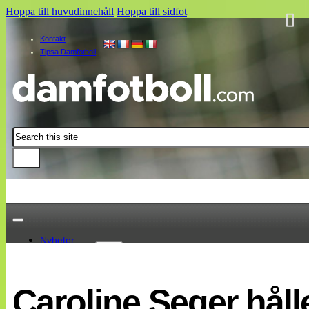
Hoppa till huvudinnehåll
Hoppa till sidfot
Kontakt
Tipsa Damfotboll
Sök
Nyheter
Damallsvenskan
Elitettan
Caroline Seger hål
Landslaget
EM 2013