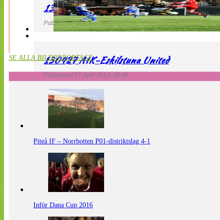
130427 LdB FC Malmö – Mallbackens IF
Publicerad 27 April 2013, 20:54
130427 AIK-Eskilstuna United
SE ALLA BILDREPORTAGE
Publicerad 27 April 2013, 20:48
Piteå IF – Norrbotten P01-distriktslag 4-1
Inför Dana Cup 2016