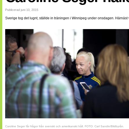
Internationellt
Bildreportage
Publicerad juni 10, 2015
Arkiv
Sverige tog det lugnt, ställde in träningen i Winnipeg under onsdagen. Härnäst v
Bloggar
Lagen
Webb-TV
Cuper
Medlemsbilder
Till klubbkassan
NÄTverket
Split vision
Om oss
Annonsera
Statistik
Tipsa Damfotboll
Kontakt
Caroline Seger får frågor från svenskt och amerikanskt håll. FOTO: Carl Sandin/Bildbyrån.