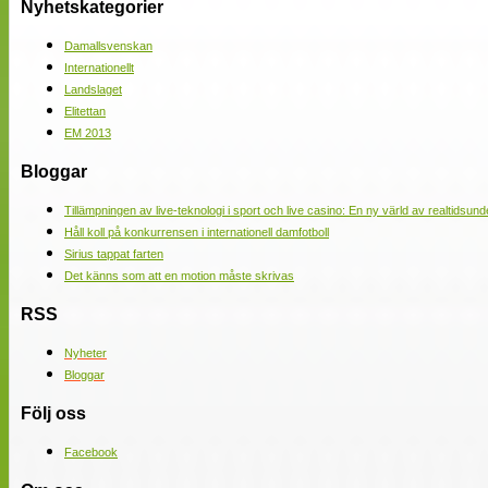
Nyhetskategorier
Damallsvenskan
Internationellt
Landslaget
Elitettan
EM 2013
Bloggar
Tillämpningen av live-teknologi i sport och live casino: En ny värld av realtidsund
Håll koll på konkurrensen i internationell damfotboll
Sirius tappat farten
Det känns som att en motion måste skrivas
RSS
Nyheter
Bloggar
Följ oss
Facebook