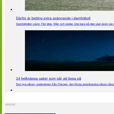
Därför är betting extra spännande i damfotboll
Damfotbollen växer. Fler tittar, följer och spelar. Inte bara på plan utan även 
14 helknäppa saker som går att tippa på
Den nya påven, underdogen från Chicago, den första amerikanska påven någons
ANNONS