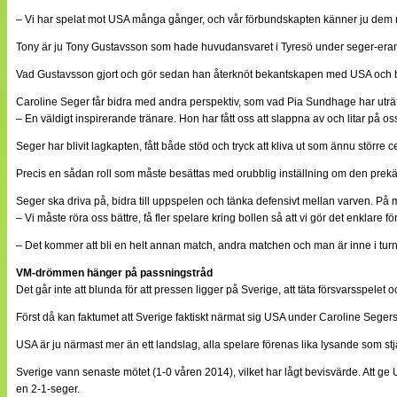
– Vi har spelat mot USA många gånger, och vår förbundskapten känner ju dem rik
Tony är ju Tony Gustavsson som hade huvudansvaret i Tyresö under seger-eran där
Vad Gustavsson gjort och gör sedan han återknöt bekantskapen med USA och blev as
Caroline Seger får bidra med andra perspektiv, som vad Pia Sundhage har uträttat
– En väldigt inspirerande tränare. Hon har fått oss att slappna av och litar på oss
Seger har blivit lagkapten, fått både stöd och tryck att kliva ut som ännu stö
Precis en sådan roll som måste besättas med orubblig inställning om den prekär
Seger ska driva på, bidra till uppspelen och tänka defensivt mellan varven. På
– Vi måste röra oss bättre, få fler spelare kring bollen så att vi gör det enklare 
– Det kommer att bli en helt annan match, andra matchen och man är inne i tur
VM-drömmen hänger på passningstråd
Det går inte att blunda för att pressen ligger på Sverige, att täta försvarsspelet
Först då kan faktumet att Sverige faktiskt närmat sig USA under Caroline Segers 
USA är ju närmast mer än ett landslag, alla spelare förenas lika lysande som st
Sverige vann senaste mötet (1-0 våren 2014), vilket har lågt bevisvärde. Att 
en 2-1-seger.