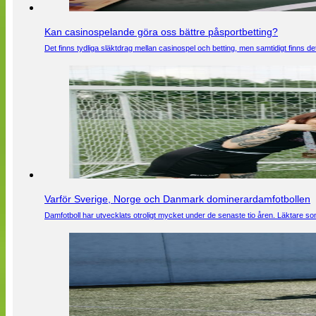
Kan casinospelande göra oss bättre påsportbetting?
Det finns tydliga släktdrag mellan casinospel och betting, men samtidigt finns
Varför Sverige, Norge och Danmark dominerardamfotbollen
Damfotboll har utvecklats otroligt mycket under de senaste tio åren. Läktare som