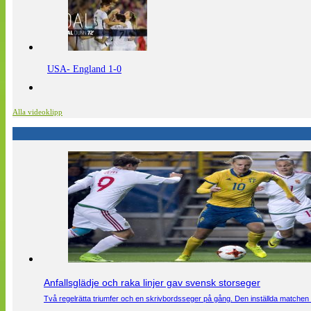
USA- England 1-0
Alla videoklipp
Anfallsglädje och raka linjer gav svensk storseger
Två regelrätta triumfer och en skrivbordsseger på gång. Den inställda matchen 