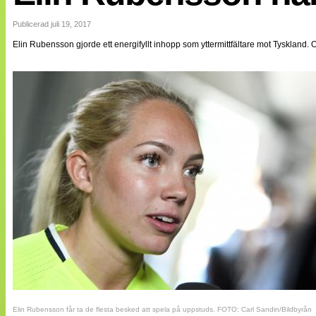
Internationellt
Bildreportage
Publicerad juli 19, 2017
Arkiv
Elin Rubensson gjorde ett energifyllt inhopp som yttermittfältare mot Tyskland. 
Bloggar
Lagen
Webb-TV
Cuper
Medlemsbilder
Till klubbkassan
NÄTverket
Split vision
Om oss
Annonsera
Statistik
Tipsa Damfotboll
Kontakt
Elin Rubensson får ta de flesta besked att spela på uppstuds. FOTO: Carl Sandin/Bildbyrån