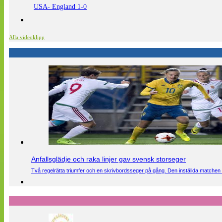
USA- England 1-0
Alla videoklipp
Anfallsglädje och raka linjer gav svensk storseger
Två regelrätta triumfer och en skrivbordsseger på gång. Den inställda matchen 