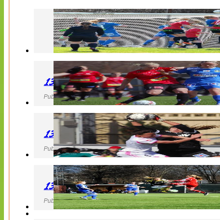
130427 LB 07 – QBIK
Publicerad 27 April 2013, 22:40
130427 IF Limhamn Bunkeflo – QBIK
Publicerad 27 April 2013, 21:10
130427 LdB FC Malmö – Mallbackens IF
Publicerad 27 April 2013, 20:54