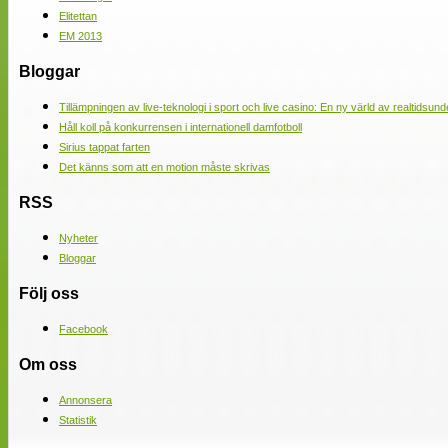
Elitettan
EM 2013
Bloggar
Tillämpningen av live-teknologi i sport och live casino: En ny värld av realtidsund
Håll koll på konkurrensen i internationell damfotboll
Sirius tappat farten
Det känns som att en motion måste skrivas
RSS
Nyheter
Bloggar
Följ oss
Facebook
Om oss
Annonsera
Statistik