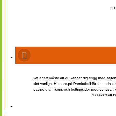
Vil
Det är ett måste att du känner dig trygg med sajten 
det vanliga. Hos oss på Damfotboll får du endast t
casino utan licens och bettingsidor med bonusar, ka
du säkert ett b