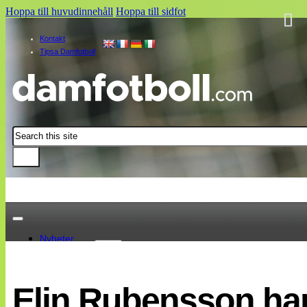
Hoppa till huvudinnehåll
Hoppa till sidfot
Kontakt
Tipsa Damfotboll
Sök
Nyheter
Damallsvenskan
Elitettan
Elin Rubensson har
Landslaget
EM 2013