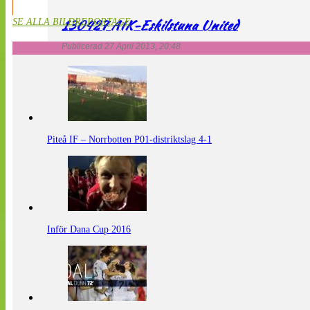
130427 AIK-Eskilstuna United
SE ALLA BILDREPORTAGE
Publicerad 27 April 2013, 20:48
Piteå IF – Norrbotten P01-distriktslag 4-1
Inför Dana Cup 2016