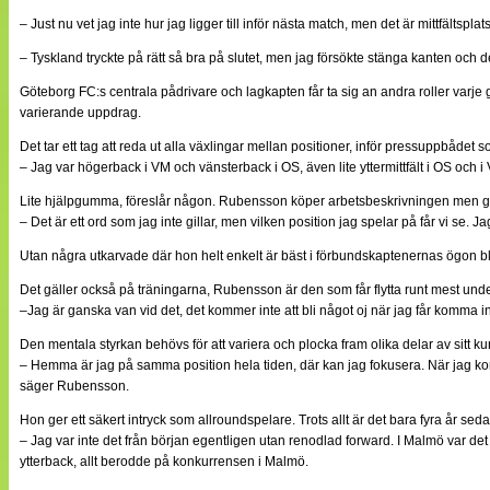
– Just nu vet jag inte hur jag ligger till inför nästa match, men det är mittfältspl
– Tyskland tryckte på rätt så bra på slutet, men jag försökte stänga kanten och d
Göteborg FC:s centrala pådrivare och lagkapten får ta sig an andra roller varje
varierande uppdrag.
Det tar ett tag att reda ut alla växlingar mellan positioner, inför pressuppbådet 
– Jag var högerback i VM och vänsterback i OS, även lite yttermittfält i OS och 
Lite hjälpgumma, föreslår någon. Rubensson köper arbetsbeskrivningen men gilla
– Det är ett ord som jag inte gillar, men vilken position jag spelar på får vi se. 
Utan några utkarvade där hon helt enkelt är bäst i förbundskaptenernas ögon blir 
Det gäller också på träningarna, Rubensson är den som får flytta runt mest u
–Jag är ganska van vid det, det kommer inte att bli något oj när jag får komma 
Den mentala styrkan behövs för att variera och plocka fram olika delar av sitt k
– Hemma är jag på samma position hela tiden, där kan jag fokusera. När jag komme
säger Rubensson.
Hon ger ett säkert intryck som allroundspelare. Trots allt är det bara fyra år 
– Jag var inte det från början egentligen utan renodlad forward. I Malmö var det
ytterback, allt berodde på konkurrensen i Malmö.