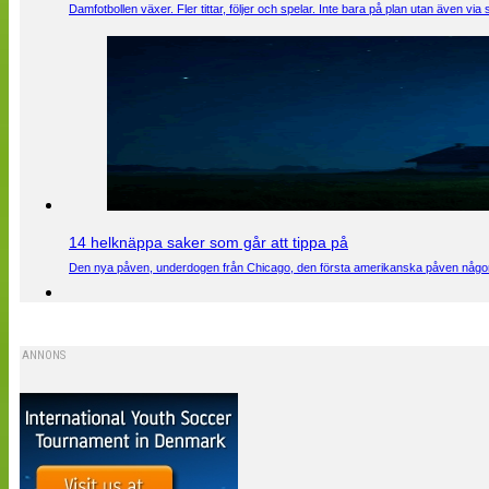
Damfotbollen växer. Fler tittar, följer och spelar. Inte bara på plan utan även 
14 helknäppa saker som går att tippa på
Den nya påven, underdogen från Chicago, den första amerikanska påven någons
ANNONS