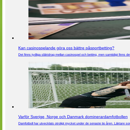
Kan casinospelande göra oss bättre påsportbetting?
Det finns tydliga släktdrag mellan casinospel och betting, men samtidigt finns
Varför Sverige, Norge och Danmark dominerardamfotbollen
Damfotboll har utvecklats otroligt mycket under de senaste tio åren. Läktare som