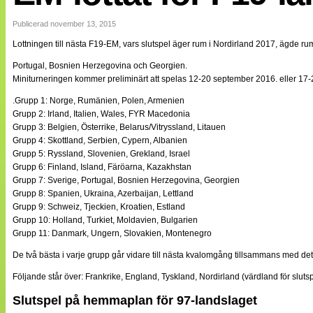
Internationellt
Bildreportage
Publicerad november 13, 2015
Arkiv
Lottningen till nästa F19-EM, vars slutspel äger rum i Nordirland 2017, ägde
Bloggar
Lagen
Portugal, Bosnien Herzegovina och Georgien.
Webb-TV
Miniturneringen kommer preliminärt att spelas 12-20 september 2016. eller 17-
Cuper
Medlemsbilder
.Grupp 1: Norge, Rumänien, Polen, Armenien
Till klubbkassan
Grupp 2: Irland, Italien, Wales, FYR Macedonia
NÄTverket
Grupp 3: Belgien, Österrike, Belarus/Vitryssland, Litauen
Split vision
Grupp 4: Skottland, Serbien, Cypern, Albanien
Om oss
Grupp 5: Ryssland, Slovenien, Grekland, Israel
Grupp 6: Finland, Island, Färöarna, Kazakhstan
Annonsera
Grupp 7: Sverige, Portugal, Bosnien Herzegovina, Georgien
Statistik
Grupp 8: Spanien, Ukraina, Azerbaijan, Lettland
Tipsa Damfotboll
Grupp 9: Schweiz, Tjeckien, Kroatien, Estland
Kontakt
Grupp 10: Holland, Turkiet, Moldavien, Bulgarien
Grupp 11: Danmark, Ungern, Slovakien, Montenegro
De två bästa i varje grupp går vidare till nästa kvalomgång tillsammans med det 
Följande står över: Frankrike, England, Tyskland, Nordirland (värdland för sluts
Slutspel på hemmaplan för 97-landslaget