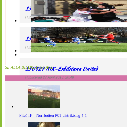
130427 IF Limhamn Bunkeflo – QBIK
Publicerad 27 April 2013, 21:10
130427 LdB FC Malmö – Mallbackens IF
Publicerad 27 April 2013, 20:54
130427 AIK-Eskilstuna United
SE ALLA BILDREPORTAGE
Publicerad 27 April 2013, 20:48
Piteå IF – Norrbotten P01-distriktslag 4-1