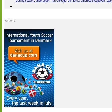
Den nya påven, underdogen från Chicago, den första amerikanska påven någons
ANNONS