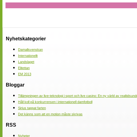
Nyhetskategorier
Damallsvenskan
Internationellt
Landslaget
Elitettan
EM 2013
Bloggar
Tillämpningen av live-teknologi i sport och live casino: En ny värld av realtidsund
Håll koll på konkurrensen i internationell damfotboll
Sirius tappat farten
Det känns som att en motion måste skrivas
RSS
Nyheter