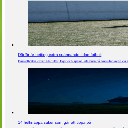
Därför är betting extra spännande i damfotboll
Damfotbollen växer. Fler tittar, följer och spelar. Inte bara på plan utan även 
14 helknäppa saker som går att tippa på