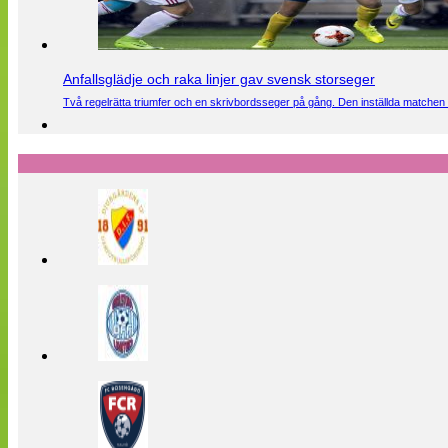
Anfallsglädje och raka linjer gav svensk storseger
Två regelrätta triumfer och en skrivbordsseger på gång. Den inställda matchen 