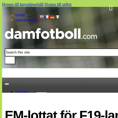
Hoppa till huvudinnehåll
Hoppa till sidfot
Kontakt
Tipsa Damfotboll
Sök
Nyheter
Damallsvenskan
Elitettan
EM-lottat för F19-l
Landslaget
EM 2013