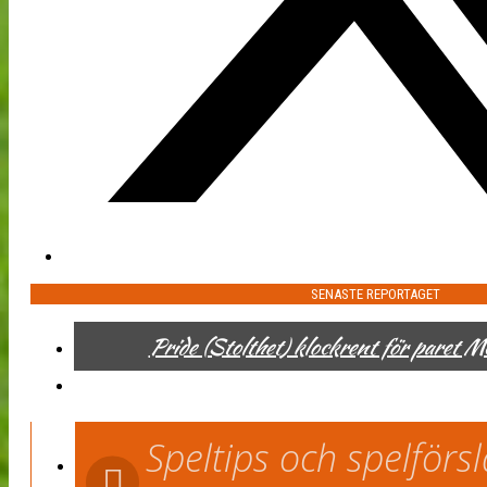
SENASTE REPORTAGET
Pride (Stolthet) klockrent för paret 
Speltips och spelför