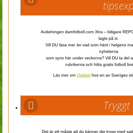
tipsex
Avdelningen damfotboll.com Xtra – tidigare REPOR
lagts på is.
Vill DU läsa mer än vad som hänt i helgens m
nyheterna
som syns här under veckorna? Vill DU ta del 
rubrikerna och hitta gratis fotboll li
Läs mer om
Oddset
hos en av Sveriges stö
Tryggt
Det är ett måste att du känner dig trygg med sajt