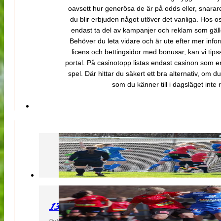
oavsett hur generösa de är på odds eller, snarare b
du blir erbjuden något utöver det vanliga. Hos o
endast ta del av kampanjer och reklam som gäller
Behöver du leta vidare och är ute efter mer inf
licens och bettingsidor med bonusar, kan vi tips
portal. På casinotopp listas endast casinon som er
spel. Där hittar du säkert ett bra alternativ, om d
som du känner till i dagsläget inte rä
130427 LB 07 – QBIK