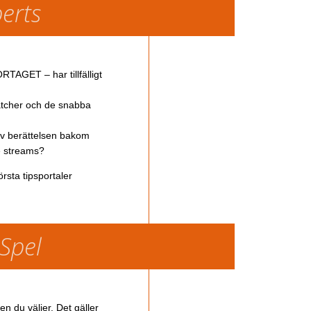
perts
TAGET – har tillfälligt
atcher och de snabba
av berättelsen bakom
ve streams?
rsta tipsportaler
 Spel
en du väljer. Det gäller