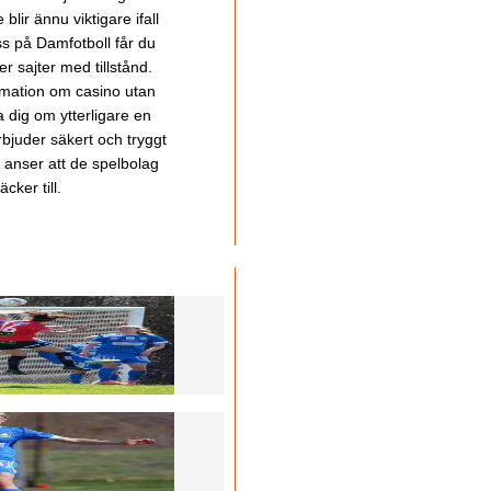
lir ännu viktigare ifall
ss på Damfotboll får du
 sajter med tillstånd.
ormation om casino utan
a dig om ytterligare en
bjuder säkert och tryggt
u anser att de spelbolag
cker till.