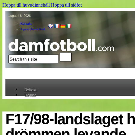
Hoppa till huvudinnehåll
Hoppa till sidfot
augusti 6, 2026
Kontakt
Tipsa Damfotboll
Sök
Nyheter
Bloggar
Lagen
Webb-TV
Cuper
F17/98-landslaget h
Medlemmar
Medlemsbilder
drömmen levande
Till klubbkassan
Om oss