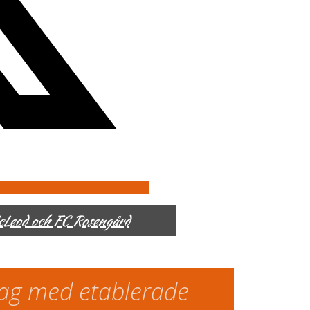
McLeod och FC Rosengård
slag med etablerade