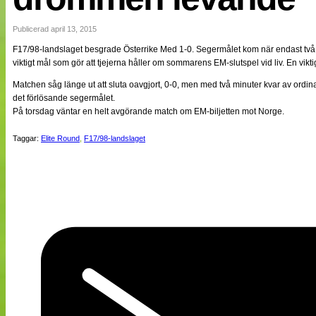
NÄTverket
Split vision
Publicerad april 13, 2015
F17/98-landslaget besgrade Österrike Med 1-0. Segermålet kom när endast två 
viktigt mål som gör att tjejerna håller om sommarens EM-slutspel vid liv. En vikti
Nyheter
Bloggar
Matchen såg länge ut att sluta oavgjort, 0-0, men med två minuter kvar av ordi
Lagen
det förlösande segermålet.
Webb-TV
På torsdag väntar en helt avgörande match om EM-biljetten mot Norge.
Cuper
Medlemmar
Taggar:
Elite Round
,
F17/98-landslaget
Medlemsbilder
Till klubbkassan
Om oss
NÄTverket
Split vision