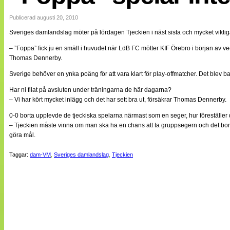
Internationellt
Bildreportage
Publicerad augusti 20, 2010
Arkiv
Sveriges damlandslag möter på lördagen Tjeckien i näst sista och mycket viktig
Bloggar
Lagen
– ”Foppa” fick ju en smäll i huvudet när LdB FC mötter KIF Örebro i början av 
Webb-TV
Thomas Dennerby.
Cuper
Medlemsbilder
Sverige behöver en ynka poäng för att vara klart för play-offmatcher. Det ble
Till klubbkassan
Har ni filat på avsluten under träningarna de här dagarna?
NÄTverket
Split vision
– Vi har kört mycket inlägg och det har sett bra ut, försäkrar Thomas Dennerby.
Om oss
0-0 borta upplevde de tjeckiska spelarna närmast som en seger, hur föreställer
– Tjeckien måste vinna om man ska ha en chans att ta gruppsegern och det bor
Annonsera
göra mål.
Statistik
Tipsa Damfotboll
Taggar:
dam-VM
,
Sveriges damlandslag
,
Tjeckien
Kontakt