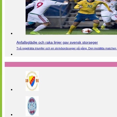
Anfallsglädje och raka linjer gav svensk storseger
Två regelrätta triumfer och en skrivbordsseger på gång. Den inställda matchen 