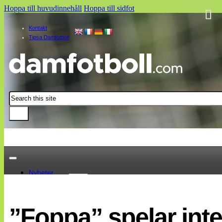
Hoppa till huvudinnehåll
Hoppa till sidfot
Kontakt
Tipsa Damfotboll
Sök
Nyheter
Damallsvenskan
Elitettan
”Foppa” spelar int
Landslaget
EM 2013