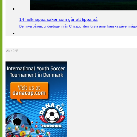
14 helknäppa saker som går att tippa på
Den nya påven, underdogen från Chicago, den första amerikanska påven någons
ANNONS