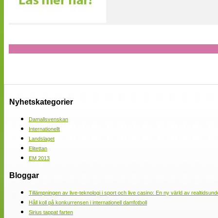
Nyhetskategorier
Damallsvenskan
Internationellt
Landslaget
Elitettan
EM 2013
Bloggar
Tillämpningen av live-teknologi i sport och live casino: En ny värld av realtidsund
Håll koll på konkurrensen i internationell damfotboll
Sirius tappat farten