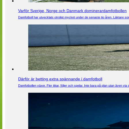
Varför Sverige, Norge och Danmark dominerardamfotbollen
Damfotboll har utvecklats otroligt mycket under de senaste tio åren. Läktare som
Därför är betting extra spännande i damfotboll
Damfotbollen växer. Fler tittar, följer och spelar. Inte bara på plan utan även 