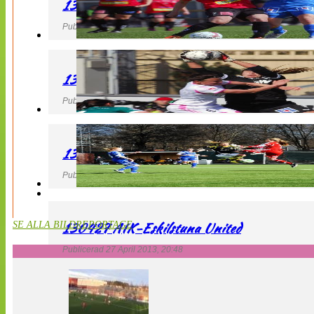
130427 LB 07 – QBIK
Publicerad 27 April 2013, 22:40
130427 IF Limhamn Bunkeflo – QBIK
Publicerad 27 April 2013, 21:10
130427 LdB FC Malmö – Mallbackens IF
Publicerad 27 April 2013, 20:54
130427 AIK-Eskilstuna United
SE ALLA BILDREPORTAGE
Publicerad 27 April 2013, 20:48