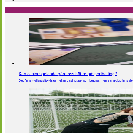
Kan casinospelande göra oss bättre påsportbetting?
Det finns tydliga släktdrag mellan casinospel och betting, men samtidigt finns