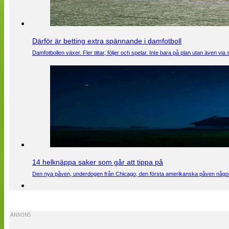
Därför är betting extra spännande i damfotboll
Damfotbollen växer. Fler tittar, följer och spelar. Inte bara på plan utan även 
14 helknäppa saker som går att tippa på
Den nya påven, underdogen från Chicago, den första amerikanska påven någons
ANNONS