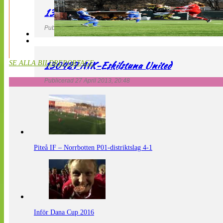
130427 LdB FC Malmö – Mallbackens IF
Publicerad 27 April 2013, 20:54
130427 AIK-Eskilstuna United
SE ALLA BILDREPORTAGE
Publicerad 27 April 2013, 20:48
Piteå IF – Norrbotten P01-distriktslag 4-1
Inför Dana Cup 2016