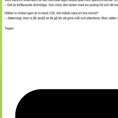
Med bara en kvalmatch är det svenska laget fullpumpat med självförtroende. Drö
– Det är fortfarande drömläge. Sen visst, det räcker med en poäng hit och dit men 
Håller ni nollan igen är ni med i OS, det måste vara en bra morot?
– Jätteroligt, men vi får ändå se till gå för att göra mål och attackera. Man sätter 
Taggar: