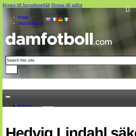
Hoppa till huvudinnehåll
Hoppa till sidfot
Kontakt
Tipsa Damfotboll
Sök
Nyheter
Damallsvenskan
Elitettan
Hedvig Lindahl säke
Landslaget
EM 2013