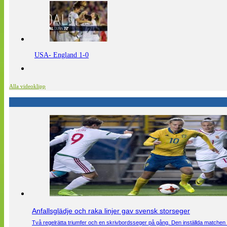
USA- England 1-0
Alla videoklipp
Anfallsglädje och raka linjer gav svensk storseger
Två regelrätta triumfer och en skrivbordsseger på gång. Den inställda matchen 