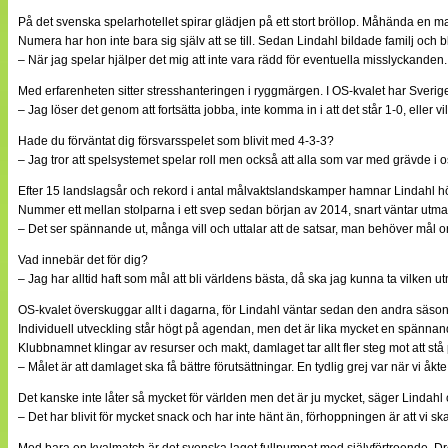
På det svenska spelarhotellet spirar glädjen på ett stort bröllop. Måhända en m
Numera har hon inte bara sig själv att se till. Sedan Lindahl bildade familj och blev
– När jag spelar hjälper det mig att inte vara rädd för eventuella misslyckanden. 
Med erfarenheten sitter stresshanteringen i ryggmärgen. I OS-kvalet har Sverige ha
– Jag löser det genom att fortsätta jobba, inte komma in i att det står 1-0, eller vi
Hade du förväntat dig försvarsspelet som blivit med 4-3-3?
– Jag tror att spelsystemet spelar roll men också att alla som var med grävde i oss
Efter 15 landslagsår och rekord i antal målvaktslandskamper hamnar Lindahl 
Nummer ett mellan stolparna i ett svep sedan början av 2014, snart väntar ut
– Det ser spännande ut, många vill och uttalar att de satsar, man behöver mål 
Vad innebär det för dig?
– Jag har alltid haft som mål att bli världens bästa, då ska jag kunna ta vilken u
OS-kvalet överskuggar allt i dagarna, för Lindahl väntar sedan den andra säs
Individuell utveckling står högt på agendan, men det är lika mycket en spännande
Klubbnamnet klingar av resurser och makt, damlaget tar allt fler steg mot att stå
– Målet är att damlaget ska få bättre förutsättningar. En tydlig grej var när vi åk
Det kanske inte låter så mycket för världen men det är ju mycket, säger Lindahl
– Det har blivit för mycket snack och har inte hänt än, förhoppningen är att vi s