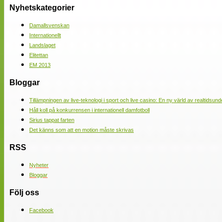
Nyhetskategorier
Damallsvenskan
Internationellt
Landslaget
Elitettan
EM 2013
Bloggar
Tillämpningen av live-teknologi i sport och live casino: En ny värld av realtidsund
Håll koll på konkurrensen i internationell damfotboll
Sirius tappat farten
Det känns som att en motion måste skrivas
RSS
Nyheter
Bloggar
Följ oss
Facebook