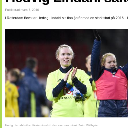
Internationellt
Bildreportage
Publicerad mars 7, 2016
Arkiv
I Rotterdam förvaltar Hedvig Lindahl sitt fina fjorår med en stark start på 2016.
Bloggar
Lagen
Webb-TV
Cuper
Medlemsbilder
Till klubbkassan
NÄTverket
Split vision
Om oss
Annonsera
Statistik
Tipsa Damfotboll
Kontakt
Hedig Lindahl säker förstamålvakt i den svenska målet. Foto: Bildbyrån