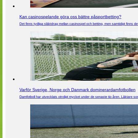
Kan casinospelande göra oss bättre påsportbetting?
Det finns tydliga släktdrag mellan casinospel och betting, men samtidigt finns
Varför Sverige, Norge och Danmark dominerardamfotbollen
Damfotboll har utvecklats otroligt mycket under de senaste tio åren. Läktare som