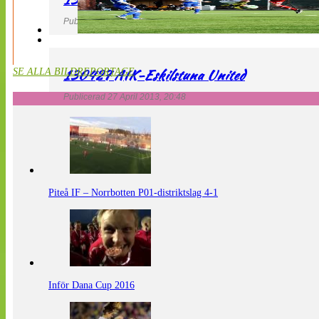
Publicerad 27 April 2013, 20:54
130427 AIK-Eskilstuna United
SE ALLA BILDREPORTAGE
Publicerad 27 April 2013, 20:48
Piteå IF – Norrbotten P01-distriktslag 4-1
Inför Dana Cup 2016