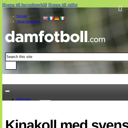
Hoppa till huvudinnehåll
Hoppa till sidfot
Kontakt
Tipsa Damfotboll
Sök
Nyheter
Damallsvenskan
Elitettan
Kinakoll med sven
Landslaget
EM 2013