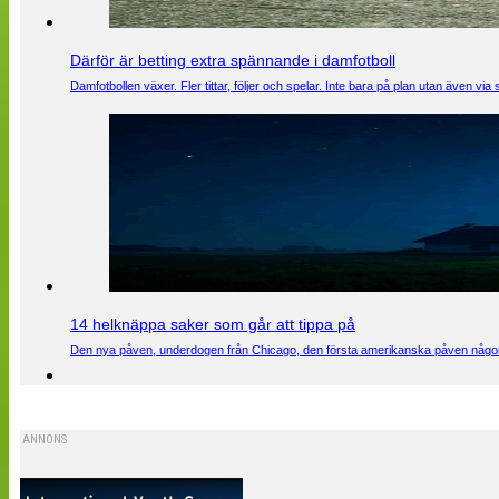
Därför är betting extra spännande i damfotboll
Damfotbollen växer. Fler tittar, följer och spelar. Inte bara på plan utan även 
14 helknäppa saker som går att tippa på
Den nya påven, underdogen från Chicago, den första amerikanska påven någons
ANNONS