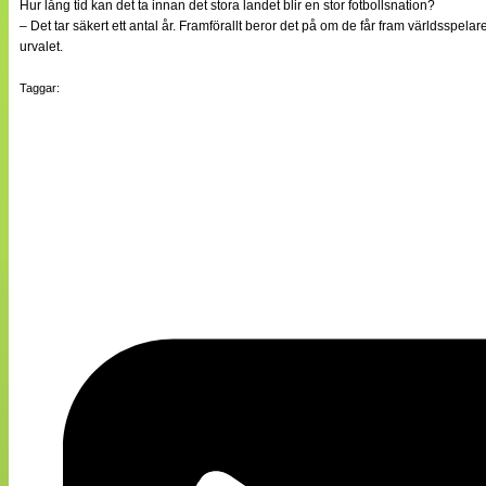
Hur lång tid kan det ta innan det stora landet blir en stor fotbollsnation?
– Det tar säkert ett antal år. Framförallt beror det på om de får fram världsspe
urvalet.
Taggar: