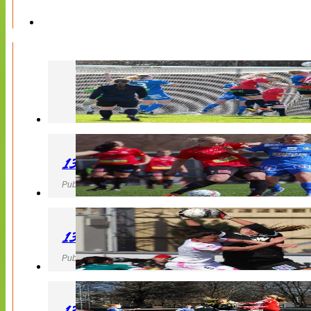
130427 LB 07 – QBIK
Publicerad 27 April 2013, 22:40
130427 IF Limhamn Bunkeflo – QBIK
Publicerad 27 April 2013, 21:10
130427 LdB FC Malmö – Mallbackens IF