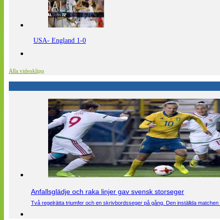
USA- England 1-0
Alla videoklipp
Anfallsglädje och raka linjer gav svensk storseger
Två regelrätta triumfer och en skrivbordsseger på gång. Den inställda matchen 