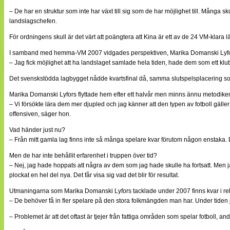
– De har en struktur som inte har växt till sig som de har möjlighet till. Många s
landslagschefen.
För ordningens skull är det värt att poängtera att Kina är ett av de 24 VM-klara 
I samband med hemma-VM 2007 vidgades perspektiven, Marika Domanski Lyfors
– Jag fick möjlighet att ha landslaget samlade hela tiden, hade dem som ett klu
Det svenskstödda lagbygget nådde kvartsfinal då, samma slutspelsplacering som i
Marika Domanski Lyfors flyttade hem efter ett halvår men minns ännu metodiken
– Vi försökte lära dem mer djupled och jag känner att den typen av fotboll gäll
offensiven, säger hon.
Vad händer just nu?
– Från mitt gamla lag finns inte så många spelare kvar förutom någon enstaka. De 
Men de har inte behållit erfarenhet i truppen över tid?
– Nej, jag hade hoppats att några av dem som jag hade skulle ha fortsatt. Men jag 
plockat en hel del nya. Det får visa sig vad det blir för resultat.
Utmaningarna som Marika Domanski Lyfors tacklade under 2007 finns kvar i rek
– De behöver få in fler spelare på den stora folkmängden man har. Under tiden j
– Problemet är att det oftast är tjejer från fattiga områden som spelar fotboll, an