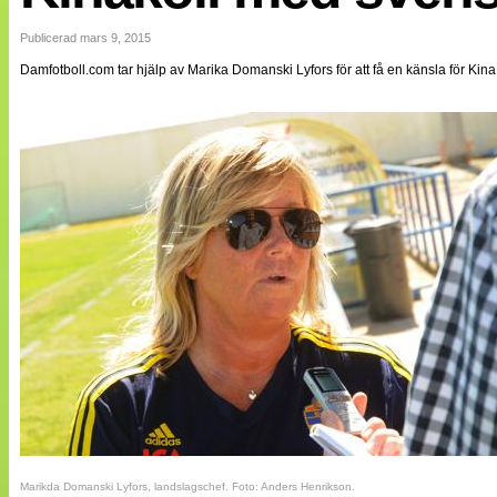
Internationellt
Bildreportage
Publicerad mars 9, 2015
Arkiv
Damfotboll.com tar hjälp av Marika Domanski Lyfors för att få en känsla för Kina.
Bloggar
Lagen
Webb-TV
Cuper
Medlemsbilder
Till klubbkassan
NÄTverket
Split vision
Om oss
Annonsera
Statistik
Tipsa Damfotboll
Kontakt
Marikda Domanski Lyfors, landslagschef. Foto: Anders Henrikson.