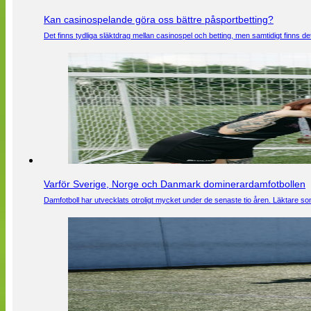
Kan casinospelande göra oss bättre påsportbetting?
Det finns tydliga släktdrag mellan casinospel och betting, men samtidigt finns
Varför Sverige, Norge och Danmark dominerardamfotbollen
Damfotboll har utvecklats otroligt mycket under de senaste tio åren. Läktare som