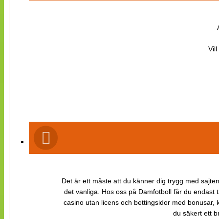
Vil
Det är ett måste att du känner dig trygg med sajten 
det vanliga. Hos oss på Damfotboll får du endast t
casino utan licens och bettingsidor med bonusar, ka
du säkert ett b