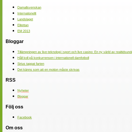
Damallsvenskan
Internationellt
Landslaget
Elitettan
EM 2013
Bloggar
Tillämpningen av live-teknologi i sport och live casino: En ny värld av realtidsund
Håll koll på konkurrensen i internationell damfotboll
Sirius tappat farten
Det känns som att en motion måste skrivas
RSS
Nyheter
Bloggar
Följ oss
Facebook
Om oss