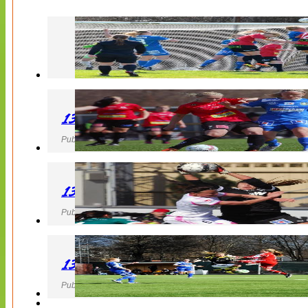
130427 LB 07 – QBIK
Publicerad 27 April 2013, 22:40
130427 IF Limhamn Bunkeflo – QBIK
Publicerad 27 April 2013, 21:10
130427 LdB FC Malmö – Mallbackens IF
Publicerad 27 April 2013, 20:54