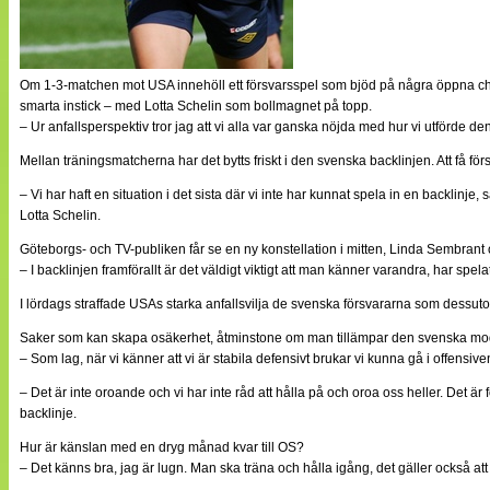
Om 1-3-matchen mot USA innehöll ett försvarsspel som bjöd på några öppna chans
smarta instick – med Lotta Schelin som bollmagnet på topp.
– Ur anfallsperspektiv tror jag att vi alla var ganska nöjda med hur vi utförde d
Mellan träningsmatcherna har det bytts friskt i den svenska backlinjen. Att få f
– Vi har haft en situation i det sista där vi inte har kunnat spela in en backlinje, 
Lotta Schelin.
Göteborgs- och TV-publiken får se en ny konstellation i mitten, Linda Sembran
– I backlinjen framförallt är det väldigt viktigt att man känner varandra, har spe
I lördags straffade USAs starka anfallsvilja de svenska försvararna som dessuto
Saker som kan skapa osäkerhet, åtminstone om man tillämpar den svenska mode
– Som lag, när vi känner att vi är stabila defensivt brukar vi kunna gå i offensiven
– Det är inte oroande och vi har inte råd att hålla på och oroa oss heller. Det 
backlinje.
Hur är känslan med en dryg månad kvar till OS?
– Det känns bra, jag är lugn. Man ska träna och hålla igång, det gäller också att 