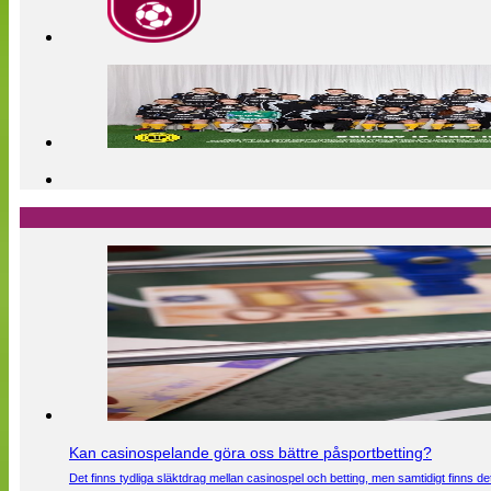
Kan casinospelande göra oss bättre påsportbetting?
Det finns tydliga släktdrag mellan casinospel och betting, men samtidigt finns