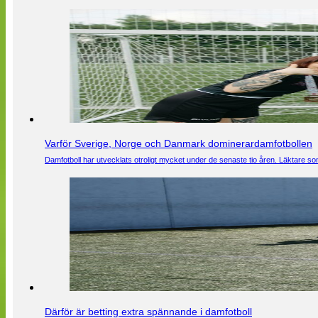
Varför Sverige, Norge och Danmark dominerardamfotbollen
Damfotboll har utvecklats otroligt mycket under de senaste tio åren. Läktare som
Därför är betting extra spännande i damfotboll