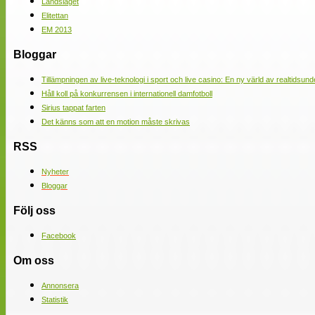
Landslaget
Elitettan
EM 2013
Bloggar
Tillämpningen av live-teknologi i sport och live casino: En ny värld av realtidsund
Håll koll på konkurrensen i internationell damfotboll
Sirius tappat farten
Det känns som att en motion måste skrivas
RSS
Nyheter
Bloggar
Följ oss
Facebook
Om oss
Annonsera
Statistik