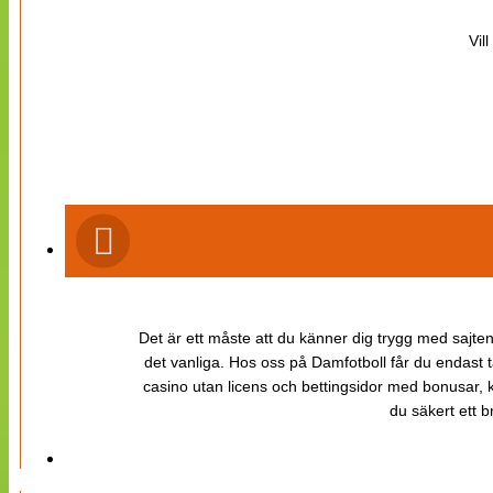
Vil
Det är ett måste att du känner dig trygg med sajten 
det vanliga. Hos oss på Damfotboll får du endast t
casino utan licens och bettingsidor med bonusar, ka
du säkert ett b