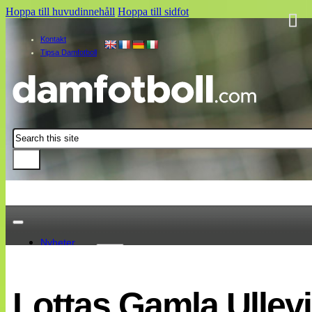
Hoppa till huvudinnehåll
Hoppa till sidfot
Kontakt
Tipsa Damfotboll
Sök
Nyheter
Damallsvenskan
Elitettan
Lottas Gamla Ullevi-
Landslaget
EM 2013