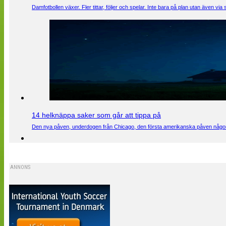
Damfotbollen växer. Fler tittar, följer och spelar. Inte bara på plan utan även 
14 helknäppa saker som går att tippa på
Den nya påven, underdogen från Chicago, den första amerikanska påven någons
ANNONS