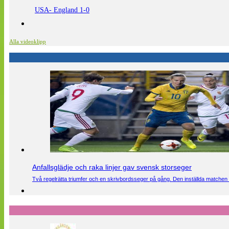
USA- England 1-0
Alla videoklipp
Anfallsglädje och raka linjer gav svensk storseger
Två regelrätta triumfer och en skrivbordsseger på gång. Den inställda matchen 