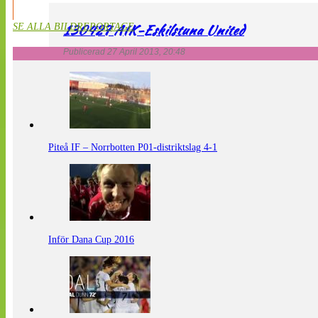
130427 AIK-Eskilstuna United
SE ALLA BILDREPORTAGE
Publicerad 27 April 2013, 20:48
Piteå IF – Norrbotten P01-distriktslag 4-1
Inför Dana Cup 2016