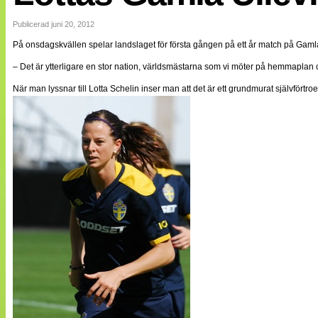
Internationellt
Bildreportage
Publicerad juni 20, 2012
Arkiv
På onsdagskvällen spelar landslaget för första gången på ett år match på Gaml
Bloggar
Lagen
– Det är ytterligare en stor nation, världsmästarna som vi möter på hemmaplan o
Webb-TV
Cuper
När man lyssnar till Lotta Schelin inser man att det är ett grundmurat självfört
Medlemsbilder
Till klubbkassan
NÄTverket
Split vision
Om oss
Annonsera
Statistik
Tipsa Damfotboll
Kontakt