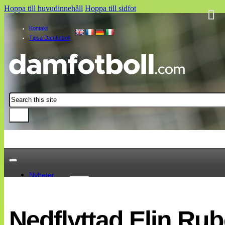
Hoppa till huvudinnehåll
Hoppa till sidfot
Kontakt
Tipsa Damfotboll
Sök
Nyheter
Damallsvenskan
Elitettan
Nedflyttad Elin Rub
Landslaget
EM 2013