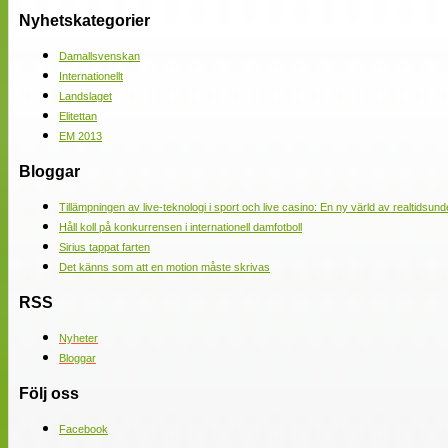
Nyhetskategorier
Damallsvenskan
Internationellt
Landslaget
Elitettan
EM 2013
Bloggar
Tillämpningen av live-teknologi i sport och live casino: En ny värld av realtidsund
Håll koll på konkurrensen i internationell damfotboll
Sirius tappat farten
Det känns som att en motion måste skrivas
RSS
Nyheter
Bloggar
Följ oss
Facebook