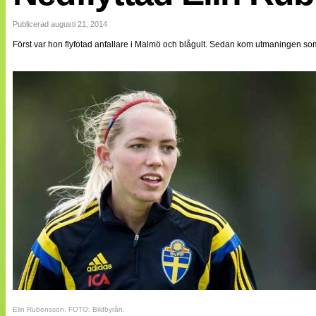
Internationellt
Bildreportage
Publicerad augusti 21, 2014
Arkiv
Först var hon flyfotad anfallare i Malmö och blågult. Sedan kom utmaningen som p
Bloggar
Lagen
Webb-TV
Cuper
Medlemsbilder
Till klubbkassan
NÄTverket
Split vision
Om oss
Annonsera
Statistik
Tipsa Damfotboll
Kontakt
Elin Rubensson. FOTO: Bildbyrån.