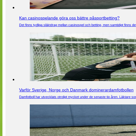
Kan casinospelande göra oss bättre påsportbetting?
Det finns tydliga släktdrag mellan casinospel och betting, men samtidigt finns
Varför Sverige, Norge och Danmark dominerardamfotbollen
Damfotboll har utvecklats otroligt mycket under de senaste tio åren. Läktare som