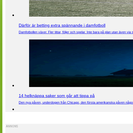
Därför är betting extra spännande i damfotboll
Damfotbollen växer. Fler tittar, följer och spelar. Inte bara på plan utan även 
14 helknäppa saker som går att tippa på
Den nya påven, underdogen från Chicago, den första amerikanska påven någons
ANNONS