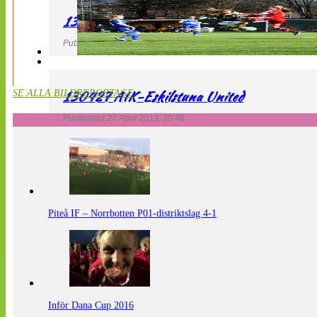
130427 LdB FC Malmö – Mallbackens IF
Publicerad 27 April 2013, 20:54
130427 AIK-Eskilstuna United
SE ALLA BILDREPORTAGE
Publicerad 27 April 2013, 20:48
Piteå IF – Norrbotten P01-distriktslag 4-1
Inför Dana Cup 2016