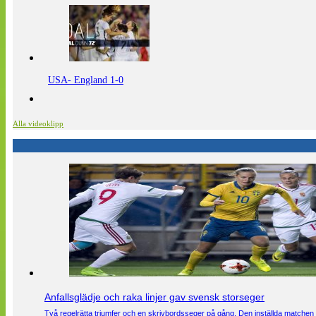
USA- England 1-0
Alla videoklipp
Anfallsglädje och raka linjer gav svensk storseger
Två regelrätta triumfer och en skrivbordsseger på gång. Den inställda matchen 