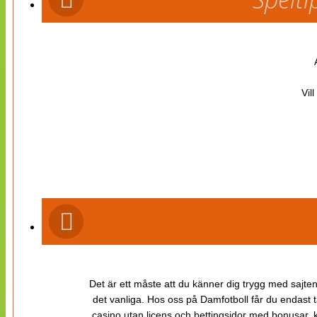
Vil
Det är ett måste att du känner dig trygg med sajten 
det vanliga. Hos oss på Damfotboll får du endast t
casino utan licens och bettingsidor med bonusar, ka