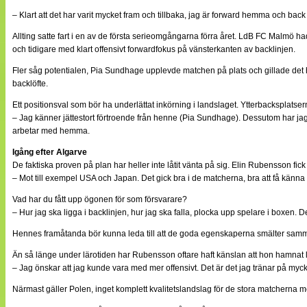
– Klart att det har varit mycket fram och tillbaka, jag är forward hemma och back 
Allting satte fart i en av de första serieomgångarna förra året. LdB FC Malm
och tidigare med klart offensivt forwardfokus på vänsterkanten av backlinjen.
Fler såg potentialen, Pia Sundhage upplevde matchen på plats och gillade det
backlöfte.
Ett positionsval som bör ha underlättat inkörning i landslaget. Ytterbacksplatse
– Jag känner jättestort förtroende från henne (Pia Sundhage). Dessutom har jag 
arbetar med hemma.
Igång efter Algarve
De faktiska proven på plan har heller inte låtit vänta på sig. Elin Rubensson fic
– Mot till exempel USA och Japan. Det gick bra i de matcherna, bra att få känna p
Vad har du fått upp ögonen för som försvarare?
– Hur jag ska ligga i backlinjen, hur jag ska falla, plocka upp spelare i boxen.
Hennes framåtanda bör kunna leda till att de goda egenskaperna smälter samman.
Än så länge under lärotiden har Rubensson oftare haft känslan att hon hamnat lån
– Jag önskar att jag kunde vara med mer offensivt. Det är det jag tränar på myc
Närmast gäller Polen, inget komplett kvalitetslandslag för de stora matcherna