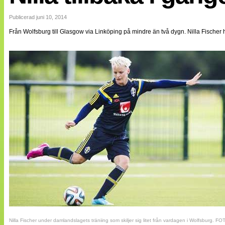
Internationellt
Bildreportage
Publicerad juni 10, 2014
Arkiv
Från Wolfsburg till Glasgow via Linköping på mindre än två dygn. Nilla Fischer ha
Bloggar
Lagen
Webb-TV
Cuper
Medlemsbilder
Till klubbkassan
NÄTverket
Split vision
Om oss
Annonsera
Statistik
Tipsa Damfotboll
Kontakt
Nilla Fischer under damlandslagets träniing som skiljer sig litet från vardagen i Wolfsburg. FO