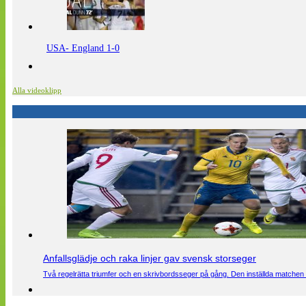
USA- England 1-0
Alla videoklipp
Anfallsglädje och raka linjer gav svensk storseger
Två regelrätta triumfer och en skrivbordsseger på gång. Den inställda matchen 