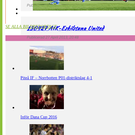
Publicerad 27 April 2013, 20:54
130427 AIK-Eskilstuna United
SE ALLA BILDREPORTAGE
Publicerad 27 April 2013, 20:48
Piteå IF – Norrbotten P01-distriktslag 4-1
Inför Dana Cup 2016