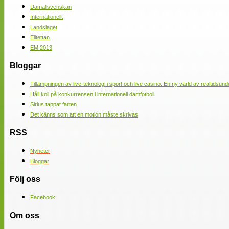
Damallsvenskan
Internationellt
Landslaget
Elitettan
EM 2013
Bloggar
Tillämpningen av live-teknologi i sport och live casino: En ny värld av realtidsund
Håll koll på konkurrensen i internationell damfotboll
Sirius tappat farten
Det känns som att en motion måste skrivas
RSS
Nyheter
Bloggar
Följ oss
Facebook
Om oss