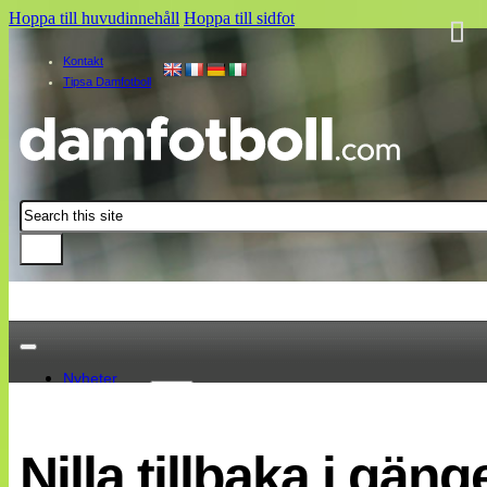
Hoppa till huvudinnehåll
Hoppa till sidfot
Kontakt
Tipsa Damfotboll
Sök
Nyheter
Damallsvenskan
Elitettan
Nilla tillbaka i gä
Landslaget
EM 2013