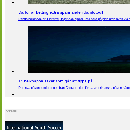
Därför är betting extra spännande i damfotboll
Damfotbollen växer. Fler tittar, följer och spelar. Inte bara på plan utan även 
14 helknäppa saker som går att tippa på
Den nya påven, underdogen från Chicago, den första amerikanska påven någons
ANNONS