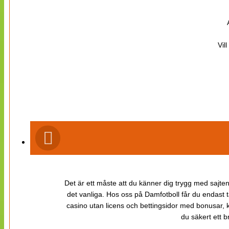
Vil
Det är ett måste att du känner dig trygg med sajten 
det vanliga. Hos oss på Damfotboll får du endast t
casino utan licens och bettingsidor med bonusar, ka
du säkert ett b