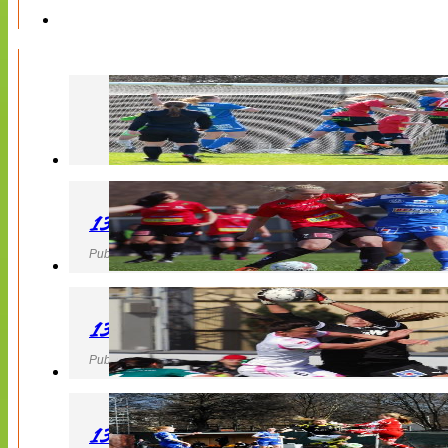
130427 LB 07 – QBIK
Publicerad 27 April 2013, 22:40
130427 IF Limhamn Bunkeflo – QBIK
Publicerad 27 April 2013, 21:10
130427 LdB FC Malmö – Mallbackens IF