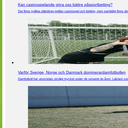
Kan casinospelande göra oss bättre påsportbetting?
Det finns tydliga släktdrag mellan casinospel och betting, men samtidigt finns
Varför Sverige, Norge och Danmark dominerardamfotbollen
Damfotboll har utvecklats otroligt mycket under de senaste tio åren. Läktare som