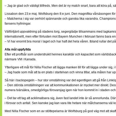
– Jag är glad och väldigt tillfreds. Men det är ny match snart, bara att köra på, s
Lissabon den 23:e maj. Wolfsburg den 8:e juni. Den magnifika vårsäsongen för
– Matcherna i sig var oerhört spännande och ganska lika varandra. Champions 
fansens hyllningar.
Välförtjänt uppvaktning på stadens torg, segerglädje tillsammans med lagkamrat
internationellt, men efter förlusten mot Bayern Munchen i februari fanns bara en 
– Vi har enormt bra moral i laget och har haft det hela våren. Ibland rullar det
Alla mål uppfyllda
Efter ett proffsår som understrukit hennes karaktär och kapacitet som världsback
närmare VM i Kanada.
Ytterligare ett mål för Nilla Fischer att lägga manken till för att lägga under si
– Jag hade som mål att ta en plats i startelvan och vinna titlar, alla målen har upp
Så här i backspegeln – hur stor omställning var det egentligen att gå från Linköp
– Den största omställningen var att kommunikationen är mycket mer direkt. Dessuto
numera tvärsäkra, omedgörliga försvarsjag igen när hon kommit in i staden och 
– Det tar ett tag att acklimatisera sig, även fast landet inte är så annorlunda. 
i försvar och anfall. Sen kanske jag kan vara lite hetare när målchanserna väl 
Med Nilla Fischer som en av stöttepelarna är Wolfsburg på god väg mot att skaf