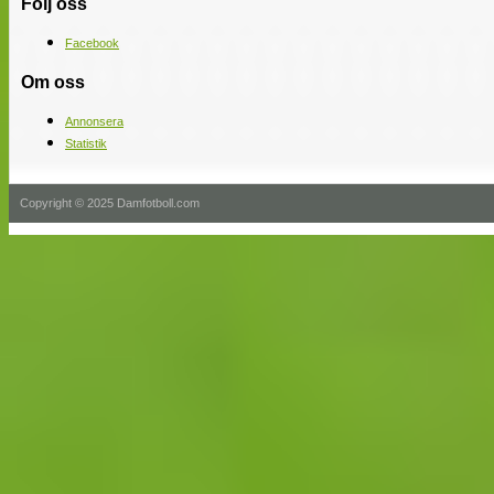
Följ oss
Facebook
Om oss
Annonsera
Statistik
Copyright © 2025 Damfotboll.com