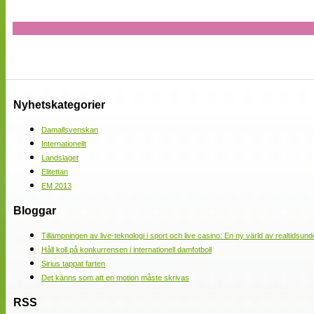
Nyhetskategorier
Damallsvenskan
Internationellt
Landslaget
Elitettan
EM 2013
Bloggar
Tillämpningen av live-teknologi i sport och live casino: En ny värld av realtidsund
Håll koll på konkurrensen i internationell damfotboll
Sirius tappat farten
Det känns som att en motion måste skrivas
RSS