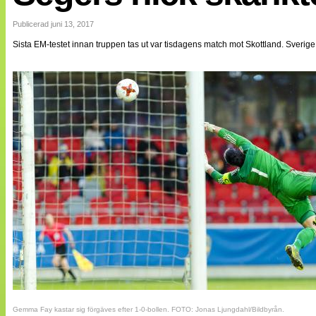
Internationellt
Bildreportage
Publicerad juni 13, 2017
Arkiv
Sista EM-testet innan truppen tas ut var tisdagens match mot Skottland. Sver
Bloggar
Lagen
Webb-TV
Cuper
Medlemsbilder
Till klubbkassan
NÄTverket
Split vision
Om oss
Annonsera
Statistik
Tipsa Damfotboll
Kontakt
Gemma Fay kastar sig förgäves efter 1-0-bollen. FOTO: Jonas Ljungdahl/Bildbyrån.