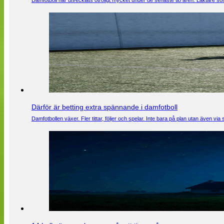
Damfotboll har utvecklats otroligt mycket under de senaste tio åren. Läktare som
Därför är betting extra spännande i damfotboll
Damfotbollen växer. Fler tittar, följer och spelar. Inte bara på plan utan även 