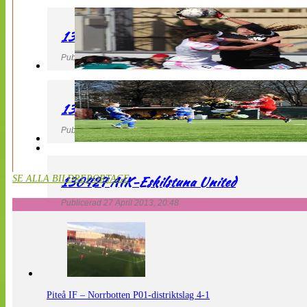
130427 IF Limhamn Bunkeflo – QBIK
Publicerad 27 April 2013, 21:10
130427 LdB FC Malmö – Mallbackens IF
Publicerad 27 April 2013, 20:54
130427 AIK-Eskilstuna United
SE ALLA BILDREPORTAGE
Publicerad 27 April 2013, 20:48
Piteå IF – Norrbotten P01-distriktslag 4-1