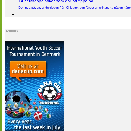
14 helknäppa saker som går att tippa på
Den nya påven, underdogen från Chicago, den första amerikanska påven någons
ANNONS