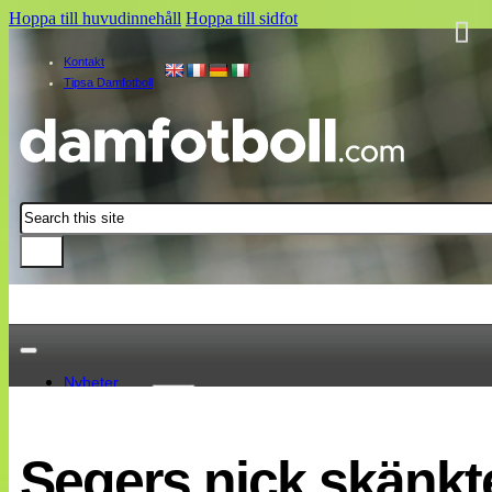
Hoppa till huvudinnehåll
Hoppa till sidfot
Kontakt
Tipsa Damfotboll
Sök
Nyheter
Damallsvenskan
Elitettan
Segers nick skänkt
Landslaget
EM 2013