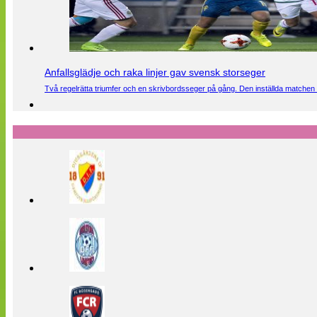
Anfallsglädje och raka linjer gav svensk storseger
Två regelrätta triumfer och en skrivbordsseger på gång. Den inställda matchen 