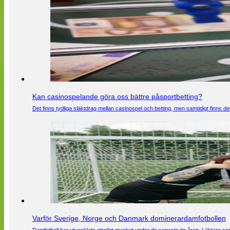
Kan casinospelande göra oss bättre påsportbetting?
Det finns tydliga släktdrag mellan casinospel och betting, men samtidigt finns
Varför Sverige, Norge och Danmark dominerardamfotbollen