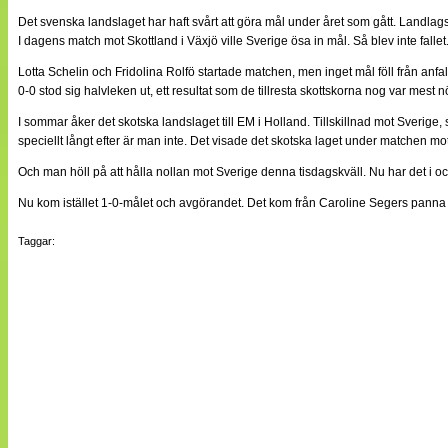
Det svenska landslaget har haft svårt att göra mål under året som gått. Landla
I dagens match mot Skottland i Växjö ville Sverige ösa in mål. Så blev inte fallet
Lotta Schelin och Fridolina Rolfö startade matchen, men inget mål föll från an
0-0 stod sig halvleken ut, ett resultat som de tillresta skottskorna nog var mest 
I sommar åker det skotska landslaget till EM i Holland. Tillskillnad mot Sverig
speciellt långt efter är man inte. Det visade det skotska laget under matchen mo
Och man höll på att hålla nollan mot Sverige denna tisdagskväll. Nu har det i och 
Nu kom istället 1-0-målet och avgörandet. Det kom från Caroline Segers panna i d
Taggar: