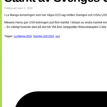
Internationellt
Bildreportage
Publicerad mars 2, 2016
Arkiv
I La Manga-turneringen som har några D23-lag möttes Sveriges och USAs U20
Bloggar
Lagen
Mikaela Harvy gav USA ledningen just före halvtid. I början av andra halvlek k
Webb-TV
– En väldigt lovande start på det här VM-året, betygsätter förbundskapten Calle 
Cuper
Medlemsbilder
Taggar:
La Manga 2016
,
Sverige U20 2016
,
usa
Till klubbkassan
NÄTverket
Split vision
Om oss
Annonsera
Statistik
Tipsa Damfotboll
Kontakt