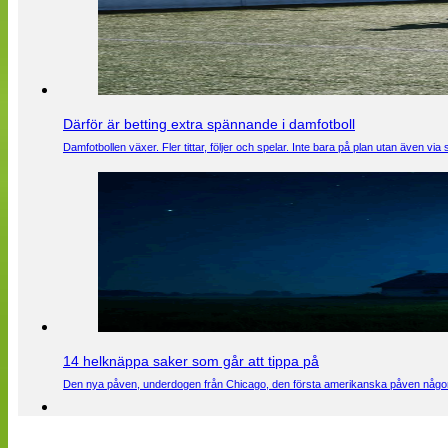
Därför är betting extra spännande i damfotboll
Damfotbollen växer. Fler tittar, följer och spelar. Inte bara på plan utan även 
14 helknäppa saker som går att tippa på
Den nya påven, underdogen från Chicago, den första amerikanska påven någons