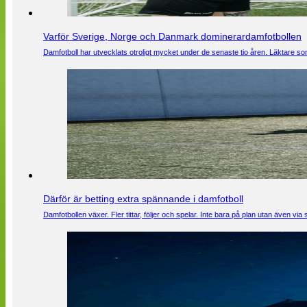
Varför Sverige, Norge och Danmark dominerardamfotbollen
Damfotboll har utvecklats otroligt mycket under de senaste tio åren. Läktare som
Därför är betting extra spännande i damfotboll
Damfotbollen växer. Fler tittar, följer och spelar. Inte bara på plan utan även 