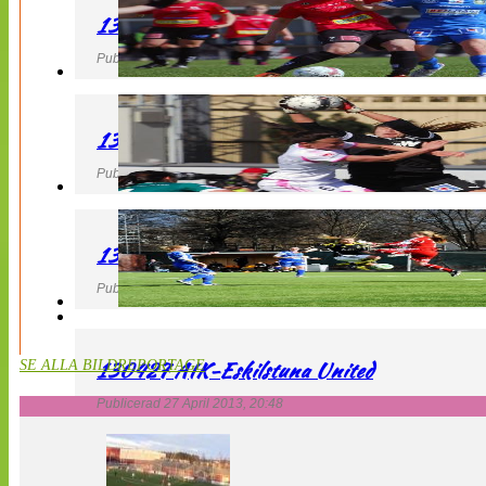
130427 LB 07 – QBIK
Publicerad 27 April 2013, 22:40
130427 IF Limhamn Bunkeflo – QBIK
Publicerad 27 April 2013, 21:10
130427 LdB FC Malmö – Mallbackens IF
Publicerad 27 April 2013, 20:54
130427 AIK-Eskilstuna United
SE ALLA BILDREPORTAGE
Publicerad 27 April 2013, 20:48