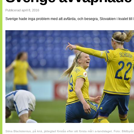
Internationellt
Bildreportage
Publicerad april 8, 2016
Arkiv
Sverige hade inga problem med att avfärda, och besegra, Slovakien i kvalet ti
Bloggar
Lagen
Webb-TV
Cuper
Medlemsbilder
Till klubbkassan
NÄTverket
Split vision
Om oss
Annonsera
Statistik
Tipsa Damfotboll
Kontakt
Stina Blackstenius, på knä, jätteglad förstås efter sitt första mål i a-landslaget. Foto: Bildbyrå