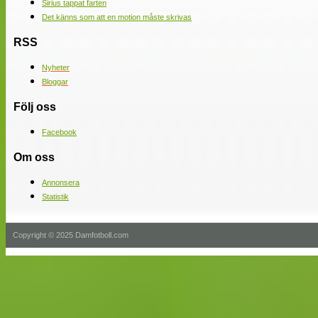
Sirius tappat farten
Det känns som att en motion måste skrivas
RSS
Nyheter
Bloggar
Följ oss
Facebook
Om oss
Annonsera
Statistik
Copyright © 2025 Damfotboll.com