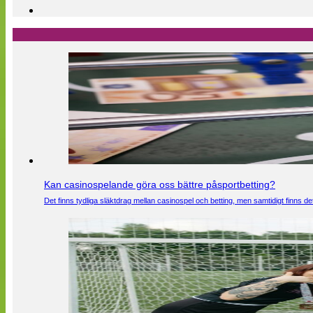
Kan casinospelande göra oss bättre påsportbetting?
Det finns tydliga släktdrag mellan casinospel och betting, men samtidigt finns