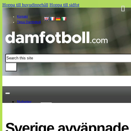
Hoppa till huvudinnehåll
Hoppa till sidfot
Kontakt
Tipsa Damfotboll
Sök
Nyheter
Damallsvenskan
Elitettan
Sverige avväpnade 
Landslaget
EM 2013