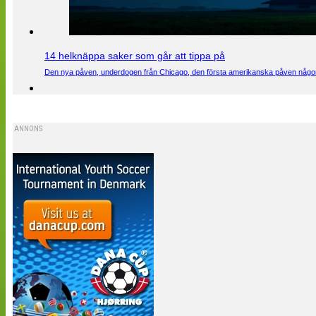
14 helknäppa saker som går att tippa på
Den nya påven, underdogen från Chicago, den första amerikanska påven någons
ANNONS