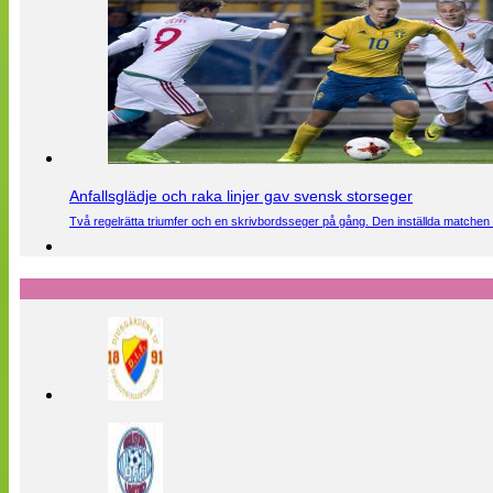
Anfallsglädje och raka linjer gav svensk storseger
Två regelrätta triumfer och en skrivbordsseger på gång. Den inställda matchen 