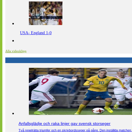
USA- England 1-0
Alla videoklipp
Anfallsglädje och raka linjer gav svensk storseger
Två regelrätta triumfer och en skrivbordsseger på gång. Den inställda matchen 