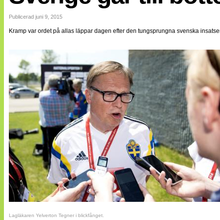
Internationellt
Bildreportage
Publicerad juni 9, 2015
Arkiv
Kramp var ordet på allas läppar dagen efter den tungsprungna svenska insatse
Bloggar
Lagen
Webb-TV
Cuper
Medlemsbilder
Till klubbkassan
NÄTverket
Split vision
Om oss
Annonsera
Statistik
Tipsa Damfotboll
Kontakt
Lagläkaren Yelverton Tegner i blickfånget.