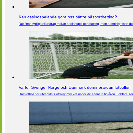
Kan casinospelande göra oss bättre påsportbetting?
Det finns tydliga släktdrag mellan casinospel och betting, men samtidigt finns
Varför Sverige, Norge och Danmark dominerardamfotbollen
Damfotboll har utvecklats otroligt mycket under de senaste tio åren. Läktare som