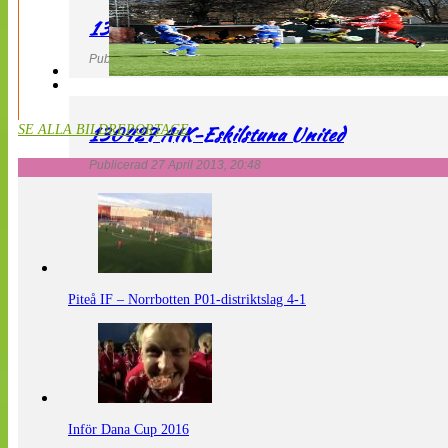
130427 LdB FC Malmö – Mallbackens IF
Publicerad 27 April 2013, 20:54
130427 AIK-Eskilstuna United
SE ALLA BILDREPORTAGE
Publicerad 27 April 2013, 20:48
Piteå IF – Norrbotten P01-distriktslag 4-1
Inför Dana Cup 2016