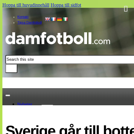
Hoppa till huvudinnehåll
Hoppa till sidfot
Kontakt
Tipsa Damfotboll
Sök
Nyheter
Damallsvenskan
Elitettan
Sverige går till bo
Landslaget
EM 2013