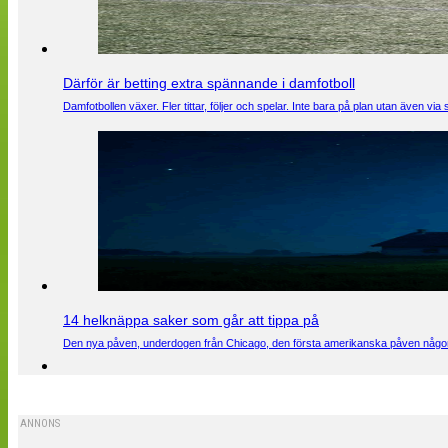
Därför är betting extra spännande i damfotboll
Damfotbollen växer. Fler tittar, följer och spelar. Inte bara på plan utan även 
14 helknäppa saker som går att tippa på
Den nya påven, underdogen från Chicago, den första amerikanska påven någons
ANNONS