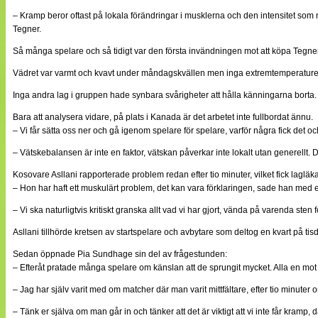
– Kramp beror oftast på lokala förändringar i musklerna och den intensitet som mu
Tegner.
Så många spelare och så tidigt var den första invändningen mot att köpa Tegner
Vädret var varmt och kvavt under måndagskvällen men inga extremtemperature
Inga andra lag i gruppen hade synbara svårigheter att hålla känningarna borta.
Bara att analysera vidare, på plats i Kanada är det arbetet inte fullbordat ännu.
– Vi får sätta oss ner och gå igenom spelare för spelare, varför några fick det 
– Vätskebalansen är inte en faktor, vätskan påverkar inte lokalt utan generellt.
Kosovare Asllani rapporterade problem redan efter tio minuter, vilket fick lagl
– Hon har haft ett muskulärt problem, det kan vara förklaringen, sade han med et
– Vi ska naturligtvis kritiskt granska allt vad vi har gjort, vända på varenda sten 
Asllani tillhörde kretsen av startspelare och avbytare som deltog en kvart på t
Sedan öppnade Pia Sundhage sin del av frågestunden:
– Efteråt pratade många spelare om känslan att de sprungit mycket. Alla en mot e
– Jag har själv varit med om matcher där man varit mittfältare, efter tio minut
– Tänk er själva om man går in och tänker att det är viktigt att vi inte får kram