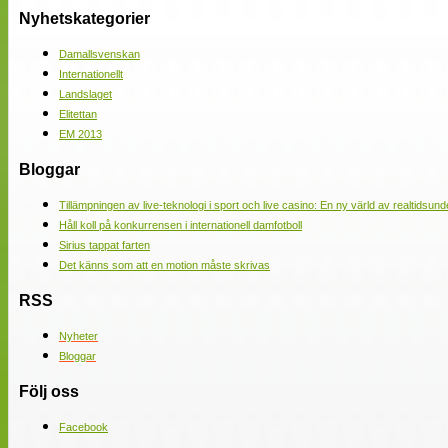
Nyhetskategorier
Damallsvenskan
Internationellt
Landslaget
Elitettan
EM 2013
Bloggar
Tillämpningen av live-teknologi i sport och live casino: En ny värld av realtidsund
Håll koll på konkurrensen i internationell damfotboll
Sirius tappat farten
Det känns som att en motion måste skrivas
RSS
Nyheter
Bloggar
Följ oss
Facebook