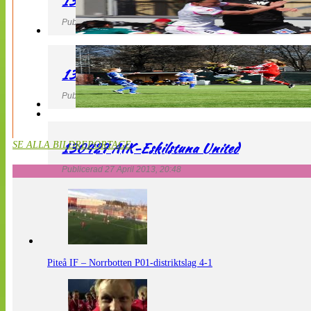
130427 IF Limhamn Bunkeflo – QBIK
Publicerad 27 April 2013, 21:10
130427 LdB FC Malmö – Mallbackens IF
Publicerad 27 April 2013, 20:54
130427 AIK-Eskilstuna United
SE ALLA BILDREPORTAGE
Publicerad 27 April 2013, 20:48
Piteå IF – Norrbotten P01-distriktslag 4-1