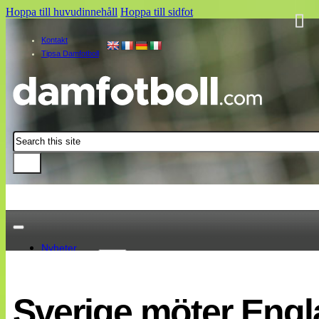
Hoppa till huvudinnehåll
Hoppa till sidfot
Kontakt
Tipsa Damfotboll
Sök
Nyheter
Damallsvenskan
Elitettan
Sverige möter Engl
Landslaget
EM 2013