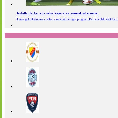
Anfallsglädje och raka linjer gav svensk storseger
Två regelrätta triumfer och en skrivbordsseger på gång. Den inställda matchen 