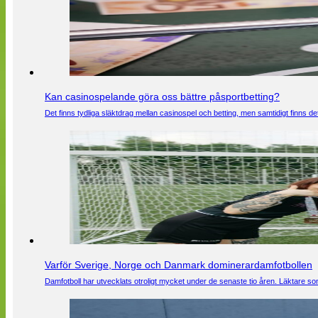
Kan casinospelande göra oss bättre påsportbetting?
Det finns tydliga släktdrag mellan casinospel och betting, men samtidigt finns
Varför Sverige, Norge och Danmark dominerardamfotbollen
Damfotboll har utvecklats otroligt mycket under de senaste tio åren. Läktare som