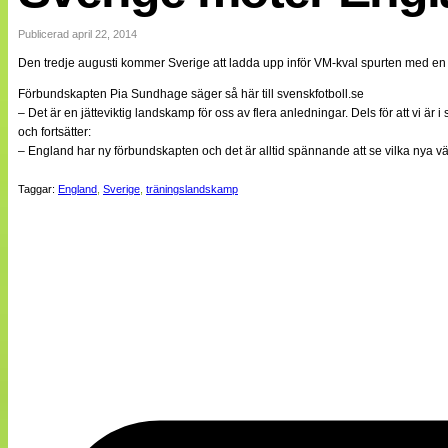
Internationellt
Bildreportage
Publicerad april 22, 2014
Arkiv
Den tredje augusti kommer Sverige att ladda upp inför VM-kval spurten med e
Bloggar
Lagen
Förbundskapten Pia Sundhage säger så här till svenskfotboll.se
Webb-TV
– Det är en jätteviktig landskamp för oss av flera anledningar. Dels för att vi
Cuper
och fortsätter:
Medlemsbilder
– England har ny förbundskapten och det är alltid spännande att se vilka nya vä
Till klubbkassan
NÄTverket
Taggar:
England
,
Sverige
,
träningslandskamp
Split vision
Om oss
Annonsera
Statistik
Tipsa Damfotboll
Kontakt