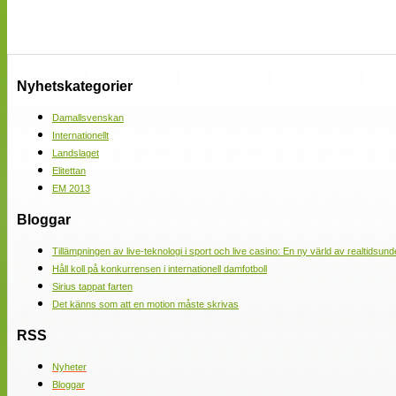
Nyhetskategorier
Damallsvenskan
Internationellt
Landslaget
Elitettan
EM 2013
Bloggar
Tillämpningen av live-teknologi i sport och live casino: En ny värld av realtidsund
Håll koll på konkurrensen i internationell damfotboll
Sirius tappat farten
Det känns som att en motion måste skrivas
RSS
Nyheter
Bloggar