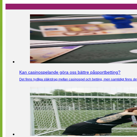
Kan casinospelande göra oss bättre påsportbetting?
Det finns tydliga släktdrag mellan casinospel och betting, men samtidigt finns