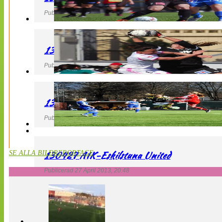
Publicerad 27 April 2013, 22:40
130427 IF Limhamn Bunkeflo – QBIK
Publicerad 27 April 2013, 21:10
130427 LdB FC Malmö – Mallbackens IF
Publicerad 27 April 2013, 20:54
130427 AIK-Eskilstuna United
SE ALLA BILDREPORTAGE
Publicerad 27 April 2013, 20:48