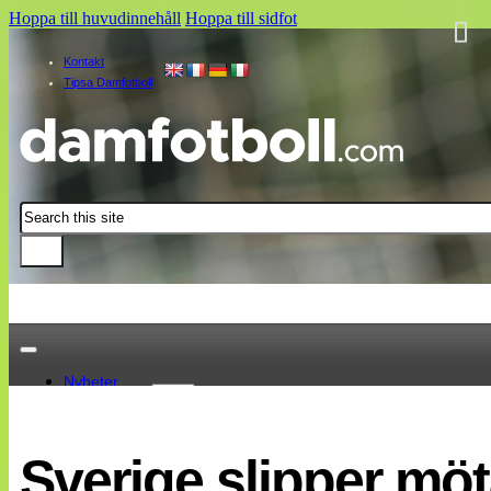
Hoppa till huvudinnehåll
Hoppa till sidfot
Kontakt
Tipsa Damfotboll
Sök
Nyheter
Damallsvenskan
Elitettan
Sverige slipper mö
Landslaget
EM 2013