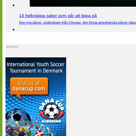
14 helknäppa saker som går att tippa på
Den nya påven, underdogen från Chicago, den första amerikanska påven någons
ANNONS