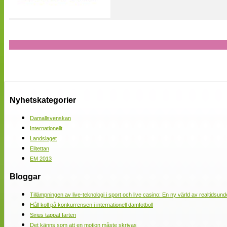
Nyhetskategorier
Damallsvenskan
Internationellt
Landslaget
Elitettan
EM 2013
Bloggar
Tillämpningen av live-teknologi i sport och live casino: En ny värld av realtidsund
Håll koll på konkurrensen i internationell damfotboll
Sirius tappat farten
Det känns som att en motion måste skrivas