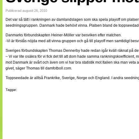
Internationellt
Bildreportage
Publicerad augusti 26, 2010
Arkiv
Det var så tätt i rankningen av damlandslagen som ska spela playoff om platsern
Bloggar
seedningsgruppen. Danmark hade behövt vinna. Platsen bland de toppseedade g
Lagen
Webb-TV
Danmarks förbundskapten Heiner-Möller var besviken efter matchen.
Cuper
-Vi är förstås nöjda med att vinna gruppen och gå till playoff men samtidigt bes
Medlemsbilder
Till klubbkassan
Sveriges förbundskapten Thomas Dennerby hade redan igår kväll räknat på det 
NÄTverket
– Vi var lite osäkra för vi fick det till att dom hade samma rankningskoefficient,
Split vision
mot Danmark är svårt och även om vi har bra statistik mot Italien ska man veta att
Om oss
givet, säger Thomas till damfotboll.com.
Annonsera
Toppseedade är alltså Frankrike, Sverige, Norge och England. I andra seednin
Statistik
Tipsa Damfotboll
Taggar:
Kontakt