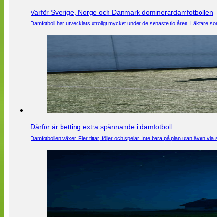
Varför Sverige, Norge och Danmark dominerardamfotbollen
Damfotboll har utvecklats otroligt mycket under de senaste tio åren. Läktare som
Därför är betting extra spännande i damfotboll
Damfotbollen växer. Fler tittar, följer och spelar. Inte bara på plan utan även 