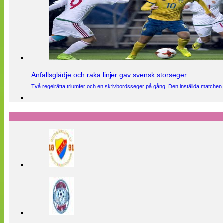
Anfallsglädje och raka linjer gav svensk storseger
Två regelrätta triumfer och en skrivbordsseger på gång. Den inställda matchen 