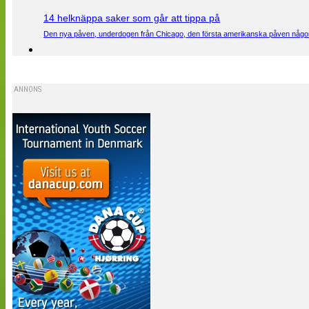
14 helknäppa saker som går att tippa på
Den nya påven, underdogen från Chicago, den första amerikanska påven någons
ANNONS