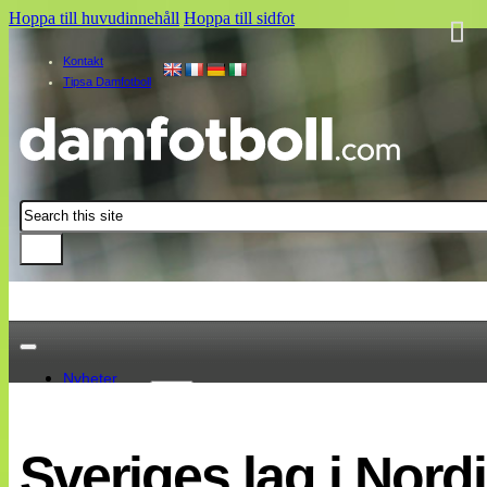
Hoppa till huvudinnehåll
Hoppa till sidfot
Kontakt
Tipsa Damfotboll
Sök
Nyheter
Damallsvenskan
Elitettan
Sveriges lag i Nordi
Landslaget
EM 2013