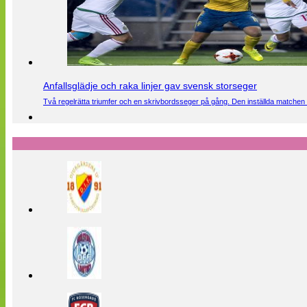
Anfallsglädje och raka linjer gav svensk storseger
Två regelrätta triumfer och en skrivbordsseger på gång. Den inställda matchen 