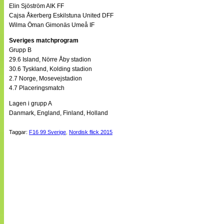
Elin Sjöström AIK FF
Cajsa Åkerberg Eskilstuna United DFF
Wilma Öman Gimonäs Umeå IF
Sveriges matchprogram
Grupp B
29.6 Island, Nörre Åby stadion
30.6 Tyskland, Kolding stadion
2.7 Norge, Mosevejstadion
4.7 Placeringsmatch
Lagen i grupp A
Danmark, England, Finland, Holland
Taggar:
F16 99 Sverige
,
Nordisk flick 2015