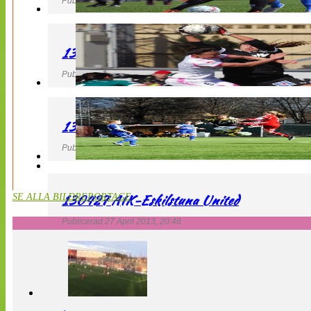
Publicerad 27 April 2013, 22:40
130427 IF Limhamn Bunkeflo – QBIK
Publicerad 27 April 2013, 21:10
130427 LdB FC Malmö – Mallbackens IF
Publicerad 27 April 2013, 20:54
130427 AIK-Eskilstuna United
SE ALLA BILDREPORTAGE
Publicerad 27 April 2013, 20:48