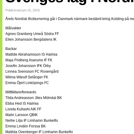
Internationellt
Bildreportage
Publicerad juni 15, 2015
Arkiv
Årets Nordisk flickturnering går i Danmark närmare bestämt kring Kolding på me
Bloggar
Lagen
Målvakter
Webb-TV
Agnes Granberg Umeå Södra FF
Cuper
Ellen Johansson Bergdalens IK
Medlemsbilder
Till klubbkassan
Backar
NÄTverket
Matilde Abrahamsson IS Halmia
Split vision
Maja Fridberg Asarums IF FK
Om oss
Josefin Johansson IFK Örby
Linnea Svensson FC Rosengård
Annonsera
Wilma Wärulf Selånger FK
Statistik
Emma Öjert Linköpings FC
Tipsa Damfotboll
Kontakt
Mittfältare/forwards
Tilda Andreasson Jitex Mölndal BK
Ebba Hed IS Halmia
Loreta Kullashi AIK FF
Malin Larsson QBIK
Nellie Lilja IF Limhamn Bunkeflo
Emma Lindén Forssa BK
Matilda Ovenberger IF Limhamn Bunkeflo