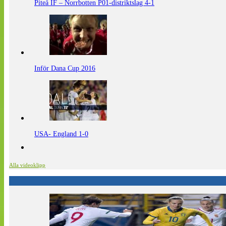
Piteå IF – Norrbotten P01-distriktslag 4-1
Inför Dana Cup 2016
USA- England 1-0
Alla videoklipp