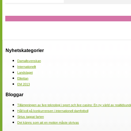
Nyhetskategorier
Damallsvenskan
Internationellt
Landslaget
Elitettan
EM 2013
Bloggar
Tillämpningen av live-teknologi i sport och live casino: En ny värld av realtidsund
Håll koll på konkurrensen i internationell damfotboll
Sirius tappat farten
Det känns som att en motion måste skrivas