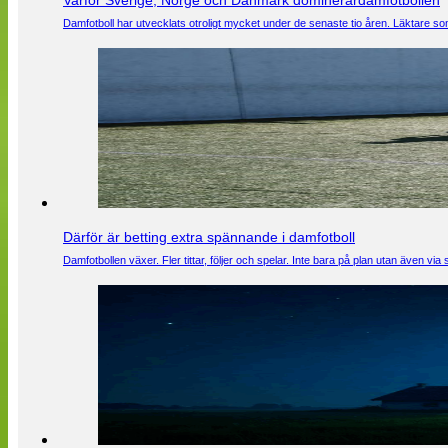
Varför Sverige, Norge och Danmark dominerardamfotbollen
Damfotboll har utvecklats otroligt mycket under de senaste tio åren. Läktare som
Därför är betting extra spännande i damfotboll
Damfotbollen växer. Fler tittar, följer och spelar. Inte bara på plan utan även 