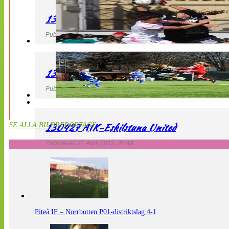
130427 IF Limhamn Bunkeflo – QBIK
Publicerad 27 April 2013, 21:10
130427 LdB FC Malmö – Mallbackens IF
Publicerad 27 April 2013, 20:54
130427 AIK-Eskilstuna United
SE ALLA BILDREPORTAGE
Publicerad 27 April 2013, 20:48
Piteå IF – Norrbotten P01-distriktslag 4-1