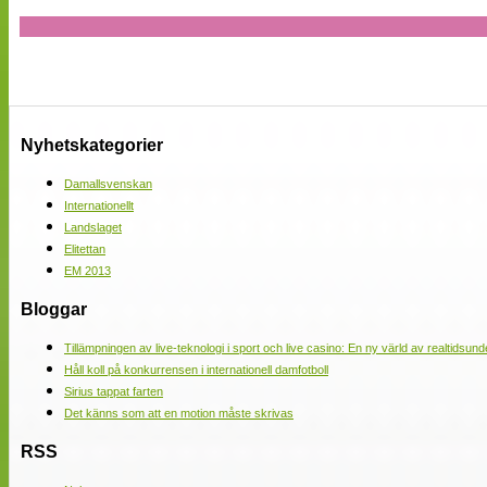
Nyhetskategorier
Damallsvenskan
Internationellt
Landslaget
Elitettan
EM 2013
Bloggar
Tillämpningen av live-teknologi i sport och live casino: En ny värld av realtidsund
Håll koll på konkurrensen i internationell damfotboll
Sirius tappat farten
Det känns som att en motion måste skrivas
RSS