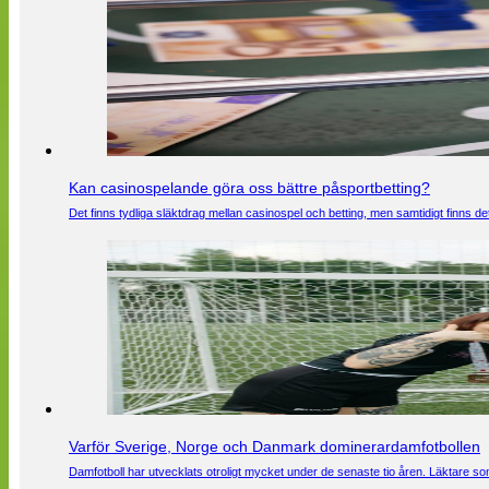
Kan casinospelande göra oss bättre påsportbetting?
Det finns tydliga släktdrag mellan casinospel och betting, men samtidigt finns
Varför Sverige, Norge och Danmark dominerardamfotbollen
Damfotboll har utvecklats otroligt mycket under de senaste tio åren. Läktare som