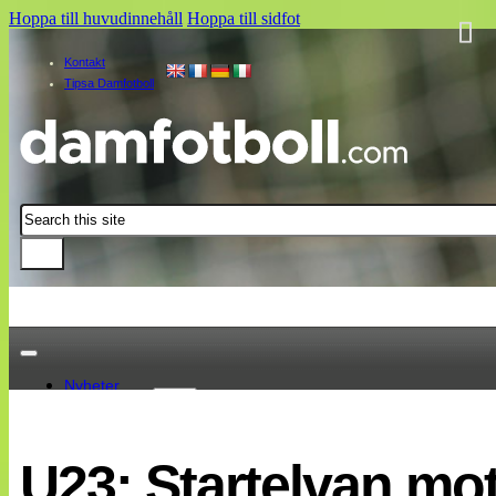
Hoppa till huvudinnehåll
Hoppa till sidfot
Kontakt
Tipsa Damfotboll
Sök
Nyheter
Damallsvenskan
Elitettan
U23: Startelvan mo
Landslaget
EM 2013