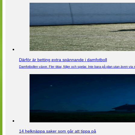
Därför är betting extra spännande i damfotboll
Damfotbollen växer. Fler tittar, följer och spelar. Inte bara på plan utan även 
14 helknäppa saker som går att tippa på