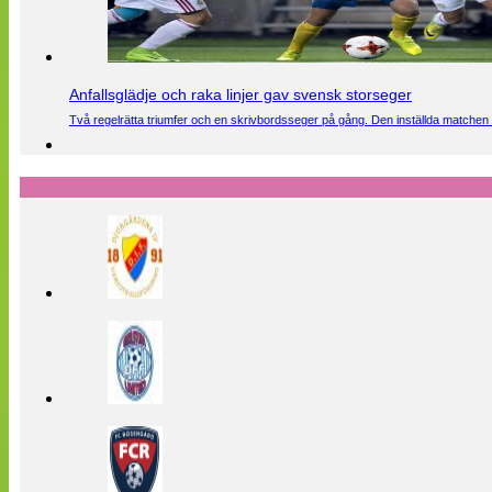
Anfallsglädje och raka linjer gav svensk storseger
Två regelrätta triumfer och en skrivbordsseger på gång. Den inställda matchen 