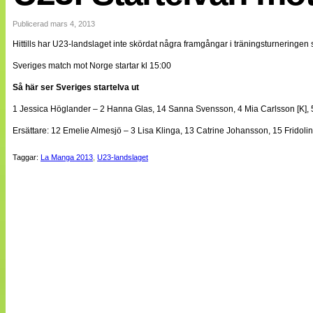
Internationellt
Bildreportage
Publicerad mars 4, 2013
Arkiv
Hittills har U23-landslaget inte skördat några framgångar i träningsturnering
Bloggar
Lagen
Sveriges match mot Norge startar kl 15:00
Webb-TV
Cuper
Så här ser Sveriges startelva ut
Medlemsbilder
1 Jessica Höglander – 2 Hanna Glas, 14 Sanna Svensson, 4 Mia Carlsson [K], 5
Till klubbkassan
NÄTverket
Ersättare: 12 Emelie Almesjö – 3 Lisa Klinga, 13 Catrine Johansson, 15 Fridolina
Split vision
Om oss
Taggar:
La Manga 2013
,
U23-landslaget
Annonsera
Statistik
Tipsa Damfotboll
Kontakt