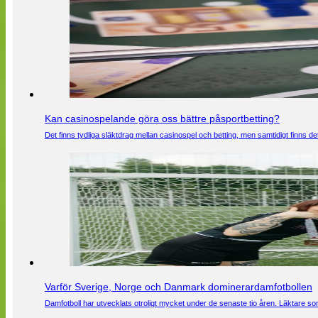
Kan casinospelande göra oss bättre påsportbetting?
Det finns tydliga släktdrag mellan casinospel och betting, men samtidigt finns
Varför Sverige, Norge och Danmark dominerardamfotbollen
Damfotboll har utvecklats otroligt mycket under de senaste tio åren. Läktare som