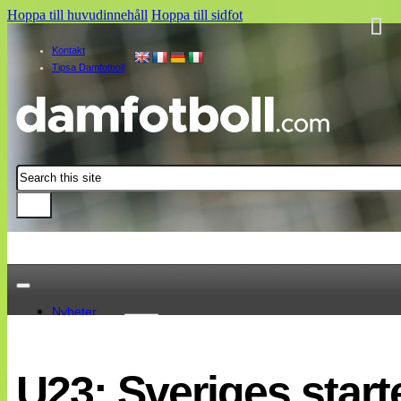
Hoppa till huvudinnehåll
Hoppa till sidfot
Kontakt
Tipsa Damfotboll
Sök
Nyheter
Damallsvenskan
Elitettan
U23: Sveriges star
Landslaget
EM 2013