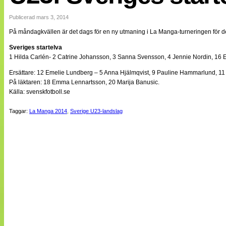
Internationellt
Bildreportage
Publicerad mars 3, 2014
Arkiv
På måndagkvällen är det dags för en ny utmaning i La Manga-turneringen för d
Bloggar
Lagen
Sveriges startelva
Webb-TV
1 Hilda Carlén- 2 Catrine Johansson, 3 Sanna Svensson, 4 Jennie Nordin, 16 E
Cuper
Medlemsbilder
Ersättare: 12 Emelie Lundberg – 5 Anna Hjälmqvist, 9 Pauline Hammarlund, 11 
Till klubbkassan
På läktaren: 18 Emma Lennartsson, 20 Marija Banusic.
NÄTverket
Källa: svenskfotboll.se
Split vision
Om oss
Taggar:
La Manga 2014
,
Sverige U23-landslag
Annonsera
Statistik
Tipsa Damfotboll
Kontakt