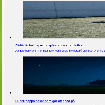
Därför är betting extra spännande i damfotboll
Damfotbollen växer. Fler tittar, följer och spelar. Inte bara på plan utan även 
14 helknäppa saker som går att tippa på