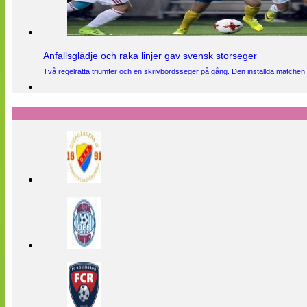
Anfallsglädje och raka linjer gav svensk storseger
Två regelrätta triumfer och en skrivbordsseger på gång. Den inställda matchen 