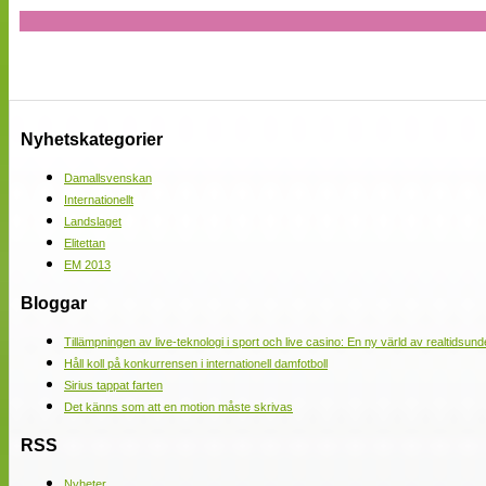
Nyhetskategorier
Damallsvenskan
Internationellt
Landslaget
Elitettan
EM 2013
Bloggar
Tillämpningen av live-teknologi i sport och live casino: En ny värld av realtidsund
Håll koll på konkurrensen i internationell damfotboll
Sirius tappat farten
Det känns som att en motion måste skrivas
RSS
Nyheter