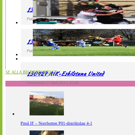
130427 IF Limhamn Bunkeflo – QBIK
Publicerad 27 April 2013, 21:10
130427 LdB FC Malmö – Mallbackens IF
Publicerad 27 April 2013, 20:54
130427 AIK-Eskilstuna United
SE ALLA BILDREPORTAGE
Publicerad 27 April 2013, 20:48
Piteå IF – Norrbotten P01-distriktslag 4-1