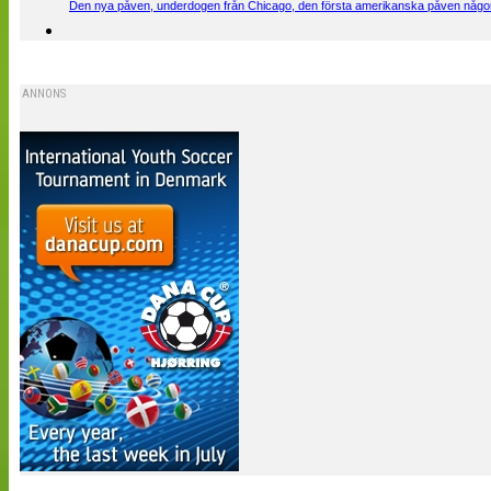
Den nya påven, underdogen från Chicago, den första amerikanska påven någons
ANNONS