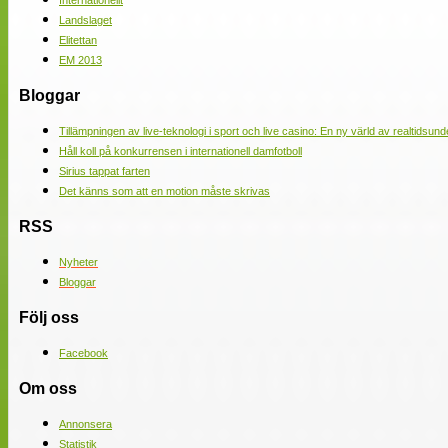
Internationellt
Landslaget
Elitettan
EM 2013
Bloggar
Tillämpningen av live-teknologi i sport och live casino: En ny värld av realtidsund
Håll koll på konkurrensen i internationell damfotboll
Sirius tappat farten
Det känns som att en motion måste skrivas
RSS
Nyheter
Bloggar
Följ oss
Facebook
Om oss
Annonsera
Statistik