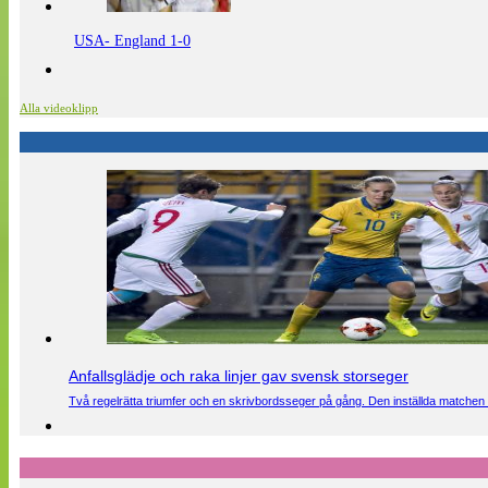
USA- England 1-0
Alla videoklipp
Anfallsglädje och raka linjer gav svensk storseger
Två regelrätta triumfer och en skrivbordsseger på gång. Den inställda matchen 