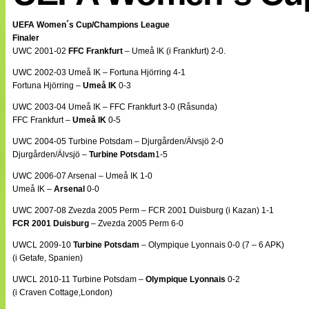
Internationellt
Bildreportage
UEFA Women´s Cup/Champions League
Arkiv
Finaler
Bloggar
UWC 2001-02
FFC Frankfurt
– Umeå IK (i Frankfurt) 2-0.
Lagen
Webb-TV
UWC 2002-03 Umeå IK – Fortuna Hjörring 4-1
Cuper
Fortuna Hjörring –
Umeå IK
0-3
Medlemsbilder
UWC 2003-04 Umeå IK – FFC Frankfurt 3-0 (Råsunda)
Till klubbkassan
FFC Frankfurt –
Umeå IK
0-5
NÄTverket
Split vision
UWC 2004-05 Turbine Potsdam – Djurgården/Älvsjö 2-0
Om oss
Djurgården/Älvsjö –
Turbine Potsdam
1-5
Annonsera
UWC 2006-07 Arsenal – Umeå IK 1-0
Statistik
Umeå IK –
Arsenal
0-0
Tipsa Damfotboll
UWC 2007-08 Zvezda 2005 Perm – FCR 2001 Duisburg (i Kazan) 1-1
Kontakt
FCR 2001 Duisburg
– Zvezda 2005 Perm 6-0
UWCL 2009-10
Turbine Potsdam
– Olympique Lyonnais 0-0 (7 – 6 APK)
(i Getafe, Spanien)
UWCL 2010-11 Turbine Potsdam –
Olympique Lyonnais
0-2
(i Craven Cottage,London)