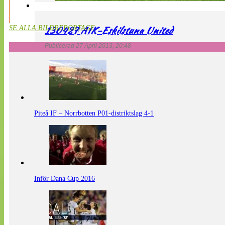
130427 AIK-Eskilstuna United
SE ALLA BILDREPORTAGE
Publicerad 27 April 2013, 20:48
Piteå IF – Norrbotten P01-distriktslag 4-1
Inför Dana Cup 2016