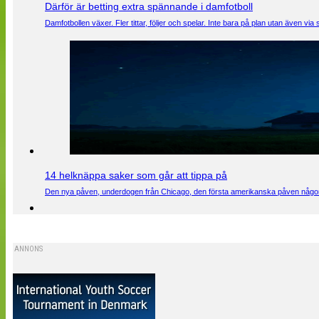
Därför är betting extra spännande i damfotboll
Damfotbollen växer. Fler tittar, följer och spelar. Inte bara på plan utan även 
14 helknäppa saker som går att tippa på
Den nya påven, underdogen från Chicago, den första amerikanska påven någons
ANNONS