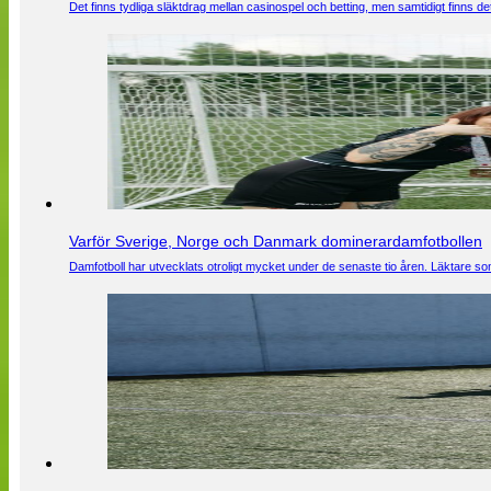
Det finns tydliga släktdrag mellan casinospel och betting, men samtidigt finns
Varför Sverige, Norge och Danmark dominerardamfotbollen
Damfotboll har utvecklats otroligt mycket under de senaste tio åren. Läktare som