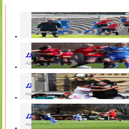
130427 LB 07 – QBIK
Publicerad 27 April 2013, 22:40
130427 IF Limhamn Bunkeflo – QBIK
Publicerad 27 April 2013, 21:10
130427 LdB FC Malmö – Mallbackens IF
Publicerad 27 April 2013, 20:54