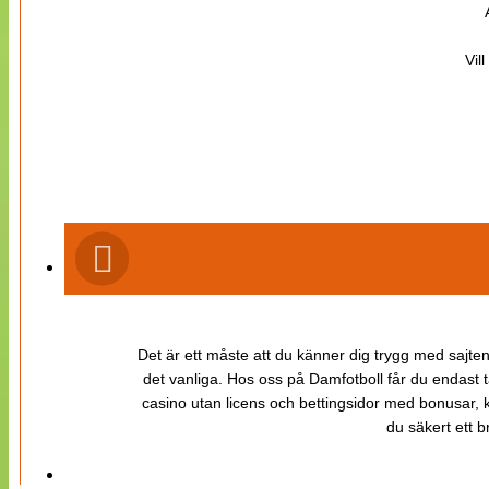
Vil
Det är ett måste att du känner dig trygg med sajten 
det vanliga. Hos oss på Damfotboll får du endast t
casino utan licens och bettingsidor med bonusar, ka
du säkert ett b