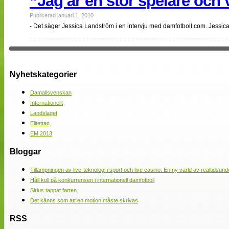
”Jag är en stor spelare och v
Publicerad januari 1, 2010
- Det säger Jessica Landström i en intervju med damfotboll.com. Jessica
Nyhetskategorier
Damallsvenskan
Internationellt
Landslaget
Elitettan
EM 2013
Bloggar
Tillämpningen av live-teknologi i sport och live casino: En ny värld av realtidsund
Håll koll på konkurrensen i internationell damfotboll
Sirius tappat farten
Det känns som att en motion måste skrivas
RSS