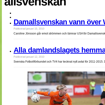
allsvenskan
EM 2013
Internationellt
Bildreportage
Arkiv
Damallsvenskan vann över
Bloggar
Lagen
Webb-TV
Publicerad januari 15, 2010
Cuper
Caroline Jönsson går emot strömmen och lämnar USA för Damallsvenska
Medlemsbilder
Till klubbkassan
NÄTverket
Alla damlandslagets hemma
Split vision
Om oss
Publicerad januari 12, 2010
Svenska Fotbollförbundet och TV4 har tecknat nytt avtal för 2011-201
Annonsera
Statistik
Tipsa Damfotboll
Kontakt