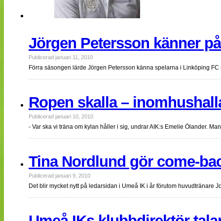
Jörgen Petersson känner på 
Publicerad januari 11, 2010
Förra säsongen lärde Jörgen Petersson känna spelarna i Linköping FC
Ropen skalla – inomhushallar
Publicerad januari 10, 2010
- Var ska vi träna om kylan håller i sig, undrar AIK:s Emelie Ölander. M
Tina Nordlund gör come-bac
Publicerad januari 9, 2010
Det blir mycket nytt på ledarsidan i Umeå IK i år förutom huvudtränar
Umeå IKs klubbdirektör talar