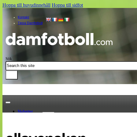
Hoppa till huvudinnehåll
Hoppa till sidfot
Kontakt
Tipsa Damfotboll
Sök
Nyheter
Damallsvenskan
Elitettan
Landslaget