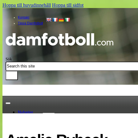
Hoppa till huvudinnehåll
Hoppa till sidfot
Kontakt
Tipsa Damfotboll
Sök
Nyheter
Damallsvenskan
Elitettan
Landslaget