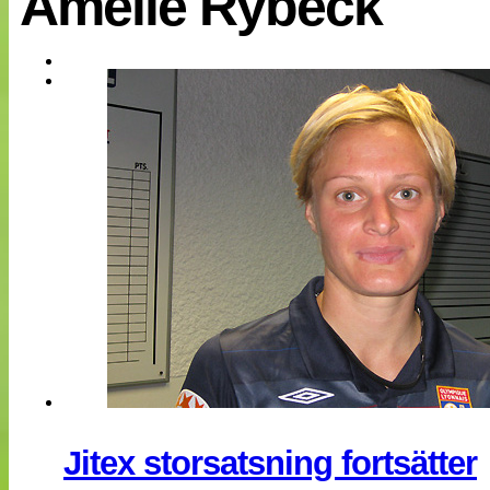
Amelie Rybeck
EM 2013
Internationellt
Bildreportage
Arkiv
Bloggar
Lagen
Webb-TV
Cuper
Medlemsbilder
Till klubbkassan
NÄTverket
Split vision
Om oss
Annonsera
Statistik
Tipsa Damfotboll
Kontakt
Jitex storsatsning fortsätter