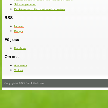
Sirius tappat farten
Det känns som att en motion måste skrivas
RSS
Nyheter
Bloggar
Följ oss
Facebook
Om oss
Annonsera
Statistik
Copyright © 2025 Damfotboll.com