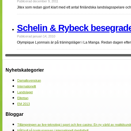
Publicerad december 9, 2011
Jitex som redan gjort klart med ett antal finländska landslagsspelare oc
Schelin & Rybeck besegrad
Publicerad januari 14, 2010
Olympique Lyonnais är på träningsläger i La Manga. Redan dagen efter
Nyhetskategorier
Damallsvenskan
Internationellt
Landslaget
Elitettan
EM 2013
Bloggar
Tillämpningen av live-teknologi i sport och live casino: En ny värld av realtidsund
Håll koll på konkurrensen i internationell damfotboll