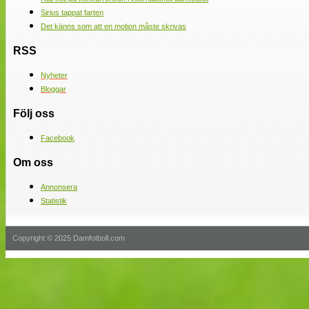
Sirius tappat farten
Det känns som att en motion måste skrivas
RSS
Nyheter
Bloggar
Följ oss
Facebook
Om oss
Annonsera
Statistik
Copyright © 2025 Damfotboll.com