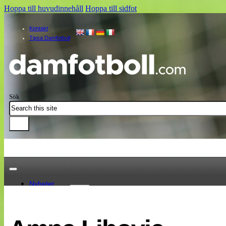
Hoppa till huvudinnehåll
Hoppa till sidfot
Kontakt
Tipsa Damfotboll
Sök
Nyheter
Damallsvenskan
Elitettan
Landslaget