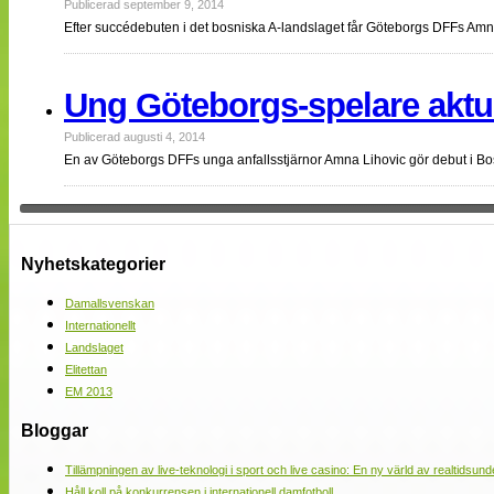
Publicerad september 9, 2014
Efter succédebuten i det bosniska A-landslaget får Göteborgs DFFs Am
Ung Göteborgs-spelare aktue
Publicerad augusti 4, 2014
En av Göteborgs DFFs unga anfallsstjärnor Amna Lihovic gör debut i 
Nyhetskategorier
Damallsvenskan
Internationellt
Landslaget
Elitettan
EM 2013
Bloggar
Tillämpningen av live-teknologi i sport och live casino: En ny värld av realtidsund
Håll koll på konkurrensen i internationell damfotboll