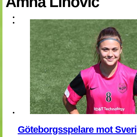
Amna Lihovic
EM 2013
Internationellt
Bildreportage
Arkiv
Bloggar
Lagen
Webb-TV
Cuper
Medlemsbilder
Till klubbkassan
NÄTverket
Split vision
Om oss
Annonsera
Statistik
Tipsa Damfotboll
Kontakt
Göteborgsspelare mot Sveri