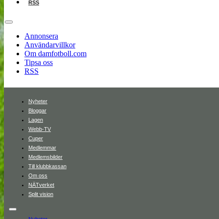
RSS
Annonsera
Användarvillkor
Om damfotboll.com
Tipsa oss
RSS
Nyheter
Bloggar
Lagen
Webb-TV
Cuper
Medlemmar
Medlemsbilder
Till klubbkassan
Om oss
NÄTverket
Split vision
Nyheter