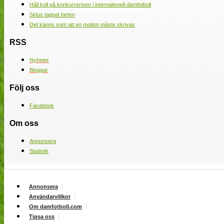
Håll koll på konkurrensen i internationell damfotboll
Sirius tappat farten
Det känns som att en motion måste skrivas
RSS
Nyheter
Bloggar
Följ oss
Facebook
Om oss
Annonsera
Statistik
Annonsera
Användarvillkor
Om damfotboll.com
Tipsa oss