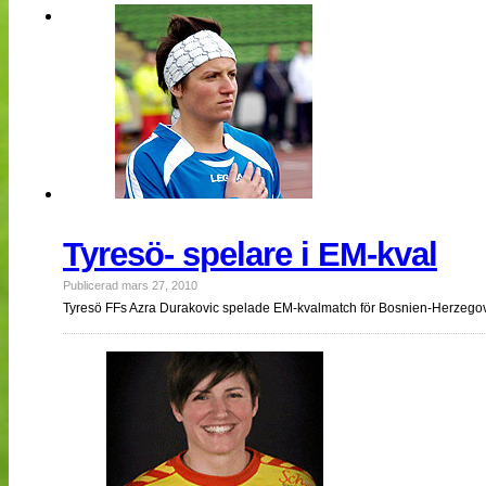
NÄTverket
Split vision
Nyheter
Bloggar
Lagen
Webb-TV
Cuper
Medlemmar
Medlemsbilder
Till klubbkassan
Tyresö- spelare i EM-kval
Om oss
NÄTverket
Publicerad mars 27, 2010
Split vision
Tyresö FFs Azra Durakovic spelade EM-kvalmatch för Bosnien-Herzego