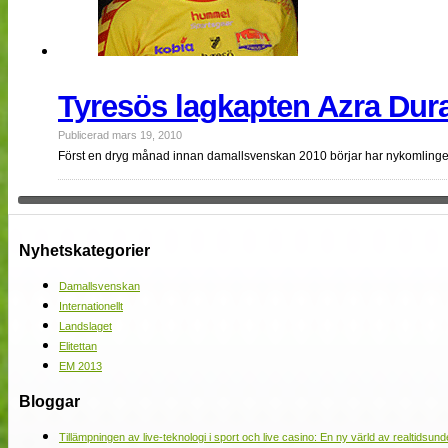
Tyresös lagkapten Azra Dur
Publicerad mars 19, 2010
Först en dryg månad innan damallsvenskan 2010 börjar har nykomlingen
Nyhetskategorier
Damallsvenskan
Internationellt
Landslaget
Elitettan
EM 2013
Bloggar
Tillämpningen av live-teknologi i sport och live casino: En ny värld av realtidsund