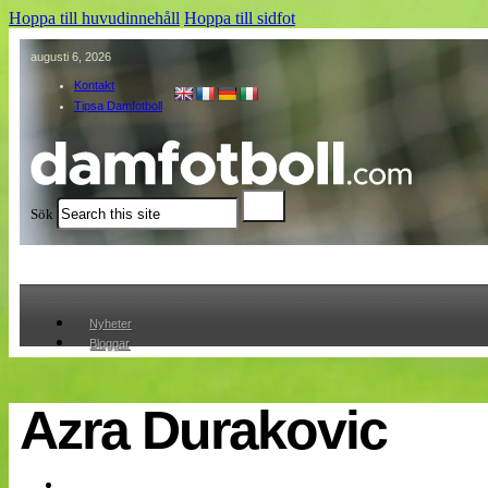
Hoppa till huvudinnehåll
Hoppa till sidfot
augusti 6, 2026
Kontakt
Tipsa Damfotboll
Sök
Nyheter
Bloggar
Lagen
Webb-TV
Cuper
Azra Durakovic
Medlemmar
Medlemsbilder
Till klubbkassan
Om oss