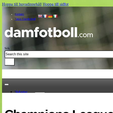
Hoppa till huvudinnehåll
Hoppa till sidfot
Kontakt
Tipsa Damfotboll
Sök
Nyheter
Damallsvenskan
Elitettan
Landslaget