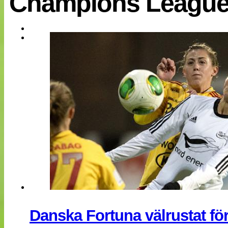
Champions League
EM 2013
Internationellt
Bildreportage
Arkiv
Bloggar
Lagen
Webb-TV
Cuper
Medlemsbilder
Till klubbkassan
NÄTverket
Split vision
Om oss
Annonsera
Statistik
Tipsa Damfotboll
Kontakt
Danska Fortuna välrustat f