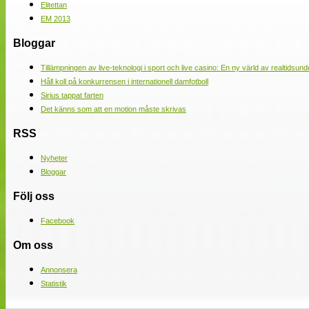
Elitettan
EM 2013
Bloggar
Tillämpningen av live-teknologi i sport och live casino: En ny värld av realtidsund
Håll koll på konkurrensen i internationell damfotboll
Sirius tappat farten
Det känns som att en motion måste skrivas
RSS
Nyheter
Bloggar
Följ oss
Facebook
Om oss
Annonsera
Statistik