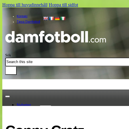
Hoppa till huvudinnehåll
Hoppa till sidfot
Kontakt
Tipsa Damfotboll
Sök
Nyheter
Damallsvenskan
Elitettan
Landslaget