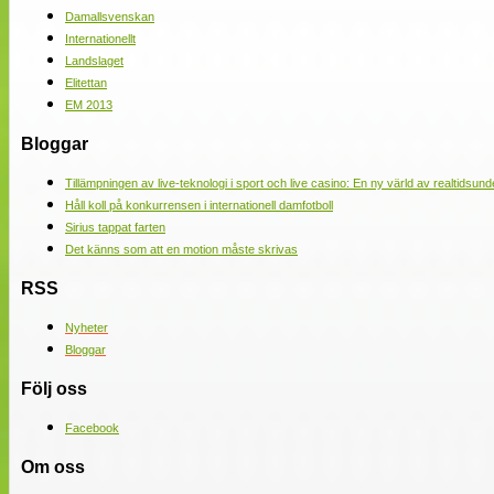
Damallsvenskan
Internationellt
Landslaget
Elitettan
EM 2013
Bloggar
Tillämpningen av live-teknologi i sport och live casino: En ny värld av realtidsund
Håll koll på konkurrensen i internationell damfotboll
Sirius tappat farten
Det känns som att en motion måste skrivas
RSS
Nyheter
Bloggar
Följ oss
Facebook
Om oss