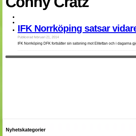
Conny Cratz
EM 2013
Internationellt
Bildreportage
Arkiv
IFK Norrköping satsar vidare
Bloggar
Lagen
Webb-TV
Publicerad februari 21, 2014
Cuper
IFK Norrköping DFK fortsätter sin satsning mot Elitettan och i dagarn
Medlemsbilder
Till klubbkassan
NÄTverket
Split vision
Om oss
Annonsera
Statistik
Tipsa Damfotboll
Kontakt
Nyhetskategorier