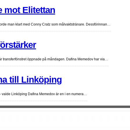
 mot Elitettan
a gjorde man klart med Conny Cratz som målvaktstränare. Dessförinnan…
örstärker
 när transferfönstret öppnade på måndagen. Dafina Memedov har via…
a till Linköping
g - valde Linköping Dafina Memedov är en i en numera…