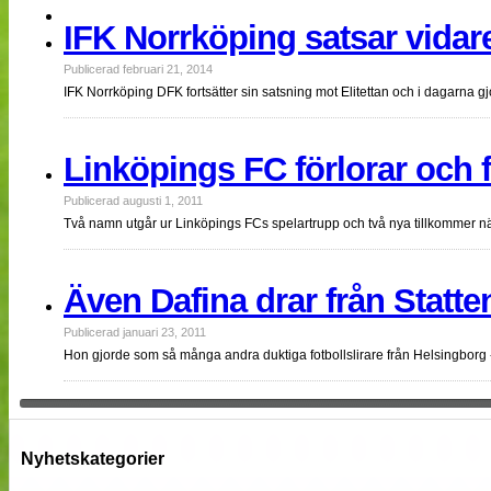
NÄTverket
IFK Norrköping satsar vidare
Split vision
Publicerad februari 21, 2014
IFK Norrköping DFK fortsätter sin satsning mot Elitettan och i dagarn
Nyheter
Bloggar
Lagen
Linköpings FC förlorar och f
Webb-TV
Cuper
Publicerad augusti 1, 2011
Medlemmar
Medlemsbilder
Två namn utgår ur Linköpings FCs spelartrupp och två nya tillkommer
Till klubbkassan
Om oss
NÄTverket
Även Dafina drar från Statten
Split vision
Publicerad januari 23, 2011
Hon gjorde som så många andra duktiga fotbollslirare från Helsingbor
Nyhetskategorier