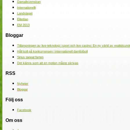
Damallsvenskan
Internationellt
Landslaget
Elitettan
EM 2013
Bloggar
Tillämpningen av live-teknologi i sport och live casino: En ny värld av realtidsund
Håll koll på konkurrensen i internationell damfotboll
Sirius tappat farten
Det känns som att en motion måste skrivas
RSS
Nyheter
Bloggar
Följ oss
Facebook
Om oss