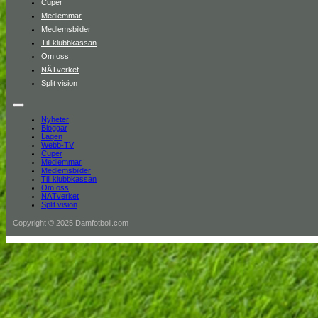
Cuper
Medlemmar
Medlemsbilder
Till klubbkassan
Om oss
NÄTverket
Split vision
Nyheter
Bloggar
Lagen
Webb-TV
Cuper
Medlemmar
Medlemsbilder
Till klubbkassan
Om oss
NÄTverket
Split vision
Copyright © 2025 Damfotboll.com