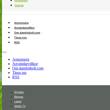
Annonsera
Statistik
Annonsera
Användarvillkor
Om damfotboll.com
Tipsa oss
RSS
Annonsera
Användarvillkor
Om damfotboll.com
Tipsa oss
RSS
Nyheter
Bloggar
Lagen
Webb-TV