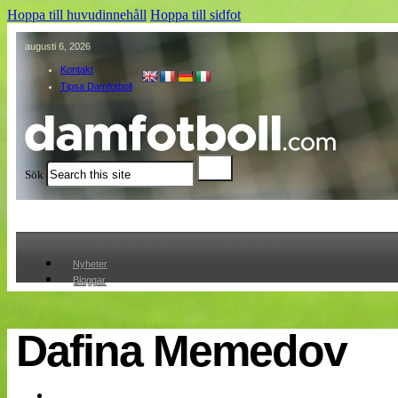
Hoppa till huvudinnehåll
Hoppa till sidfot
augusti 6, 2026
Kontakt
Tipsa Damfotboll
Sök
Nyheter
Bloggar
Lagen
Webb-TV
Cuper
Dafina Memedov
Medlemmar
Medlemsbilder
Till klubbkassan
Om oss