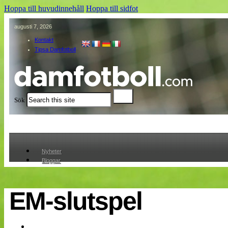
Hoppa till huvudinnehåll
Hoppa till sidfot
augusti 7, 2026
Kontakt
Tipsa Damfotboll
Sök
Nyheter
Bloggar
Lagen
Webb-TV
Cuper
EM-slutspel
Medlemmar
Medlemsbilder
Till klubbkassan
Om oss