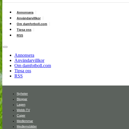
Annonsera
Användarvillkor
Om damfotboll.com
Tipsa oss
RSS
Annonsera
Användarvillkor
Om damfotboll.com
Tipsa oss
RSS
Nyheter
Bloggar
Lagen
Webb-TV
Cuper
Medlemmar
Medlemsbilder