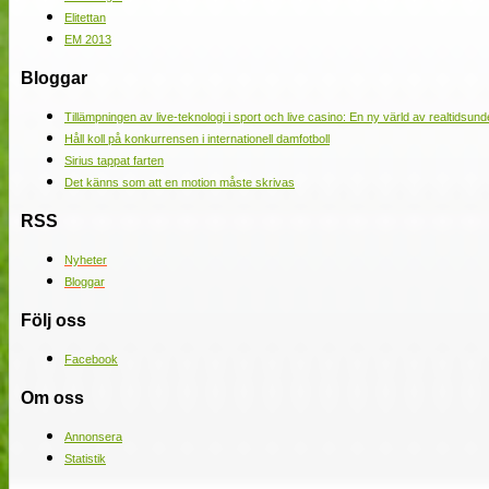
Elitettan
EM 2013
Bloggar
Tillämpningen av live-teknologi i sport och live casino: En ny värld av realtidsund
Håll koll på konkurrensen i internationell damfotboll
Sirius tappat farten
Det känns som att en motion måste skrivas
RSS
Nyheter
Bloggar
Följ oss
Facebook
Om oss
Annonsera
Statistik