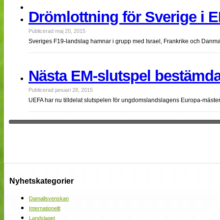
NÄTverket
Drömlottning för Sverige i E
Split vision
Publicerad maj 20, 2015
Sveriges F19-landslag hamnar i grupp med Israel, Frankrike och Danmark
Nyheter
Bloggar
Lagen
Nästa EM-slutspel bestämda
Webb-TV
Cuper
Publicerad januari 28, 2015
Medlemmar
Medlemsbilder
UEFA har nu tilldelat slutspelen för ungdomslandslagens Europa-mäste
Till klubbkassan
Om oss
NÄTverket
Split vision
Nyhetskategorier
Damallsvenskan
Internationellt
Landslaget