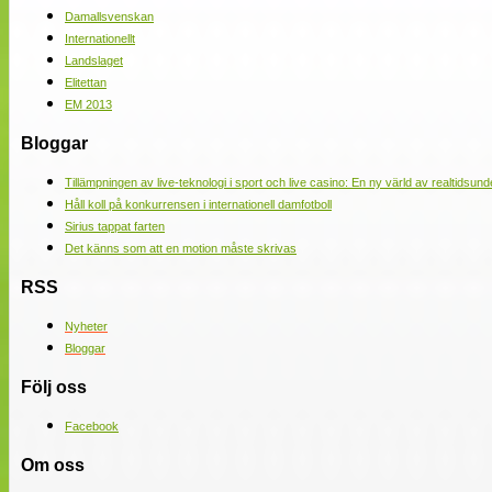
Damallsvenskan
Internationellt
Landslaget
Elitettan
EM 2013
Bloggar
Tillämpningen av live-teknologi i sport och live casino: En ny värld av realtidsund
Håll koll på konkurrensen i internationell damfotboll
Sirius tappat farten
Det känns som att en motion måste skrivas
RSS
Nyheter
Bloggar
Följ oss
Facebook
Om oss