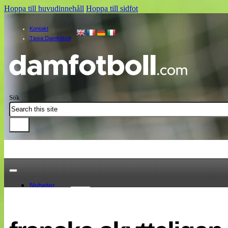
Hoppa till huvudinnehåll
Hoppa till sidfot
Kontakt
Tipsa Damfotboll
Sök
Nyheter
Damallsvenskan
Elitettan
Landslaget