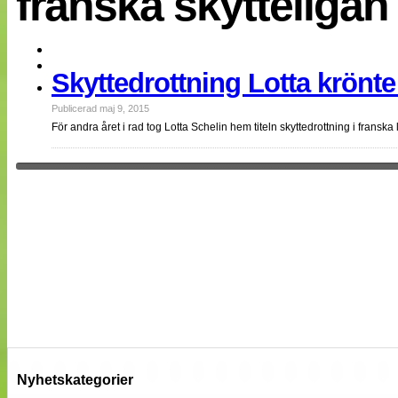
franska skytteligan
EM 2013
Internationellt
Bildreportage
Arkiv
Skyttedrottning Lotta krönte 
Bloggar
Lagen
Webb-TV
Publicerad maj 9, 2015
Cuper
För andra året i rad tog Lotta Schelin hem titeln skyttedrottning i frans
Medlemsbilder
Till klubbkassan
NÄTverket
Split vision
Om oss
Annonsera
Statistik
Tipsa Damfotboll
Kontakt
Nyhetskategorier