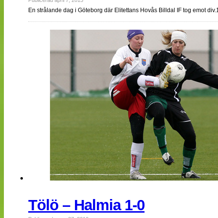
Publicerad april 7, 2013
En strålande dag i Göteborg där Elitettans Hovås Billdal IF tog emot d
Tölö – Halmia 1-0