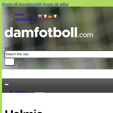
Hoppa till huvudinnehåll
Hoppa till sidfot
Kontakt
Tipsa Damfotboll
Sök
Nyheter
Damallsvenskan
Elitettan
Landslaget