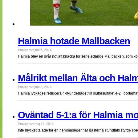
Halmia hotade Mallbacken
Publicerad juni 7, 2014
Halmia blev en svår nöt att knäcka för serieledande Mallbacken, som kom
Målrikt mellan Älta och Hal
Publicerad juni 2, 2014
Halmia lyckades reducera 4-0-underläget till slutresultatet 4-2 i borta
Oväntad 5-1:a för Halmia mo
Publicerad maj 17, 2014
Inte mycket talade för en hemmaseger när gästerna stundtals styrde spel