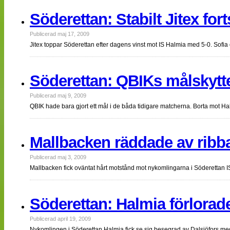
Söderettan: Stabilt Jitex fort
Publicerad maj 17, 2009
Jitex toppar Söderettan efter dagens vinst mot IS Halmia med 5-0. Sofi
Söderettan: QBIKs målskytt
Publicerad maj 9, 2009
QBIK hade bara gjort ett mål i de båda tidigare matcherna. Borta mot Ha
Mallbacken räddade av ribb
Publicerad maj 3, 2009
Mallbacken fick oväntat hårt motstånd mot nykomlingarna i Söderettan
Söderettan: Halmia förlorad
Publicerad april 19, 2009
Nykomlingen i Söderettan Halmia fick se sig besegrad av Dalsjöfors med