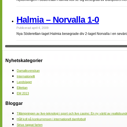
Halmia – Norvalla 1-0
Publicerad april 4, 2009
Nya Söderettan-laget Halmia besegrade div 2-laget Norvalla i en sevä
Nyhetskategorier
Damallsvenskan
Internationellt
Landslaget
Elitettan
EM 2013
Bloggar
Tillämpningen av live-teknologi i sport och live casino: En ny värld av realtidsund
Håll koll på konkurrensen i internationell damfotboll
Sirius tappat farten