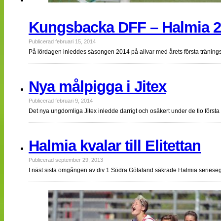
Kungsbacka DFF – Halmia 2
Publicerad februari 15, 2014
På lördagen inleddes säsongen 2014 på allvar med årets första träning
Nya målpigga i Jitex
Publicerad februari 9, 2014
Det nya ungdomliga Jitex inledde darrigt och osäkert under de tio förs
Halmia kvalar till Elitettan
Publicerad september 29, 2013
I näst sista omgången av div 1 Södra Götaland säkrade Halmia seri