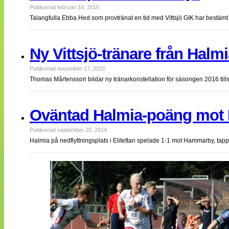
Publicerad februari 10, 2016
Talangfulla Ebba Hed som provtränat en tid med Vittsjö GIK har bestämt s
Ny Vittsjö-tränare från Halm
Publicerad november 17, 2015
Thomas Mårtensson bildar ny tränarkonstellation för säsongen 2016 
Oväntad Halmia-poäng mo
Publicerad september 20, 2014
Halmia på nedflyttningsplats i Elitettan spelade 1-1 mot Hammarby, ta