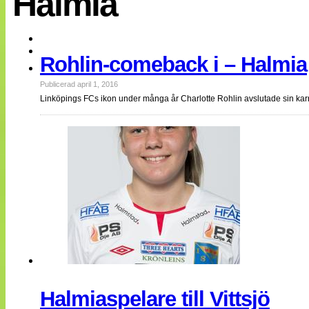
Halmia
EM 2013
Internationellt
Bildreportage
Arkiv
Rohlin-comeback i – Halmia
Bloggar
Lagen
Webb-TV
Publicerad april 1, 2016
Cuper
Linköpings FCs ikon under många år Charlotte Rohlin avslutade sin karri
Medlemsbilder
Till klubbkassan
NÄTverket
Split vision
Om oss
Annonsera
Statistik
Tipsa Damfotboll
Kontakt
Halmiaspelare till Vittsjö