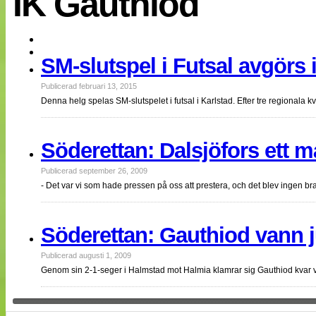
IK Gauthiod
EM 2013
Internationellt
Bildreportage
Arkiv
SM-slutspel i Futsal avgörs 
Bloggar
Lagen
Webb-TV
Publicerad februari 13, 2015
Cuper
Denna helg spelas SM-slutspelet i futsal i Karlstad. Efter tre regionala
Medlemsbilder
Till klubbkassan
NÄTverket
Söderettan: Dalsjöfors ett m
Split vision
Om oss
Publicerad september 26, 2009
- Det var vi som hade pressen på oss att prestera, och det blev ingen b
Annonsera
Statistik
Tipsa Damfotboll
Kontakt
Söderettan: Gauthiod vann 
Publicerad augusti 1, 2009
Genom sin 2-1-seger i Halmstad mot Halmia klamrar sig Gauthiod kvar v