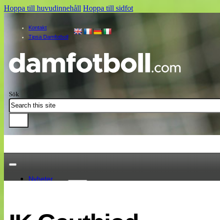
Hoppa till huvudinnehåll
Hoppa till sidfot
Kontakt
Tipsa Damfotboll
Sök
Nyheter
Damallsvenskan
Elitettan
Landslaget