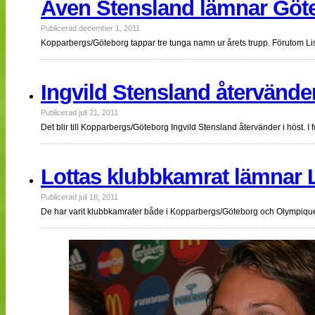
Även Stensland lämnar Göt
Publicerad december 1, 2011
Kopparbergs/Göteborg tappar tre tunga namn ur årets trupp. Förutom L
Ingvild Stensland återvände
Publicerad juli 21, 2011
Det blir till Kopparbergs/Göteborg Ingvild Stensland återvänder i höst. 
Lottas klubbkamrat lämnar 
Publicerad juli 18, 2011
De har varit klubbkamrater både i Kopparbergs/Göteborg och Olympique 