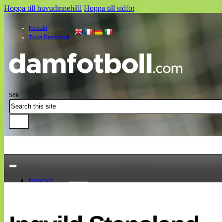
Hoppa till huvudinnehåll
Hoppa till sidfot
Kontakt
Tipsa Damfotboll
Sök
Nyheter
Damallsvenskan
Elitettan
Landslaget