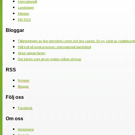
Internationellt
Landslaget
Elitettan
EM 2013
Bloggar
Tillämpningen av live-teknologi i sport och live casino: En ny värld av realtidsund
Håll koll på konkurrensen i internationell damfotboll
Sirius tappat farten
Det känns som att en motion måste skrivas
RSS
Nyheter
Bloggar
Följ oss
Facebook
Om oss
Annonsera