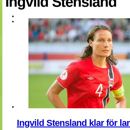
Ingvild Stensland
EM 2013
Internationellt
Bildreportage
Arkiv
Bloggar
Lagen
Webb-TV
Cuper
Medlemsbilder
Till klubbkassan
NÄTverket
Split vision
Om oss
Annonsera
Statistik
Tipsa Damfotboll
Kontakt
Ingvild Stensland klar för 