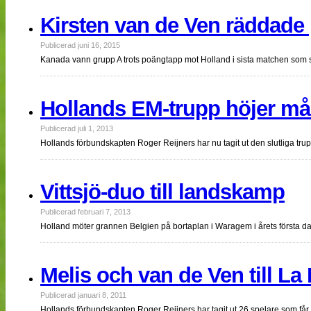
Kirsten van de Ven räddade
Publicerad juni 16, 2015
Kanada vann grupp A trots poängtapp mot Holland i sista matchen som
Hollands EM-trupp höjer må
Publicerad juli 1, 2013
Hollands förbundskapten Roger Reijners har nu tagit ut den slutliga trup
Vittsjö-duo till landskamp
Publicerad februari 7, 2013
Holland möter grannen Belgien på bortaplan i Waragem i årets första 
Melis och van de Ven till L
Publicerad januari 8, 2011
Hollands förbundskapten Roger Reijners har tagit ut 26 spelare som får