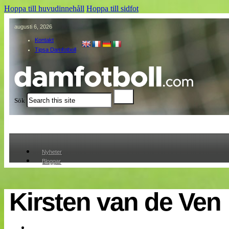
Hoppa till huvudinnehåll
Hoppa till sidfot
augusti 6, 2026
Kontakt
Tipsa Damfotboll
Sök
Nyheter
Bloggar
Lagen
Webb-TV
Cuper
Kirsten van de Ven
Medlemmar
Medlemsbilder
Till klubbkassan
Om oss