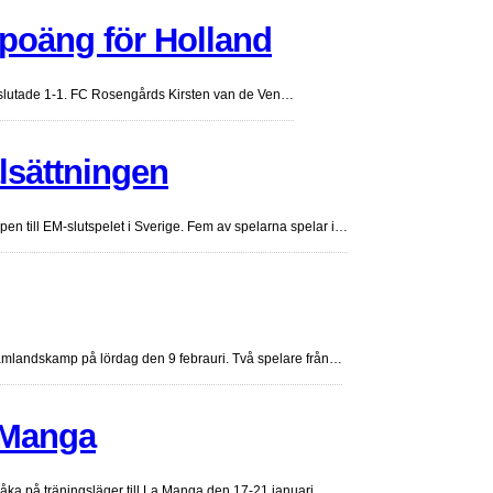
 poäng för Holland
 slutade 1-1. FC Rosengårds Kirsten van de Ven…
lsättningen
pen till EM-slutspelet i Sverige. Fem av spelarna spelar i…
damlandskamp på lördag den 9 febrauri. Två spelare från…
a Manga
 åka på träningsläger till La Manga den 17-21 januari.…