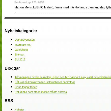
Publicerad april 21, 2010
Manon Melis, LdB FC Malmö, fanns med när Hollands damlandslag lyf
Nyhetskategorier
Damallsvenskan
Internationellt
Landslaget
Elitettan
EM 2013
Bloggar
Tillämpningen av live-teknologi i sport och live casino: En ny värld av realtidsund
Håll koll på konkurrensen i internationell damfotboll
Sirius tappat farten
Det känns som att en motion måste skrivas
RSS
Nyheter