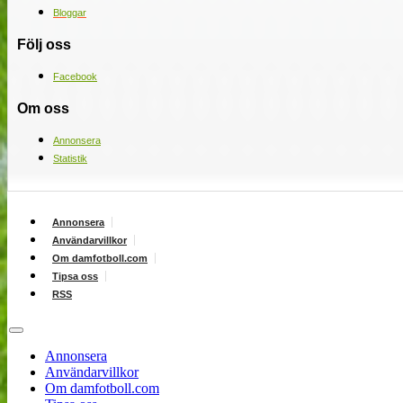
Bloggar
Följ oss
Facebook
Om oss
Annonsera
Statistik
Annonsera
Användarvillkor
Om damfotboll.com
Tipsa oss
RSS
Annonsera
Användarvillkor
Om damfotboll.com