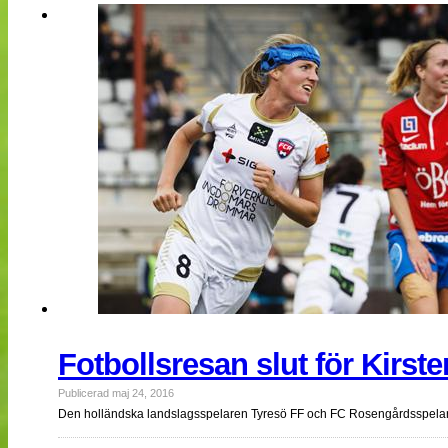
NÄTverket
Split vision
Nyheter
Bloggar
Lagen
Webb-TV
Cuper
Medlemmar
Medlemsbilder
Till klubbkassan
Om oss
NÄTverket
Split vision
Fotbollsresan slut för Kirst
Publicerad maj 24, 2016
Den holländska landslagsspelaren Tyresö FF och FC Rosengårdsspelaren